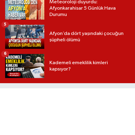
Meteoroloji duyurdu:
Afyonkarahisar 5 Günlük Hava
Durumu
5
Afyon’da dört yaşındaki çocuğun
şüpheli ölümü
6
Kademeli emeklilik kimleri
kapsıyor?