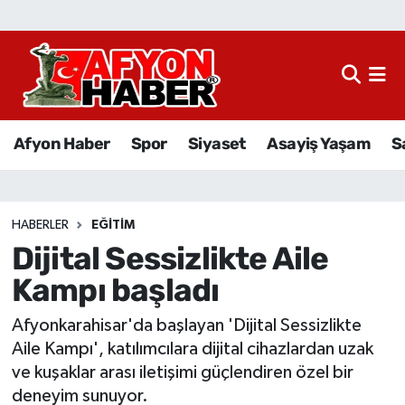
Afyon Haber
Siyaset
Afyon Haber
Spor
Siyaset
Asayiş Yaşam
S
Spor
Asayiş Yaşam
HABERLER
EĞITIM
Dijital Sessizlikte Aile
Sağlık
Kampı başladı
Eğitim
Afyonkarahisar'da başlayan 'Dijital Sessizlikte
Sivil Toplum
Aile Kampı', katılımcılara dijital cihazlardan uzak
ve kuşaklar arası iletişimi güçlendiren özel bir
Ekonomi
deneyim sunuyor.