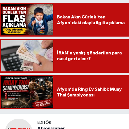
Bakan Akın Gürlek'ten
Afyon'daki olayla ilgili açıklama
İBAN'a yanlış gönderilen para
nasıl geri alınır?
Afyon’da Ring Ev Sahibi: Muay
Thai Şampiyonası
EDITÖR
Afyon Haber