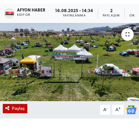
AFYON HABER
Magazin
16.08.2025 - 14:34
2
EDITÖR
YAYINLANMA
PAYLAŞIM
OKUN
Etkinlikler
Paylaş
-
+
A
A