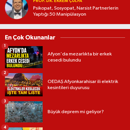
PROF. DR. EKREM ÇULFA
Psikopat, Sosyopat, Narsist Partnerlerin
Yaptığı 50 Manipülasyon
En Çok Okunanlar
1
Afyon'da mezarlıkta bir erkek
cesedi bulundu
2
OEDAŞ Afyonkarahisar ili elektrik
kesintileri duyurusu
3
Büyük deprem mi geliyor?
4