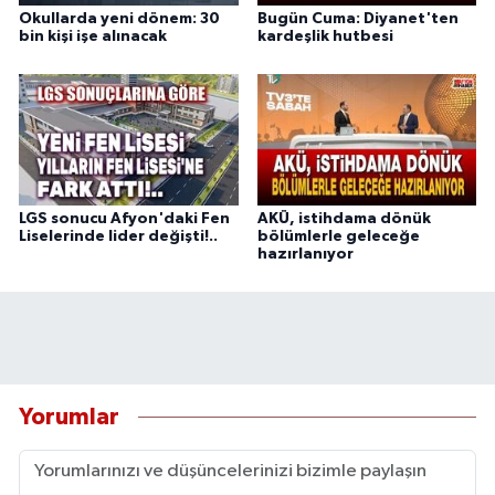
Okullarda yeni dönem: 30
Bugün Cuma: Diyanet'ten
bin kişi işe alınacak
kardeşlik hutbesi
LGS sonucu Afyon'daki Fen
AKÜ, istihdama dönük
Liselerinde lider değişti!..
bölümlerle geleceğe
hazırlanıyor
Yorumlar