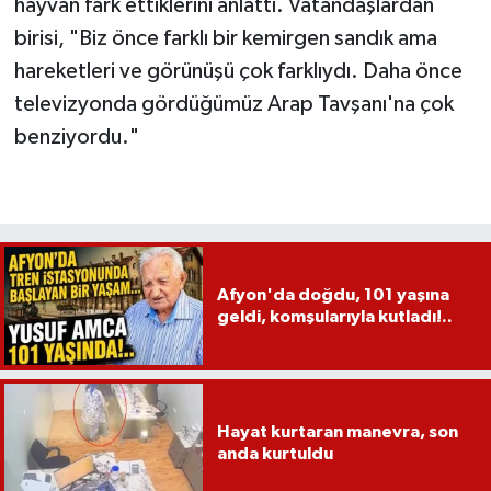
hayvan fark ettiklerini anlattı. Vatandaşlardan
birisi, "Biz önce farklı bir kemirgen sandık ama
hareketleri ve görünüşü çok farklıydı. Daha önce
televizyonda gördüğümüz Arap Tavşanı'na çok
benziyordu."
Afyon'da doğdu, 101 yaşına
geldi, komşularıyla kutladı!..
Hayat kurtaran manevra, son
anda kurtuldu