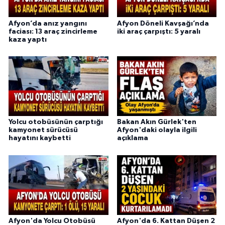
Afyon’da anız yangını
Afyon Döneli Kavşağı’nda
faciası: 13 araç zincirleme
iki araç çarpıştı: 5 yaralı
kaza yaptı
Yolcu otobüsünün çarptığı
Bakan Akın Gürlek'ten
kamyonet sürücüsü
Afyon'daki olayla ilgili
hayatını kaybetti
açıklama
Afyon'da Yolcu Otobüsü
Afyon'da 6. Kattan Düşen 2