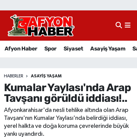
Afyon Haber
Siyaset
Afyon Haber
Spor
Siyaset
Asayiş Yaşam
S
Spor
Asayiş Yaşam
HABERLER
ASAYIŞ YAŞAM
Kumalar Yaylası'nda Arap
Sağlık
Tavşanı görüldü iddiası!..
Eğitim
Afyonkarahisar'da nesli tehlike altında olan Arap
Sivil Toplum
Tavşanı'nın Kumalar Yaylası'nda belirdiği iddiası,
yerel halkta ve doğa koruma çevrelerinde büyük
Ekonomi
yankı uyandırdı.