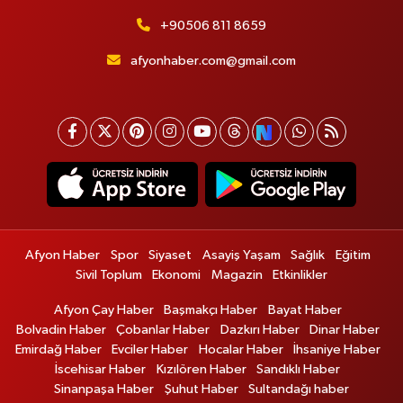
+90506 811 8659
afyonhaber.com@gmail.com
Afyon Haber
Spor
Siyaset
Asayiş Yaşam
Sağlık
Eğitim
Sivil Toplum
Ekonomi
Magazin
Etkinlikler
Afyon Çay Haber
Başmakçı Haber
Bayat Haber
Bolvadin Haber
Çobanlar Haber
Dazkırı Haber
Dinar Haber
Emirdağ Haber
Evciler Haber
Hocalar Haber
İhsaniye Haber
İscehisar Haber
Kızılören Haber
Sandıklı Haber
Sinanpaşa Haber
Şuhut Haber
Sultandağı haber