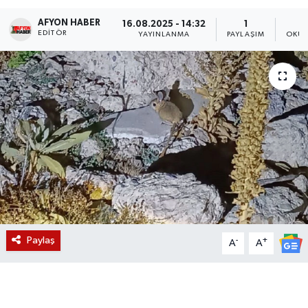
AFYON HABER
Magazin
16.08.2025 - 14:32
1
EDITÖR
YAYINLANMA
PAYLAŞIM
OKUN
Etkinlikler
Paylaş
-
+
A
A