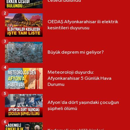
cesedi bulundu
2
OEDAŞ Afyonkarahisar ili elektrik
kesintileri duyurusu
3
Büyük deprem mi geliyor?
4
Meteoroloji duyurdu:
Afyonkarahisar 5 Günlük Hava
Durumu
5
Afyon’da dört yaşındaki çocuğun
şüpheli ölümü
6