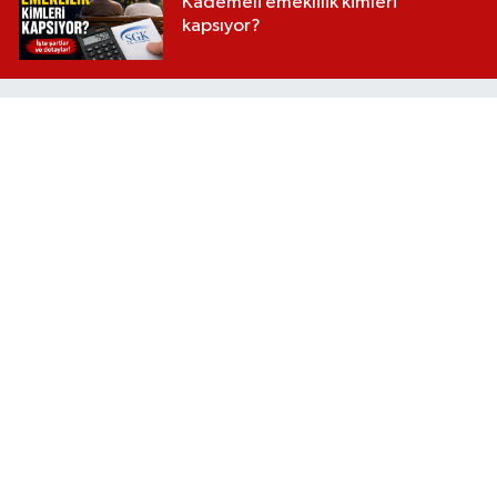
Kademeli emeklilik kimleri
kapsıyor?