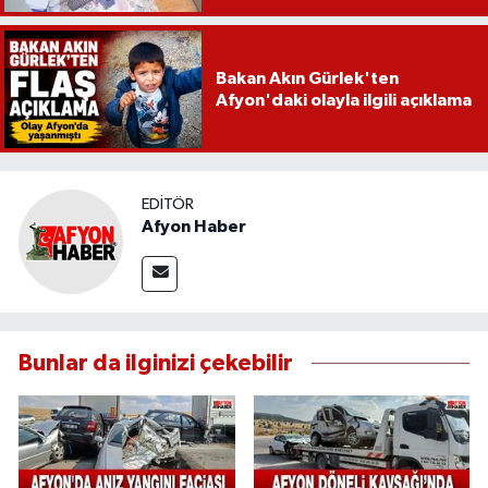
Bakan Akın Gürlek'ten
Afyon'daki olayla ilgili açıklama
EDITÖR
Afyon Haber
Bunlar da ilginizi çekebilir