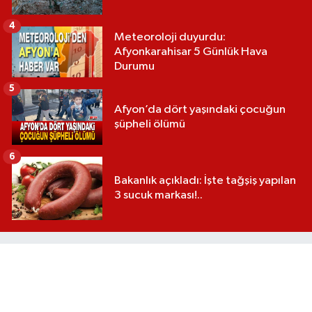
4
Meteoroloji duyurdu:
Afyonkarahisar 5 Günlük Hava
Durumu
5
Afyon’da dört yaşındaki çocuğun
şüpheli ölümü
6
Bakanlık açıkladı: İşte tağşiş yapılan
3 sucuk markası!..