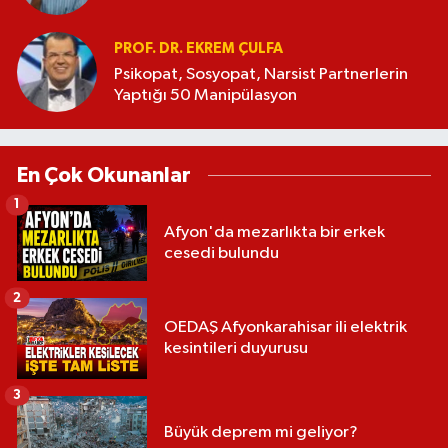
PROF. DR. EKREM ÇULFA
Psikopat, Sosyopat, Narsist Partnerlerin
Yaptığı 50 Manipülasyon
En Çok Okunanlar
1
Afyon'da mezarlıkta bir erkek
cesedi bulundu
2
OEDAŞ Afyonkarahisar ili elektrik
kesintileri duyurusu
3
Büyük deprem mi geliyor?