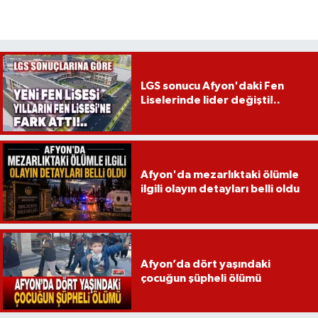
LGS sonucu Afyon'daki Fen
Liselerinde lider değişti!..
Afyon'da mezarlıktaki ölümle
ilgili olayın detayları belli oldu
Afyon’da dört yaşındaki
çocuğun şüpheli ölümü