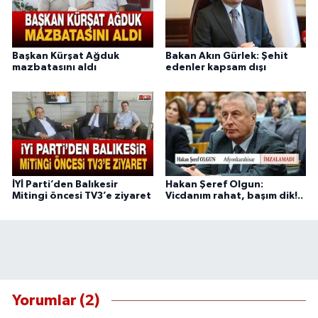
Başkan Kürşat Ağduk
Bakan Akın Gürlek: Şehit
mazbatasını aldı
edenler kapsam dışı
İYİ Parti’den Balıkesir
Hakan Şeref Olgun:
Mitingi öncesi TV3’e ziyaret
Vicdanım rahat, başım dik!..
Yorumlar (2)