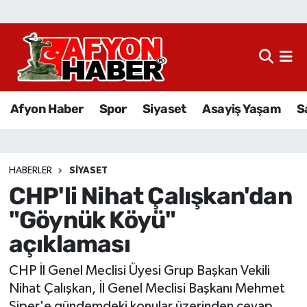
Afyon Haber
Siyaset
Afyon Haber
Spor
Siyaset
Asayiş Yaşam
S
Spor
Asayiş Yaşam
HABERLER
SIYASET
CHP'li Nihat Çalışkan'dan
Sağlık
"Göynük Köyü"
Eğitim
açıklaması
Sivil Toplum
CHP İl Genel Meclisi Üyesi Grup Başkan Vekili
Nihat Çalışkan, İl Genel Meclisi Başkanı Mehmet
Ekonomi
Siper'e gündemdeki konular üzerinden cevap