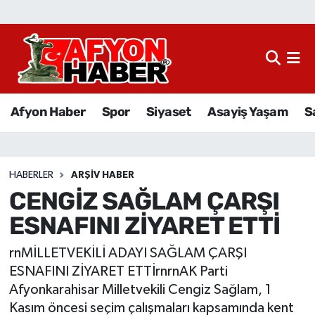
Afyon Haber
Siyaset
Afyon Haber
Spor
Siyaset
Asayiş Yaşam
S
Spor
Asayiş Yaşam
HABERLER
ARŞIV HABER
CENGİZ SAĞLAM ÇARŞI
Sağlık
ESNAFINI ZİYARET ETTİ
Eğitim
rnMİLLETVEKİLİ ADAYI SAĞLAM ÇARŞI
Sivil Toplum
ESNAFINI ZİYARET ETTİrnrnAK Parti
Afyonkarahisar Milletvekili Cengiz Sağlam, 1
Ekonomi
Kasım öncesi seçim çalışmaları kapsamında kent