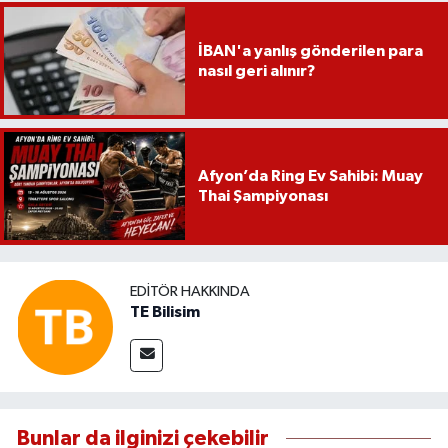
İBAN'a yanlış gönderilen para
nasıl geri alınır?
Afyon’da Ring Ev Sahibi: Muay
Thai Şampiyonası
EDITÖR HAKKINDA
TE Bilisim
Bunlar da ilginizi çekebilir