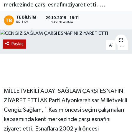
merkezinde çarşı esnafını ziyaret etti. ...
Magazin
TE BILISIM
29.10.2015 - 18:11
EDITÖR
YAYINLANMA
Etkinlikler
Paylaş
-
+
A
A
MİLLETVEKİLİ ADAYI SAĞLAM ÇARŞI ESNAFINI
ZİYARET ETTİ AK Parti Afyonkarahisar Milletvekili
Cengiz Sağlam, 1 Kasım öncesi seçim çalışmaları
kapsamında kent merkezinde çarşı esnafını
ziyaret etti. Esnaflara 2002 yılı öncesi