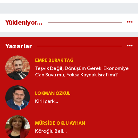
Yükleniyor...
Yazarlar
EMRE BURAK TAĞ
Teşvik Değil, Dönüşüm Gerek: Ekonomiye
Can Suyu mu, Yoksa Kaynak İsrafı mı?
LOKMAN ÖZKUL
Kirli çark...
MÜRŞIDE OKLU AYHAN
Köroğlu Beli...