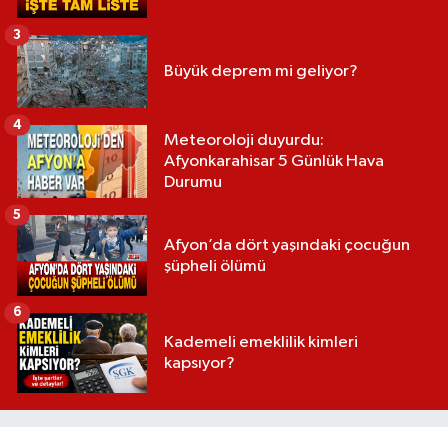
3
Büyük deprem mi geliyor?
4
Meteoroloji duyurdu:
Afyonkarahisar 5 Günlük Hava
Durumu
5
Afyon’da dört yaşındaki çocuğun
şüpheli ölümü
6
Kademeli emeklilik kimleri
kapsıyor?