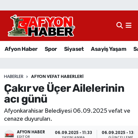
Afyon Haber
Siyaset
Afyon Haber
Spor
Siyaset
Asayiş Yaşam
S
Spor
Asayiş Yaşam
HABERLER
AFYON VEFAT HABERLERI
Çakır ve Üçer Ailelerinin
Sağlık
acı günü
Eğitim
Afyonkarahisar Belediyesi 06.09.2025 vefat ve
Sivil Toplum
cenaze duyuruları.
AFYON HABER
Ekonomi
06.09.2025 - 11:33
06.09.2025 - 13:
EDITÖR
YAYINLANMA
GÜNCELLEME