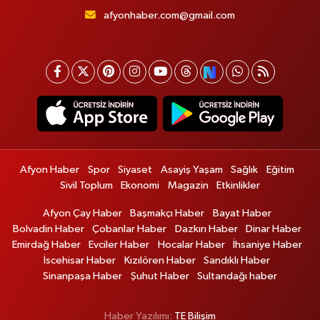
afyonhaber.com@gmail.com
Afyon Haber
Spor
Siyaset
Asayiş Yaşam
Sağlık
Eğitim
Sivil Toplum
Ekonomi
Magazin
Etkinlikler
Afyon Çay Haber
Başmakçı Haber
Bayat Haber
Bolvadin Haber
Çobanlar Haber
Dazkırı Haber
Dinar Haber
Emirdağ Haber
Evciler Haber
Hocalar Haber
İhsaniye Haber
İscehisar Haber
Kızılören Haber
Sandıklı Haber
Sinanpaşa Haber
Şuhut Haber
Sultandağı haber
Haber Yazılımı:
TE Bilişim