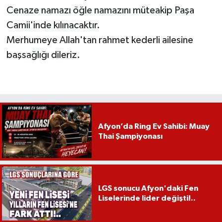
Cenaze namazı öğle namazını müteakip Paşa
Camii'inde kılınacaktır.
Merhumeye Allah'tan rahmet kederli ailesine
başsağlığı dileriz.
Afyon’da Ring Ev Sahibi: Muay
Thai Şampiyonası
LGS sonucu Afyon'daki Fen
Liselerinde lider değişti!..