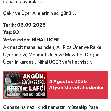
cenaze duyuruları.
Çakır ve Üçer Ailelerinin acı günü...
Tarih: 06.09.2025
Yaş:93
Vefat eden: NİHAL ÜÇER
Akmescit mahallesinden, Ali Rıza Üçer ve Raike
Üçer'in kızı, Mehmet Üçer ve Muzaffer Doğan
Üçer'in kardeşi, Nihal ÜÇER vefat etmiştir.
4 Agustos 2026
Afyon'da vefat edenler
Cenaze namazı ikindi namazını müteakip Paşa