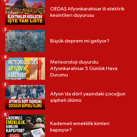
OEDAŞ Afyonkarahisar ili elektrik
kesintileri duyurusu
3
Büyük deprem mi geliyor?
4
Meteoroloji duyurdu:
Afyonkarahisar 5 Günlük Hava
Durumu
5
Afyon’da dört yaşındaki çocuğun
şüpheli ölümü
6
Kademeli emeklilik kimleri
kapsıyor?