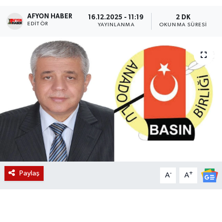
AFYON HABER
Magazin
16.12.2025 - 11:19
2 DK
EDITÖR
YAYINLANMA
OKUNMA SÜRESI
Etkinlikler
Paylaş
-
+
A
A