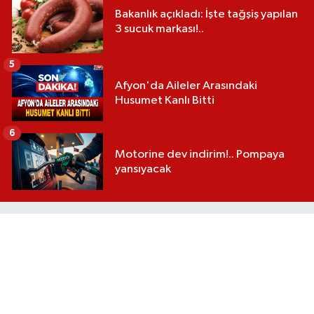
Bakanlık açıkladı: İşte tağşiş yapılan
3 sucuk markası!..
5
Afyon'da Aileler Arasındaki
Husumet Kanlı Bitti
6
Motorine dev indirim!.. Pompaya
yansıyacak