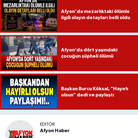
Afyon'da mezarlıktaki ölümle
ilgili olayın detayları belli oldu
Afyon’da dört yaşındaki
çocuğun şüpheli ölümü
Başkan Burcu Köksal, "Hayırlı
olsun" dedi ve paylaştı
EDITÖR
Afyon Haber