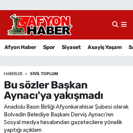
Afyon Haber
Siyaset
Afyon Haber
Spor
Siyaset
Asayiş Yaşam
S
Spor
Asayiş Yaşam
HABERLER
SIVIL TOPLUM
Bu sözler Başkan
Sağlık
Aynacı'ya yakışmadı
Eğitim
Anadolu Basın Birliği Afyonkarahisar Şubesi olarak
Sivil Toplum
Bolvadin Belediye Başkanı Derviş Aynacı’nın
Sosyal medya hesabından gazetecilere yönelik
Ekonomi
yaptığı açıklam