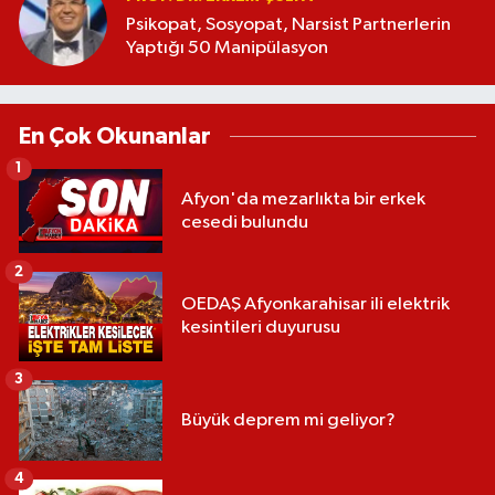
Psikopat, Sosyopat, Narsist Partnerlerin
Yaptığı 50 Manipülasyon
En Çok Okunanlar
1
Afyon'da mezarlıkta bir erkek
cesedi bulundu
2
OEDAŞ Afyonkarahisar ili elektrik
kesintileri duyurusu
3
Büyük deprem mi geliyor?
4