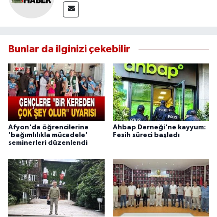
Bunlar da ilginizi çekebilir
Afyon'da öğrencilerine
Ahbap Derneği'ne kayyum:
'bağımlılıkla mücadele'
Fesih süreci başladı
seminerleri düzenlendi