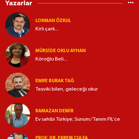
Yazarlar
LOKMAN ÖZKUL
Kirli çark...
MÜRŞIDE OKLU AYHAN
Köroğlu Beli...
EMRE BURAK TAĞ
Teşviki bilen, geleceği okur
RAMAZAN DEMİR
Ev sahibi Türkiye; Sunum/Tanım FİL’ce
PROF. DR. EKREM ÇULFA