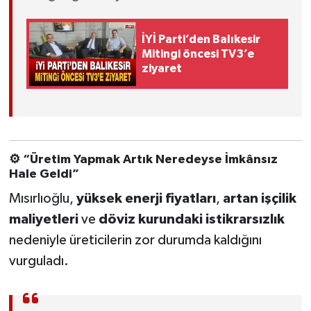
İYİ Parti’den Balıkesir
Mitingi öncesi TV3’e
ziyaret
⚙️ “Üretim Yapmak Artık Neredeyse İmkânsız
Hale Geldi”
Mısırlıoğlu,
yüksek enerji fiyatları
,
artan işçilik
maliyetleri
ve
döviz kurundaki istikrarsızlık
nedeniyle üreticilerin zor durumda kaldığını
vurguladı.