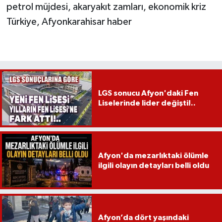
petrol müjdesi, akaryakıt zamları, ekonomik kriz
Türkiye, Afyonkarahisar haber
LGS sonucu Afyon'daki Fen
Liselerinde lider değişti!..
Afyon'da mezarlıktaki ölümle
ilgili olayın detayları belli oldu
Afyon’da dört yaşındaki