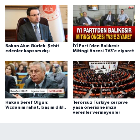
Bakan Akın Gürlek: Şehit
İYİ Parti’den Balıkesir
edenler kapsam dışı
Mitingi öncesi TV3’e ziyaret
Hakan Şeref Olgun:
Terörsüz Türkiye çerçeve
Vicdanım rahat, başım dik!..
yasa önerisine imza
verenler vermeyenler