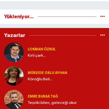
Yükleniyor...
Yazarlar
LOKMAN ÖZKUL
Kirli çark...
MÜRŞIDE OKLU AYHAN
Köroğlu Beli...
EMRE BURAK TAĞ
Teşviki bilen, geleceği okur