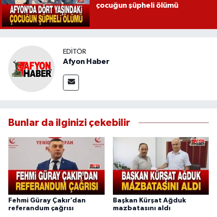
çocuğun şüpheli ölümü
EDITÖR
Afyon Haber
Bunlar da ilginizi çekebilir
Fehmi Güray Çakır’dan
Başkan Kürşat Ağduk
referandum çağrısı
mazbatasını aldı