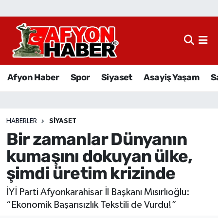
Afyon Haber
Siyaset
Afyon Haber
Spor
Siyaset
Asayiş Yaşam
S
Spor
Asayiş Yaşam
HABERLER
SIYASET
Bir zamanlar Dünyanın
Sağlık
kumaşını dokuyan ülke,
Eğitim
şimdi üretim krizinde
Sivil Toplum
İYİ Parti Afyonkarahisar İl Başkanı Mısırlıoğlu:
“Ekonomik Başarısızlık Tekstili de Vurdu!”
Ekonomi