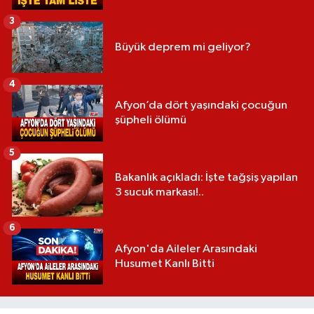
3
Büyük deprem mi geliyor?
4
Afyon’da dört yaşındaki çocuğun
şüpheli ölümü
5
Bakanlık açıkladı: İşte tağşiş yapılan
3 sucuk markası!..
6
Afyon'da Aileler Arasındaki
Husumet Kanlı Bitti