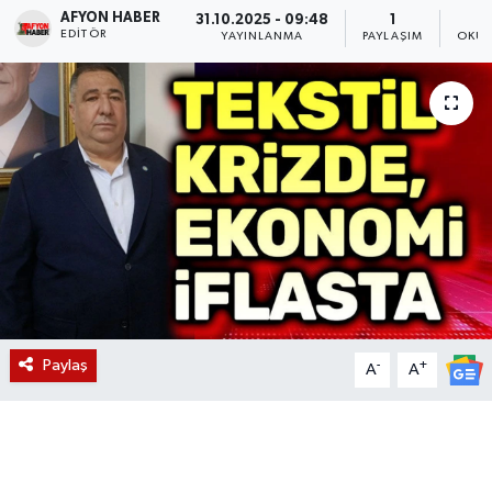
AFYON HABER
31.10.2025 - 09:48
1
EDITÖR
Magazin
YAYINLANMA
PAYLAŞIM
OKUN
Etkinlikler
Paylaş
-
+
A
A