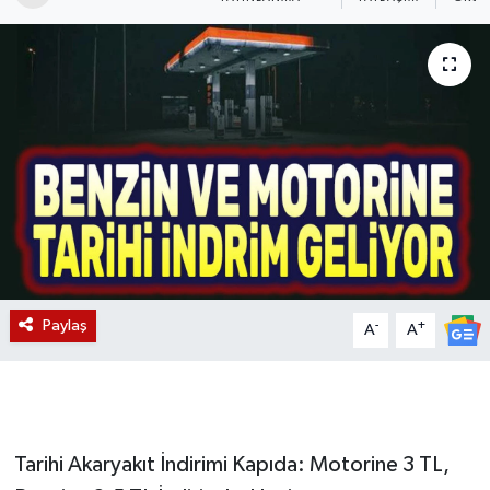
Magazin
Etkinlikler
Paylaş
-
+
A
A
Tarihi Akaryakıt İndirimi Kapıda: Motorine 3 TL,