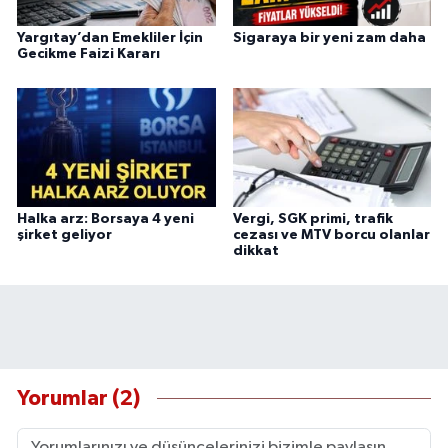
Yargıtay’dan Emekliler İçin
Sigaraya bir yeni zam daha
Gecikme Faizi Kararı
Halka arz: Borsaya 4 yeni
Vergi, SGK primi, trafik
şirket geliyor
cezası ve MTV borcu olanlar
dikkat
Yorumlar (2)