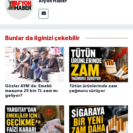
Afyon Haber
Bunlar da ilginizi çekebilir
Gözler AYM'de: Emekli
Tütün ürünlerinde zam
maaşına 25 bin TL zam mı
yağmuru sürüyor
geliyor?