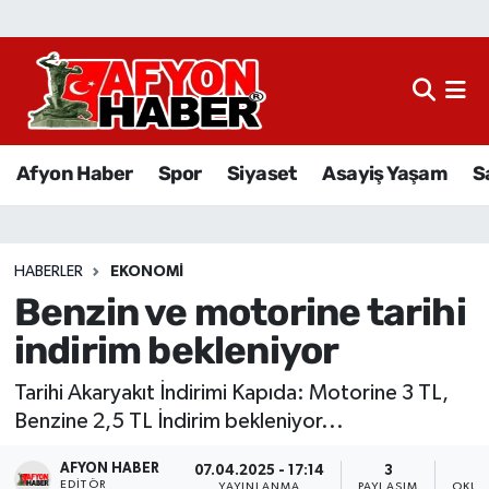
Afyon Haber
Siyaset
Afyon Haber
Spor
Siyaset
Asayiş Yaşam
S
Spor
Asayiş Yaşam
HABERLER
EKONOMI
Benzin ve motorine tarihi
Sağlık
indirim bekleniyor
Eğitim
Tarihi Akaryakıt İndirimi Kapıda: Motorine 3 TL,
Sivil Toplum
Benzine 2,5 TL İndirim bekleniyor...
AFYON HABER
Ekonomi
07.04.2025 - 17:14
3
EDITÖR
YAYINLANMA
PAYLAŞIM
OKUN