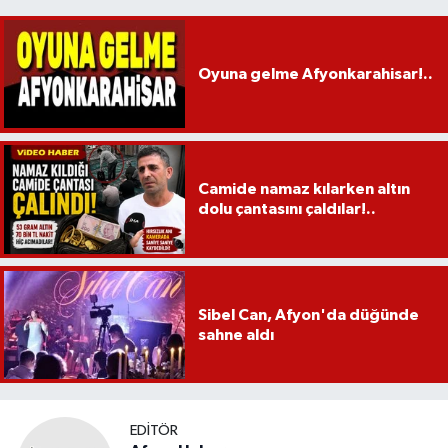
Oyuna gelme Afyonkarahisar!..
Camide namaz kılarken altın
dolu çantasını çaldılar!..
Sibel Can, Afyon'da düğünde
sahne aldı
EDITÖR