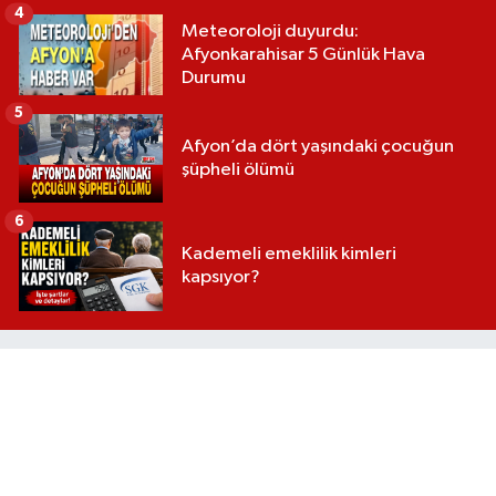
4
Meteoroloji duyurdu:
Afyonkarahisar 5 Günlük Hava
Durumu
5
Afyon’da dört yaşındaki çocuğun
şüpheli ölümü
6
Kademeli emeklilik kimleri
kapsıyor?