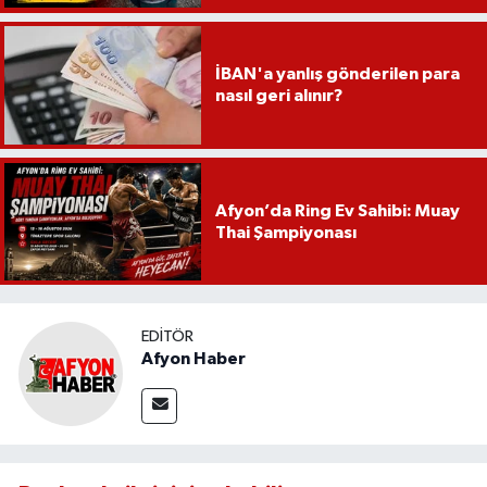
İBAN'a yanlış gönderilen para
nasıl geri alınır?
Afyon’da Ring Ev Sahibi: Muay
Thai Şampiyonası
EDITÖR
Afyon Haber