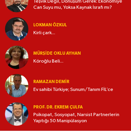
Teşvik Değil, Dönüşüm Gerek: Ekonomiye
Can Suyu mu, Yoksa Kaynak İsrafı mı?
LOKMAN ÖZKUL
Kirli çark...
MÜRŞIDE OKLU AYHAN
Köroğlu Beli...
RAMAZAN DEMİR
Ev sahibi Türkiye; Sunum/Tanım FİL’ce
PROF. DR. EKREM ÇULFA
Psikopat, Sosyopat, Narsist Partnerlerin
Yaptığı 50 Manipülasyon