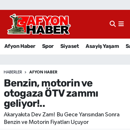
Afyon Haber
Siyaset
Afyon Haber
Spor
Siyaset
Asayiş Yaşam
S
Spor
Asayiş Yaşam
HABERLER
AFYON HABER
Benzin, motorin ve
Sağlık
otogaza ÖTV zammı
Eğitim
geliyor!..
Sivil Toplum
Akaryakıta Dev Zam! Bu Gece Yarısından Sonra
Benzin ve Motorin Fiyatları Uçuyor
Ekonomi