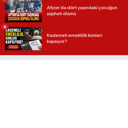
Afyon’da dört yaşındaki çocuğun
şüpheli ölümü
6
Kademeli emeklilik kimleri
kapsıyor?