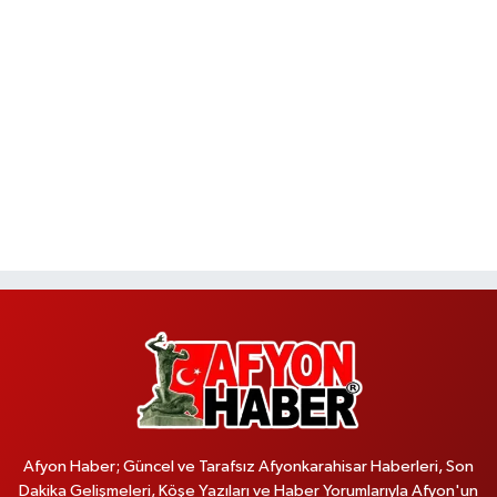
Afyon Haber; Güncel ve Tarafsız Afyonkarahisar Haberleri, Son
Dakika Gelişmeleri, Köşe Yazıları ve Haber Yorumlarıyla Afyon'un