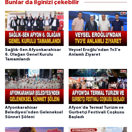
Bunlar da ilginizi çekebilir
Sağlık-Sen Afyonkarahisar
Veysel Eroğlu’ndan Tv3’e
6. Olağan Genel Kurulu
Anlamlı Ziyaret
Tamamlandı
Afyonkarahisar
Afyon’da Termal Turizm ve
Belediyesi’nden Geleneksel
Gurbetçi Festivali Coşkusu
Sünnet Şöleni
Başladı