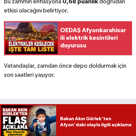
bu zammın enflasyona
0,68 puanlık
doğrudan
etkisi olacağını belirtiyor.
OEDAŞ Afyonkarahisar
ili elektrik kesintileri
duyurusu
Vatandaşlar, zamdan önce depo doldurmak için
son saatleri yaşıyor.
Bakan Akın Gürlek'ten
Afyon'daki olayla ilgili açıklama