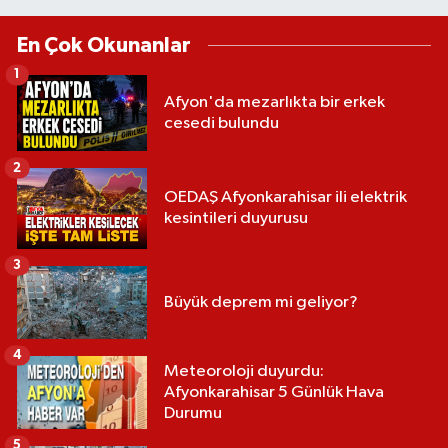
En Çok Okunanlar
1
Afyon'da mezarlıkta bir erkek
cesedi bulundu
2
OEDAŞ Afyonkarahisar ili elektrik
kesintileri duyurusu
3
Büyük deprem mi geliyor?
4
Meteoroloji duyurdu:
Afyonkarahisar 5 Günlük Hava
Durumu
5