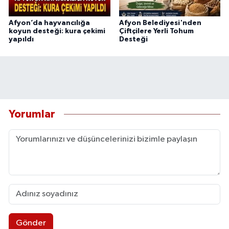
Afyon’da hayvancılığa
Afyon Belediyesi'nden
koyun desteği: kura çekimi
Çiftçilere Yerli Tohum
yapıldı
Desteği
Yorumlar
Gönder