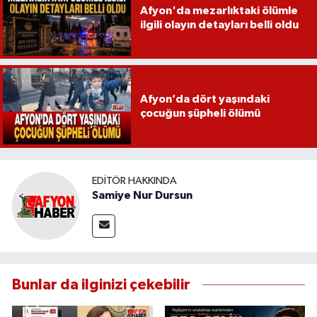
Afyon'da mezarlıktaki ölümle
ilgili olayın detayları belli oldu
Afyon’da dört yaşındaki
çocuğun şüpheli ölümü
EDITÖR HAKKINDA
Samiye Nur Dursun
Bunlar da ilginizi çekebilir