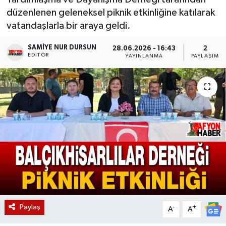
düzenlenen geleneksel piknik etkinliğine katılarak
Magazin
vatandaşlarla bir araya geldi.
Etkinlikler
SAMIYE NUR DURSUN
28.06.2026 - 16:43
2
EDITÖR
YAYINLANMA
PAYLAŞIM
Paylaş
-
+
A
A