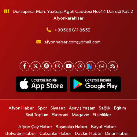
Dumlupınar Mah. Yüzbaşı Agah Caddesi No:44 Daire:3 Kat:2
Afyonkarahisar
+90506 811 8659
afyonhaber.com@gmail.com
Afyon Haber
Spor
Siyaset
Asayiş Yaşam
Sağlık
Eğitim
Sivil Toplum
Ekonomi
Magazin
Etkinlikler
Afyon Çay Haber
Başmakçı Haber
Bayat Haber
Bolvadin Haber
Çobanlar Haber
Dazkırı Haber
Dinar Haber