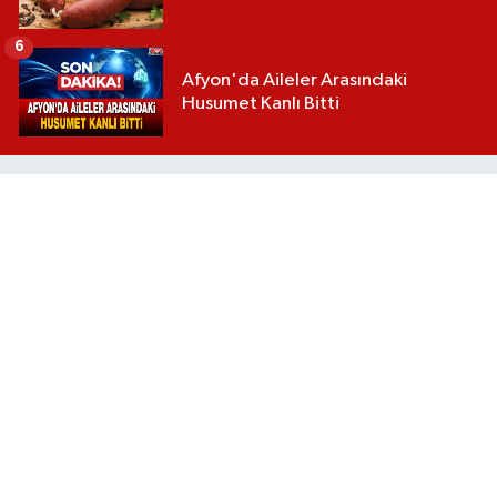
6
Afyon'da Aileler Arasındaki
Husumet Kanlı Bitti