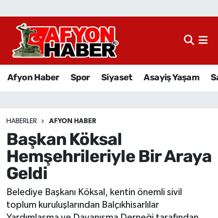
Afyon Haber
Siyaset
Afyon Haber
Spor
Siyaset
Asayiş Yaşam
S
Spor
Asayiş Yaşam
HABERLER
AFYON HABER
Başkan Köksal
Sağlık
Hemşehrileriyle Bir Araya
Eğitim
Geldi
Sivil Toplum
Belediye Başkanı Köksal, kentin önemli sivil
toplum kuruluşlarından Balçıkhisarlılar
Ekonomi
Yardımlaşma ve Dayanışma Derneği tarafından