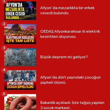
1
Afyon'da mezarlıkta bir erkek
cesedi bulundu
2
OEDAŞ Afyonkarahisar ili elektrik
kesintileri duyurusu
3
Büyük deprem mi geliyor?
4
Afyon’da dört yaşındaki çocuğun
şüpheli ölümü
5
Bakanlık açıkladı: İşte tağşiş yapılan
3 sucuk markası!..