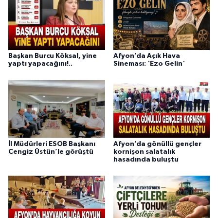
Başkan Burcu Köksal, yine
Afyon’da Açık Hava
yaptı yapacağını!..
Sineması: 'Ezo Gelin'
İl Müdürleri ESOB Başkanı
Afyon’da gönüllü gençler
Cengiz Üstün’le görüştü
kornişon salatalık
hasadında buluştu