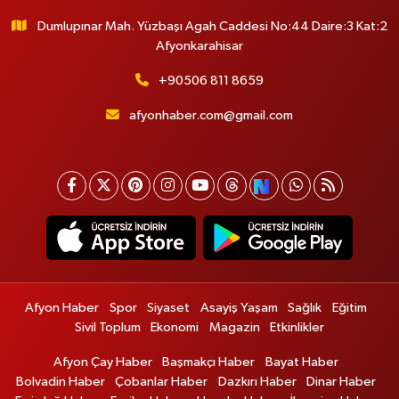
Dumlupınar Mah. Yüzbaşı Agah Caddesi No:44 Daire:3 Kat:2
Afyonkarahisar
+90506 811 8659
afyonhaber.com@gmail.com
Afyon Haber
Spor
Siyaset
Asayiş Yaşam
Sağlık
Eğitim
Sivil Toplum
Ekonomi
Magazin
Etkinlikler
Afyon Çay Haber
Başmakçı Haber
Bayat Haber
Bolvadin Haber
Çobanlar Haber
Dazkırı Haber
Dinar Haber