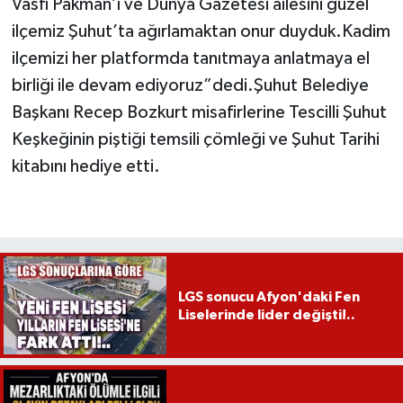
Vasfi Pakman’ı ve Dünya Gazetesi ailesini güzel
ilçemiz Şuhut’ta ağırlamaktan onur duyduk.Kadim
ilçemizi her platformda tanıtmaya anlatmaya el
birliği ile devam ediyoruz”dedi.Şuhut Belediye
Başkanı Recep Bozkurt misafirlerine Tescilli Şuhut
Keşkeğinin piştiği temsili çömleği ve Şuhut Tarihi
kitabını hediye etti.
LGS sonucu Afyon'daki Fen
Liselerinde lider değişti!..