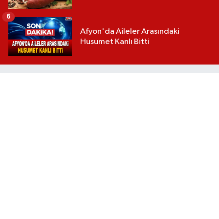
6
Afyon'da Aileler Arasındaki
Husumet Kanlı Bitti