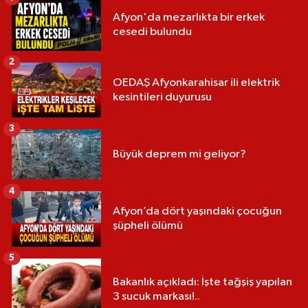
Afyon'da mezarlıkta bir erkek
cesedi bulundu
2
OEDAŞ Afyonkarahisar ili elektrik
kesintileri duyurusu
3
Büyük deprem mi geliyor?
4
Afyon’da dört yaşındaki çocuğun
şüpheli ölümü
5
Bakanlık açıkladı: İşte tağşiş yapılan
3 sucuk markası!..