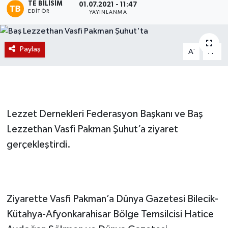
TE BILISIM
01.07.2021 - 11:47
EDITÖR
YAYINLANMA
Magazin
Etkinlikler
Paylaş
-
+
A
A
Lezzet Dernekleri Federasyon Başkanı ve Baş
Lezzethan Vasfi Pakman Şuhut’a ziyaret
gerçekleştirdi.
Ziyarette Vasfi Pakman’a Dünya Gazetesi Bilecik-
Kütahya-Afyonkarahisar Bölge Temsilcisi Hatice