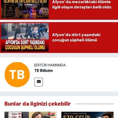
Afyon'da mezarlıktaki ölümle
ilgili olayın detayları belli oldu
Afyon’da dört yaşındaki
çocuğun şüpheli ölümü
EDITÖR HAKKINDA
TE Bilisim
Bunlar da ilginizi çekebilir