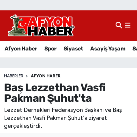
Afyon Haber
Siyaset
Afyon Haber
Spor
Siyaset
Asayiş Yaşam
S
Spor
Asayiş Yaşam
HABERLER
AFYON HABER
Baş Lezzethan Vasfi
Sağlık
Pakman Şuhut'ta
Eğitim
Lezzet Dernekleri Federasyon Başkanı ve Baş
Sivil Toplum
Lezzethan Vasfi Pakman Şuhut’a ziyaret
gerçekleştirdi.
Ekonomi