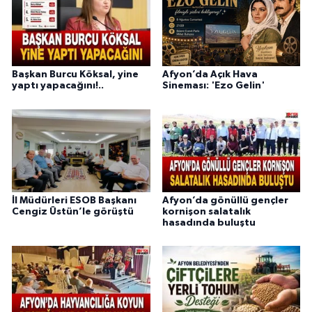
Başkan Burcu Köksal, yine
Afyon’da Açık Hava
yaptı yapacağını!..
Sineması: 'Ezo Gelin'
İl Müdürleri ESOB Başkanı
Afyon’da gönüllü gençler
Cengiz Üstün’le görüştü
kornişon salatalık
hasadında buluştu