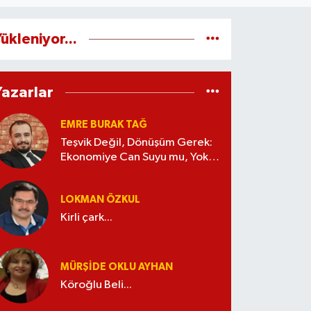
ükleniyor...
Yazarlar
EMRE BURAK TAĞ
Teşvik Değil, Dönüşüm Gerek:
Ekonomiye Can Suyu mu, Yoksa
Kaynak İsrafı mı?
LOKMAN ÖZKUL
Kirli çark...
MÜRŞIDE OKLU AYHAN
Köroğlu Beli...