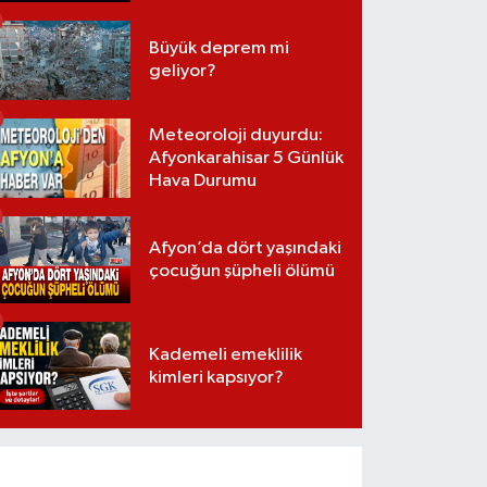
Büyük deprem mi
geliyor?
Meteoroloji duyurdu:
Afyonkarahisar 5 Günlük
Hava Durumu
Afyon’da dört yaşındaki
çocuğun şüpheli ölümü
Kademeli emeklilik
kimleri kapsıyor?