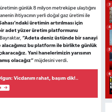
3
i üretimin günlük 8 milyon metreküpe ulaştığını
nenin ihtiyacının yerli doğal gaz üretimi ile
ahası’ndaki üretimin artırılması için
4
ir adet yüzer üretim platformunu
Bayraktar,
“Adeta deniz üstünde bir sanayi
 alacağımız bu platform ile birlikte günlük
5
karacağız. Yani hanelerimizin yarısının
lamış olacağız”
müjdesini verdi.
6
lgun: Vicdanım rahat, başım dik!..
e