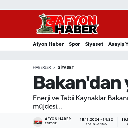
Afyon Haber
Siyaset
Afyon Haber
Spor
Siyaset
Asayiş 
Spor
Asayiş Yaşam
HABERLER
SIYASET
Bakan'dan 
Sağlık
Eğitim
Enerji ve Tabii Kaynaklar Bakan
müjdesi...
Sivil Toplum
AFYON HABER
19.11.2024 - 14:32
19.
Ekonomi
EDITÖR
YAYINLANMA