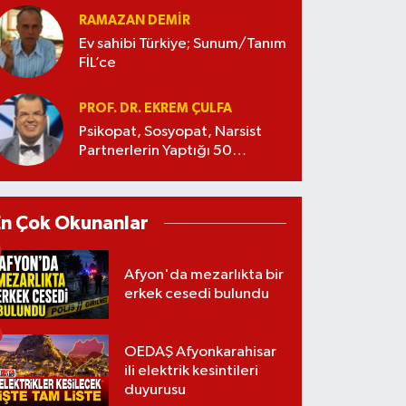
RAMAZAN DEMİR
Ev sahibi Türkiye; Sunum/Tanım
FİL’ce
PROF. DR. EKREM ÇULFA
Psikopat, Sosyopat, Narsist
Partnerlerin Yaptığı 50
Manipülasyon
En Çok Okunanlar
Afyon'da mezarlıkta bir
erkek cesedi bulundu
OEDAŞ Afyonkarahisar
ili elektrik kesintileri
duyurusu