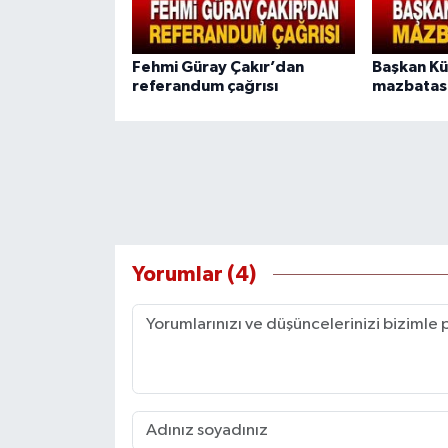
Fehmi Güray Çakır’dan
Başkan K
referandum çağrısı
mazbatası
Yorumlar (4)