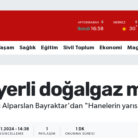
°
30
İkindi
16:58
Yaşam
Sağlık
Eğitim
Sivil Toplum
Ekonomi
Mag
yerli doğalgaz 
ı Alparslan Bayraktar'dan "Hanelerin yarıs
11.2024 - 14:38
1
1 DK
GÜNCELLEME
PAYLAŞIM
OKUNMA SÜRESI