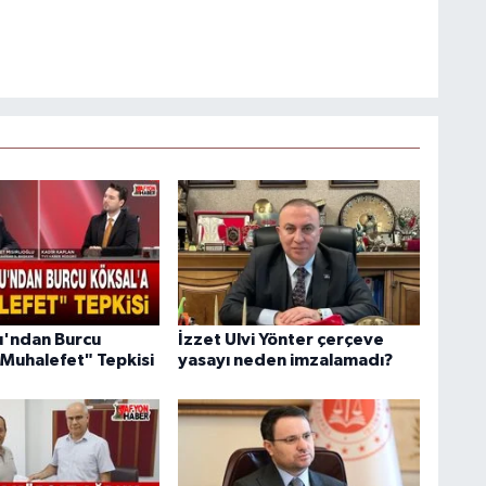
lu'ndan Burcu
İzzet Ulvi Yönter çerçeve
"Muhalefet" Tepkisi
yasayı neden imzalamadı?