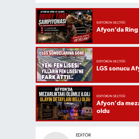
EDITÖRÜN SEÇTIĞI
Afyon’da Ring 
EDITÖRÜN SEÇTIĞI
LGS sonucu Afy
EDITÖRÜN SEÇTIĞI
Afyon'da mezarl
oldu
EDITÖR