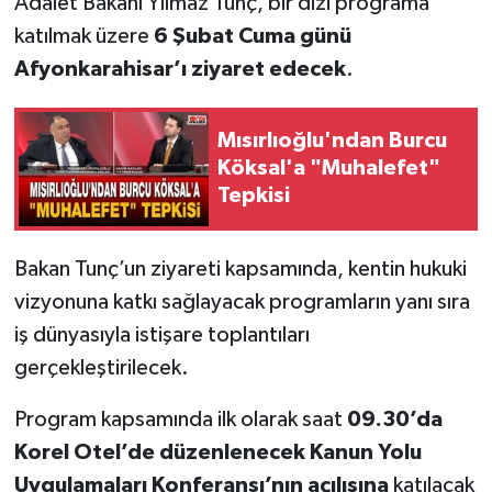
Adalet Bakanı Yılmaz Tunç, bir dizi programa
katılmak üzere
6 Şubat Cuma günü
Afyonkarahisar’ı ziyaret edecek
.
Mısırlıoğlu'ndan Burcu
Köksal'a "Muhalefet"
Tepkisi
Bakan Tunç’un ziyareti kapsamında, kentin hukuki
vizyonuna katkı sağlayacak programların yanı sıra
iş dünyasıyla istişare toplantıları
gerçekleştirilecek.
Program kapsamında ilk olarak saat
09.30’da
Korel Otel’de düzenlenecek Kanun Yolu
Uygulamaları Konferansı’nın açılışına
katılacak