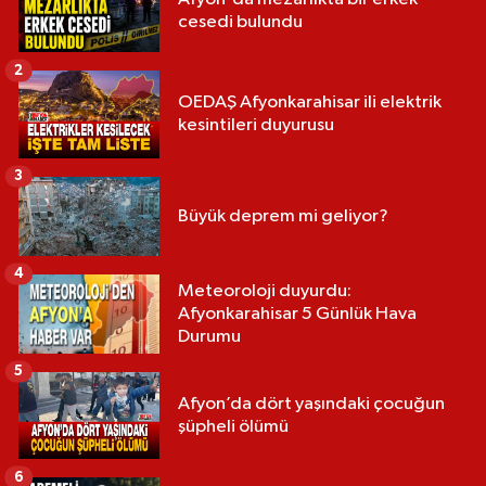
cesedi bulundu
2
OEDAŞ Afyonkarahisar ili elektrik
kesintileri duyurusu
3
Büyük deprem mi geliyor?
4
Meteoroloji duyurdu:
Afyonkarahisar 5 Günlük Hava
Durumu
5
Afyon’da dört yaşındaki çocuğun
şüpheli ölümü
6