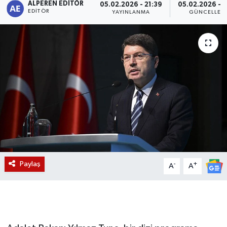
ALPEREN EDITÖR
05.02.2026 - 21:39
05.02.2026 - 2
EDITÖR
YAYINLANMA
GÜNCELLEM
Magazin
Etkinlikler
Paylaş
-
+
A
A