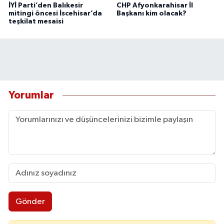
İYİ Parti’den Balıkesir
CHP Afyonkarahisar İl
mitingi öncesi İscehisar’da
Başkanı kim olacak?
teşkilat mesaisi
Yorumlar
Gönder