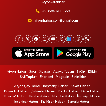
Afyonkarahisar
+90506 811 8659
afyonhaber.com@gmail.com
Afyon Haber
Spor
Siyaset
Asayiş Yaşam
Sağlık
Eğitim
Sivil Toplum
Ekonomi
Magazin
Etkinlikler
Afyon Çay Haber
Başmakçı Haber
Bayat Haber
Bolvadin Haber
Çobanlar Haber
Dazkırı Haber
Dinar Haber
Emirdağ Haber
Evciler Haber
Hocalar Haber
İhsaniye Haber
İscehisar Haber
Kızılören Haber
Sandıklı Haber