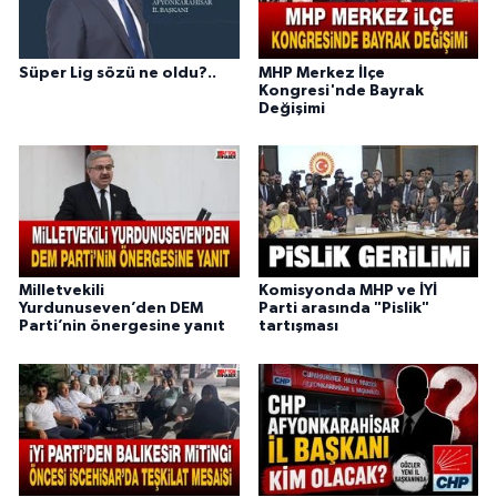
Süper Lig sözü ne oldu?..
MHP Merkez İlçe
Kongresi'nde Bayrak
Değişimi
Milletvekili
Komisyonda MHP ve İYİ
Yurdunuseven’den DEM
Parti arasında "Pislik"
Parti’nin önergesine yanıt
tartışması