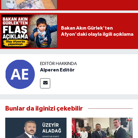
Bakan Akın Gürlek'ten
Afyon'daki olayla ilgili açıklama
EDITÖR HAKKINDA
Alperen Editör
Bunlar da ilginizi çekebilir