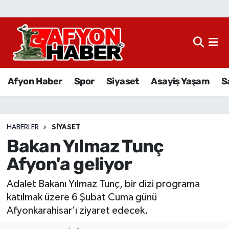
Afyon Haber
Siyaset
Afyon Haber
Spor
Siyaset
Asayiş Yaşam
S
Spor
Asayiş Yaşam
HABERLER
SIYASET
Bakan Yılmaz Tunç
Sağlık
Afyon'a geliyor
Eğitim
Adalet Bakanı Yılmaz Tunç, bir dizi programa
Sivil Toplum
katılmak üzere 6 Şubat Cuma günü
Afyonkarahisar’ı ziyaret edecek.
Ekonomi