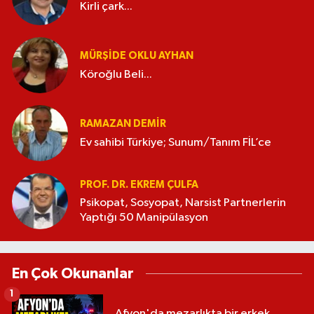
Kirli çark...
MÜRŞIDE OKLU AYHAN
Köroğlu Beli...
RAMAZAN DEMİR
Ev sahibi Türkiye; Sunum/Tanım FİL’ce
PROF. DR. EKREM ÇULFA
Psikopat, Sosyopat, Narsist Partnerlerin
Yaptığı 50 Manipülasyon
En Çok Okunanlar
1
Afyon'da mezarlıkta bir erkek