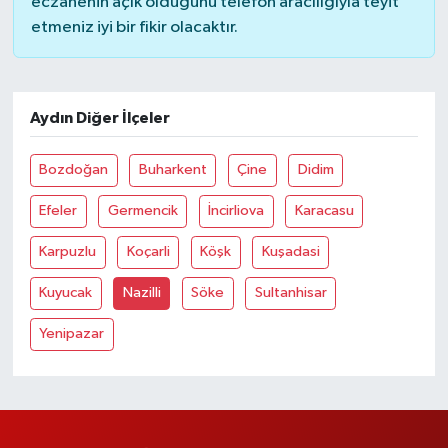
eczanenin açık olduğunu telefon aracılığıyla teyit
etmeniz iyi bir fikir olacaktır.
Aydın Diğer İlçeler
Bozdoğan
Buharkent
Çine
Didim
Efeler
Germencik
İncirliova
Karacasu
Karpuzlu
Koçarli
Köşk
Kuşadasi
Kuyucak
Nazilli
Söke
Sultanhisar
Yenipazar