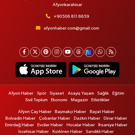
Afyonkarahisar
+90506 811 8659
afyonhaber.com@gmail.com
Afyon Haber
Spor
Siyaset
Asayiş Yaşam
Sağlık
Eğitim
Sivil Toplum
Ekonomi
Magazin
Etkinlikler
Afyon Çay Haber
Başmakçı Haber
Bayat Haber
Bolvadin Haber
Çobanlar Haber
Dazkırı Haber
Dinar Haber
Emirdağ Haber
Evciler Haber
Hocalar Haber
İhsaniye Haber
İscehisar Haber
Kızılören Haber
Sandıklı Haber