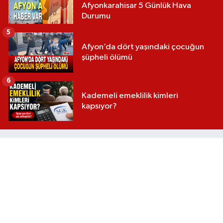
Afyonkarahisar 5 Günlük Hava
Durumu
5
Afyon’da dört yaşındaki çocuğun
şüpheli ölümü
6
Kademeli emeklilik kimleri
kapsıyor?