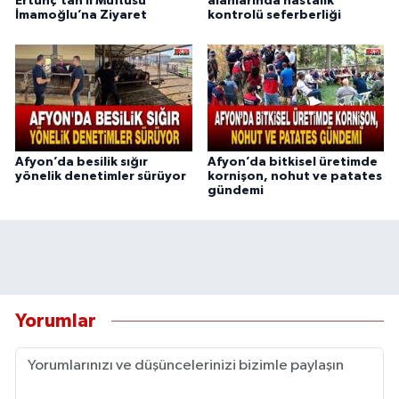
Ertunç’tan İl Müftüsü
alanlarında hastalık
İmamoğlu’na Ziyaret
kontrolü seferberliği
Afyon’da besilik sığır
Afyon’da bitkisel üretimde
yönelik denetimler sürüyor
kornişon, nohut ve patates
gündemi
Yorumlar