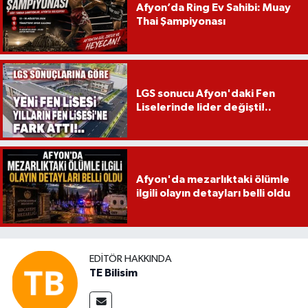
Afyon’da Ring Ev Sahibi: Muay
Thai Şampiyonası
LGS sonucu Afyon'daki Fen
Liselerinde lider değişti!..
Afyon'da mezarlıktaki ölümle
ilgili olayın detayları belli oldu
EDITÖR HAKKINDA
TE Bilisim