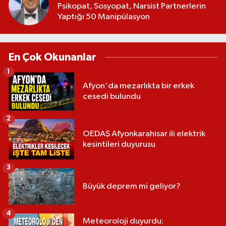
Psikopat, Sosyopat, Narsist Partnerlerin
Yaptığı 50 Manipülasyon
En Çok Okunanlar
1
Afyon'da mezarlıkta bir erkek
cesedi bulundu
2
OEDAŞ Afyonkarahisar ili elektrik
kesintileri duyurusu
3
Büyük deprem mi geliyor?
4
Meteoroloji duyurdu: