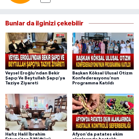
Bunlar da ilginizi çekebilir
Veysel Eroğlu’ndan Bekir
Başkan Köksal Ulusal Otizm
Şapçı Ve Beytullah Şapçı’ya
Konfederasyonu’nun
Taziye Ziyareti
Programına Katıldı
Hafız Halil İbrahim
Afyon’da patates ekim