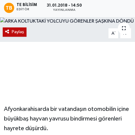
TE BILISIM
31.01.2018 - 14:50
EDITÖR
Magazin
YAYINLANMA
Etkinlikler
Paylaş
-
+
A
A
Afyonkarahisarda bir vatandaşın otomobilin içine
büyükbaş hayvan yavrusu bindirmesi görenleri
hayrete düşürdü.