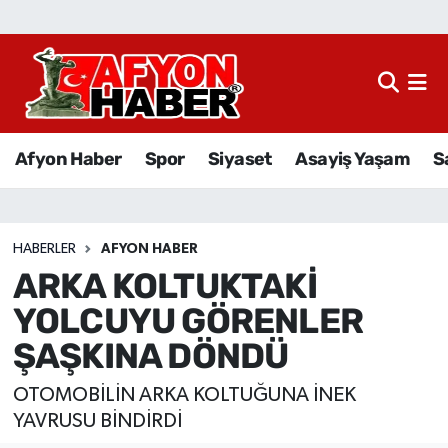
Afyon Haber
Siyaset
Afyon Haber
Spor
Siyaset
Asayiş Yaşam
S
Spor
Asayiş Yaşam
HABERLER
AFYON HABER
ARKA KOLTUKTAKİ
Sağlık
YOLCUYU GÖRENLER
Eğitim
ŞAŞKINA DÖNDÜ
Sivil Toplum
OTOMOBİLİN ARKA KOLTUĞUNA İNEK
YAVRUSU BİNDİRDİ
Ekonomi