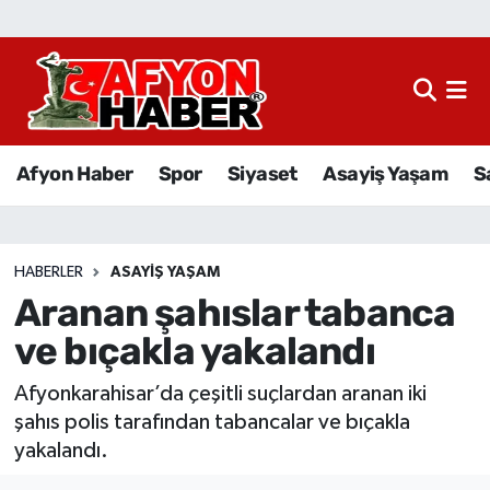
Afyon Haber
Siyaset
Afyon Haber
Spor
Siyaset
Asayiş Yaşam
S
Spor
Asayiş Yaşam
HABERLER
ASAYIŞ YAŞAM
Aranan şahıslar tabanca
Sağlık
ve bıçakla yakalandı
Eğitim
Afyonkarahisar’da çeşitli suçlardan aranan iki
Sivil Toplum
şahıs polis tarafından tabancalar ve bıçakla
yakalandı.
Ekonomi