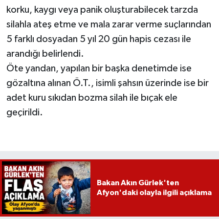
korku, kaygı veya panik oluşturabilecek tarzda
silahla ateş etme ve mala zarar verme suçlarından
5 farklı dosyadan 5 yıl 20 gün hapis cezası ile
arandığı belirlendi.
Öte yandan, yapılan bir başka denetimde ise
gözaltına alınan Ö.T., isimli şahsın üzerinde ise bir
adet kuru sıkıdan bozma silah ile bıçak ele
geçirildi.
Bakan Akın Gürlek'ten
Afyon'daki olayla ilgili açıklama