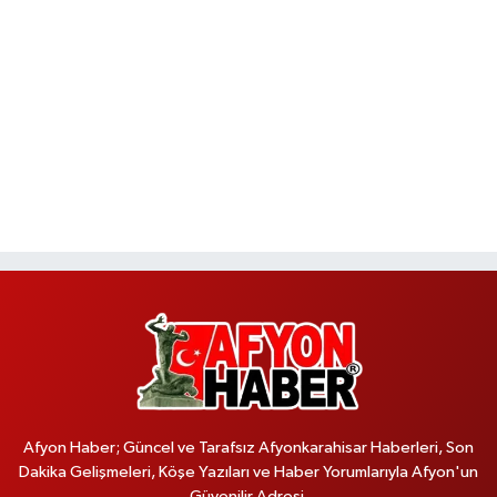
Afyon Haber; Güncel ve Tarafsız Afyonkarahisar Haberleri, Son
Dakika Gelişmeleri, Köşe Yazıları ve Haber Yorumlarıyla Afyon'un
Güvenilir Adresi.