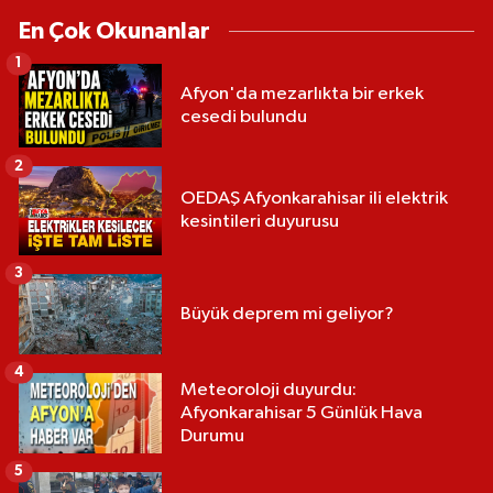
En Çok Okunanlar
1
Afyon'da mezarlıkta bir erkek
cesedi bulundu
2
OEDAŞ Afyonkarahisar ili elektrik
kesintileri duyurusu
3
Büyük deprem mi geliyor?
4
Meteoroloji duyurdu:
Afyonkarahisar 5 Günlük Hava
Durumu
5