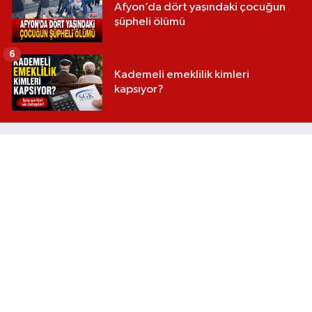
Afyon’da dört yaşındaki çocuğun
şüpheli ölümü
6
Kademeli emeklilik kimleri
kapsıyor?