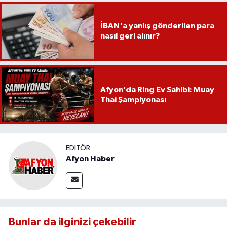
İBAN'a yanlış gönderilen para
nasıl geri alınır?
Afyon’da Ring Ev Sahibi: Muay
Thai Şampiyonası
EDITÖR
Afyon Haber
Bunlar da ilginizi çekebilir