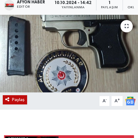
AFYON HABER
10.10.2024 - 14:42
1
EDITÖR
YAYINLANMA
PAYLAŞIM
OKUN
Magazin
Etkinlikler
Paylaş
-
+
A
A