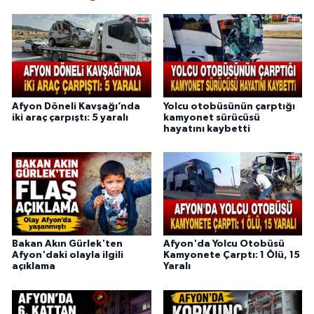
Afyon Döneli Kavşağı’nda
Yolcu otobüsünün çarptığı
iki araç çarpıştı: 5 yaralı
kamyonet sürücüsü
hayatını kaybetti
Bakan Akın Gürlek'ten
Afyon'da Yolcu Otobüsü
Afyon'daki olayla ilgili
Kamyonete Çarptı: 1 Ölü, 15
açıklama
Yaralı