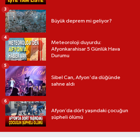
3
Büyük deprem mi geliyor?
4
Meteoroloji duyurdu:
Afyonkarahisar 5 Günlük Hava
Durumu
5
Sibel Can, Afyon'da düğünde
sahne aldı
6
Afyon’da dört yaşındaki çocuğun
şüpheli ölümü