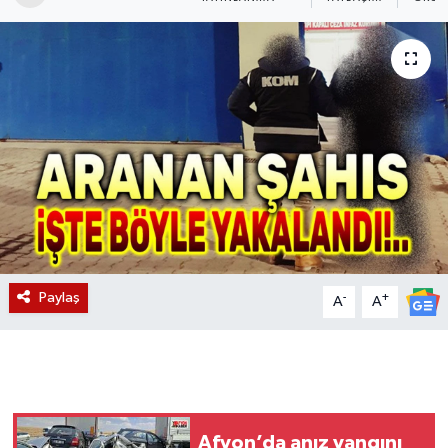
Magazin
Etkinlikler
Paylaş
-
+
A
A
Afyon’da anız yangını