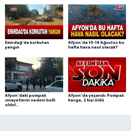
Emirdağ’da korkutan
Afyon'da 10-14 Ağustos bu
yangın
hafta hava nasıl olacak?
Afyon'daki pompalı
Afyon'da yaşandı: Pompalı
cinayetlerin nedeni belli
kavga, 2 kişi öldü
oldu!..