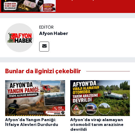
EDITÖR
Afyon Haber
Bunlar da ilginizi çekebilir
Afyon’da Yangın Paniği:
Afyon’da virajı alamayan
İtfaiye Alevleri Durdurdu
otomobil tarım arazisine
devrildi