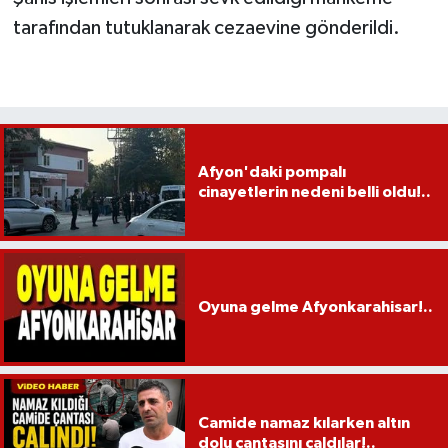
tarafından tutuklanarak cezaevine gönderildi.
Afyon'daki pompalı
cinayetlerin nedeni belli oldu!..
Oyuna gelme Afyonkarahisar!..
Camide namaz kılarken altın
dolu çantasını çaldılar!..