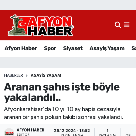
Afyon Haber
Siyaset
Afyon Haber
Spor
Siyaset
Asayiş Yaşam
S
Spor
Asayiş Yaşam
HABERLER
ASAYIŞ YAŞAM
Aranan şahıs işte böyle
Sağlık
yakalandı!..
Eğitim
Afyonkarahisar’da 10 yıl 10 ay hapis cezasıyla
Sivil Toplum
aranan bir şahıs polisin takibi sonrası yakalandı.
AFYON HABER
Ekonomi
26.12.2024 - 13:52
1
EDITÖR
YAYINLANMA
PAYLAŞIM
OKUN