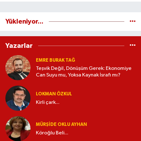
Yükleniyor...
Yazarlar
EMRE BURAK TAĞ
Teşvik Değil, Dönüşüm Gerek: Ekonomiye
Can Suyu mu, Yoksa Kaynak İsrafı mı?
LOKMAN ÖZKUL
Kirli çark...
MÜRŞIDE OKLU AYHAN
Köroğlu Beli...