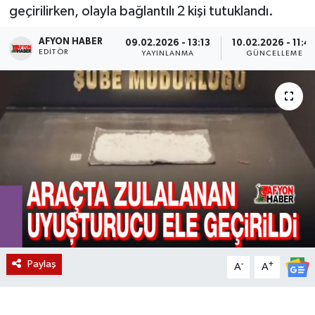
geçirilirken, olayla bağlantılı 2 kişi tutuklandı.
Magazin
AFYON HABER
09.02.2026 - 13:13
10.02.2026 - 11:4
EDITÖR
YAYINLANMA
GÜNCELLEME
Etkinlikler
Paylaş
-
+
A
A