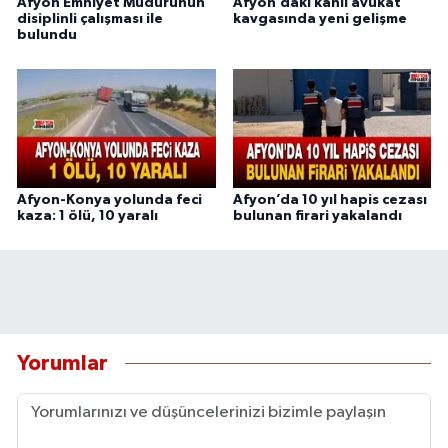
Afyon Emniyet Müdürünün
Afyon’daki kanlı avukat
disiplinli çalışması ile
kavgasında yeni gelişme
bulundu
Afyon-Konya yolunda feci
Afyon’da 10 yıl hapis cezası
kaza: 1 ölü, 10 yaralı
bulunan firari yakalandı
Yorumlar