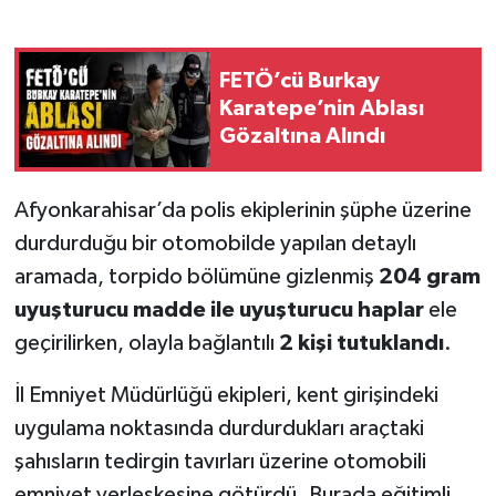
FETÖ’cü Burkay
Karatepe’nin Ablası
Gözaltına Alındı
Afyonkarahisar’da polis ekiplerinin şüphe üzerine
durdurduğu bir otomobilde yapılan detaylı
aramada, torpido bölümüne gizlenmiş
204 gram
uyuşturucu madde ile uyuşturucu haplar
ele
geçirilirken, olayla bağlantılı
2 kişi tutuklandı
.
İl Emniyet Müdürlüğü ekipleri, kent girişindeki
uygulama noktasında durdurdukları araçtaki
şahısların tedirgin tavırları üzerine otomobili
emniyet yerleşkesine götürdü. Burada eğitimli