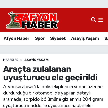
Afyon Haber
Siyaset
Afyon Haber
Spor
Siyaset
Asayiş Yaşam
S
Spor
Asayiş Yaşam
HABERLER
ASAYIŞ YAŞAM
Araçta zulalanan
Sağlık
uyuşturucu ele geçirildi
Eğitim
Afyonkarahisar’da polis ekiplerinin şüphe üzerine
Sivil Toplum
durdurduğu bir otomobilde yapılan detaylı
aramada, torpido bölümüne gizlenmiş 204 gram
Ekonomi
uyuşturucu madde ile uyuşturucu haplar ele