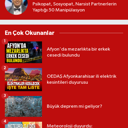
Psikopat, Sosyopat, Narsist Partnerlerin
Yaptığı 50 Manipülasyon
En Çok Okunanlar
1
Afyon'da mezarlıkta bir erkek
cesedi bulundu
2
OEDAŞ Afyonkarahisar ili elektrik
kesintileri duyurusu
3
Büyük deprem mi geliyor?
4
Meteoroloji duyurdu: