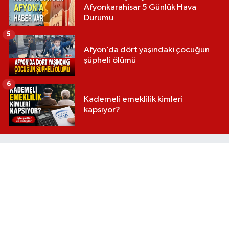
Afyonkarahisar 5 Günlük Hava
Durumu
5
Afyon’da dört yaşındaki çocuğun
şüpheli ölümü
6
Kademeli emeklilik kimleri
kapsıyor?