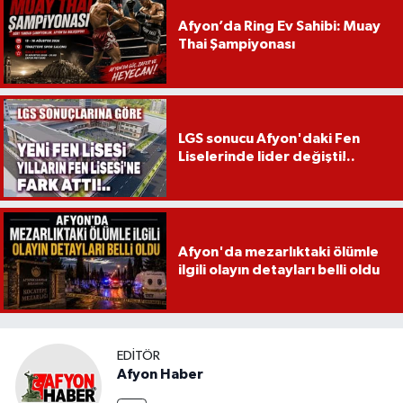
Afyon’da Ring Ev Sahibi: Muay
Thai Şampiyonası
LGS sonucu Afyon'daki Fen
Liselerinde lider değişti!..
Afyon'da mezarlıktaki ölümle
ilgili olayın detayları belli oldu
EDITÖR
Afyon Haber