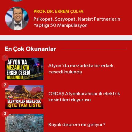
PROF. DR. EKREM ÇULFA
Psikopat, Sosyopat, Narsist Partnerlerin
Yaptığı 50 Manipülasyon
En Çok Okunanlar
1
Afyon'da mezarlıkta bir erkek
cesedi bulundu
2
OEDAŞ Afyonkarahisar ili elektrik
kesintileri duyurusu
3
Büyük deprem mi geliyor?