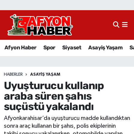
Afyon Haber
Siyaset
Afyon Haber
Spor
Siyaset
Asayiş Yaşam
S
Spor
Asayiş Yaşam
HABERLER
ASAYIŞ YAŞAM
Uyuşturucu kullanıp
Sağlık
araba süren şahıs
Eğitim
suçüstü yakalandı
Sivil Toplum
Afyonkarahisar’da uyuşturucu madde kullandıktan
sonra araç kullanan bir şahıs, polis ekiplerinin
Ekonomi
takibi sonucu yakalanırken, otomobilde yapılan