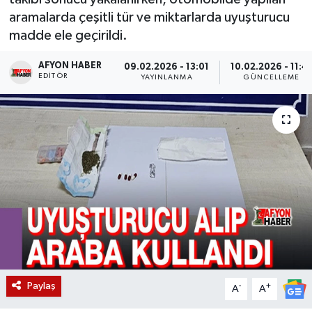
aramalarda çeşitli tür ve miktarlarda uyuşturucu
Magazin
madde ele geçirildi.
Etkinlikler
AFYON HABER
09.02.2026 - 13:01
10.02.2026 - 11:4
EDITÖR
YAYINLANMA
GÜNCELLEME
Paylaş
-
+
A
A