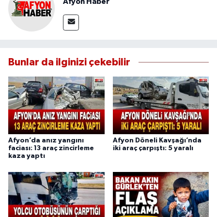
Afyon Haber
Bunlar da ilginizi çekebilir
Afyon’da anız yangını
Afyon Döneli Kavşağı’nda
faciası: 13 araç zincirleme
iki araç çarpıştı: 5 yaralı
kaza yaptı