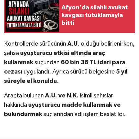
Afyon'da silahlı avukat
kavgası tutuklamayla
bitti
Kontrollerde sürücünün
A.U.
olduğu belirlenirken,
şahsa
uyuşturucu etkisi altında araç
kullanmak
suçundan
60 bin 36 TL idari para
cezası
uygulandı. Ayrıca sürücü belgesine
5 yıl
süreyle el konuldu
.
Araçta bulunan
A.U. ve N.K.
isimli şahıslar
hakkında
uyuşturucu madde kullanmak ve
bulundurmak
suçlarından adli işlem başlatıldı.