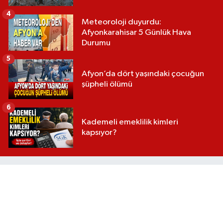
4
Meteoroloji duyurdu:
Afyonkarahisar 5 Günlük Hava
Durumu
5
Afyon’da dört yaşındaki çocuğun
şüpheli ölümü
6
Kademeli emeklilik kimleri
kapsıyor?