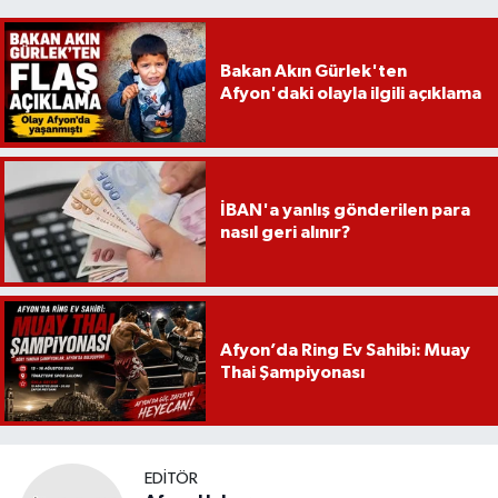
Bakan Akın Gürlek'ten
Afyon'daki olayla ilgili açıklama
İBAN'a yanlış gönderilen para
nasıl geri alınır?
Afyon’da Ring Ev Sahibi: Muay
Thai Şampiyonası
EDITÖR