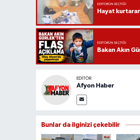
EDITÖRÜN SEÇTIĞI
Hayat kurtara
EDITÖRÜN SEÇTIĞI
Bakan Akın Gür
EDITÖR
Afyon Haber
Bunlar da ilginizi çekebilir