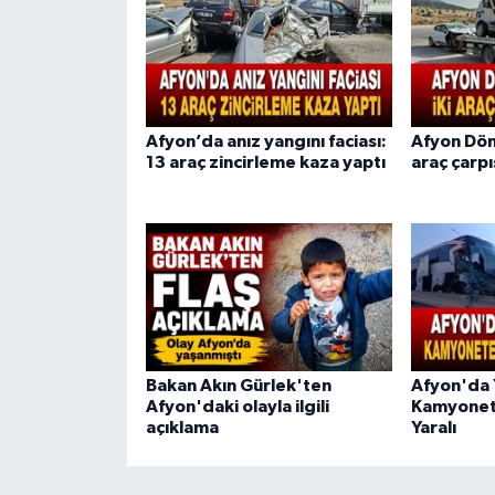
Afyon’da anız yangını faciası:
Afyon Döne
13 araç zincirleme kaza yaptı
araç çarpış
Bakan Akın Gürlek'ten
Afyon'da 
Afyon'daki olayla ilgili
Kamyonete
açıklama
Yaralı