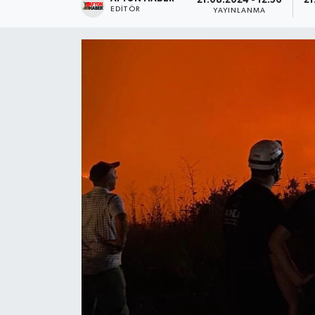
21.08.2024 - 12:56
21
EDITÖR
YAYINLANMA
Magazin
Etkinlikler