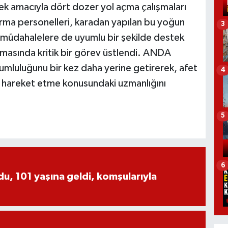
mek amacıyla dört dozer yol açma çalışmaları
rma personelleri, karadan yapılan bu yoğun
3
n müdahalelere de uyumlu bir şekilde destek
ınmasında kritik bir görev üstlendi. ANDA
mluluğunu bir kez daha yerine getirerek, afet
4
lde hareket etme konusundaki uzmanlığını
5
6
, 101 yaşına geldi, komşularıyla