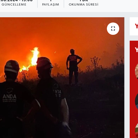
.08.2024 - 13:08
1
1 DK
GÜNCELLEME
PAYLAŞIM
OKUNMA SÜRESI
Y