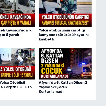
li Kavşağı’nda iki
Yolcu otobüsünün çarptığı
tı: 5 yaralı
kamyonet sürücüsü hayatını
kaybetti
Yolcu Otobüsü
Afyon'da 6. Kattan Düşen 2
 Çarptı: 1 Ölü, 15
Yaşındaki Çocuk
Kurtarılamadı