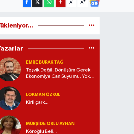
-
+
A
A
ükleniyor...
Yazarlar
EMRE BURAK TAĞ
Teşvik Değil, Dönüşüm Gerek:
Ekonomiye Can Suyu mu, Yoksa
Kaynak İsrafı mı?
LOKMAN ÖZKUL
Kirli çark...
MÜRŞIDE OKLU AYHAN
Köroğlu Beli...