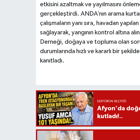
etkisini azaltmak ve yayılmasını önle
gerçekleştirdi. ANDA’nın arama kurta
çalışmaların yanı sıra, havadan yapıla
sağlayarak, yangının kontrol altına al
Derneği, doğaya ve topluma olan soru
durumlarında hızlı ve kararlı bir şeki
kanıtladı.
EDITÖRÜN SEÇTIĞI
Afyon'da doğdu
kutladı!..