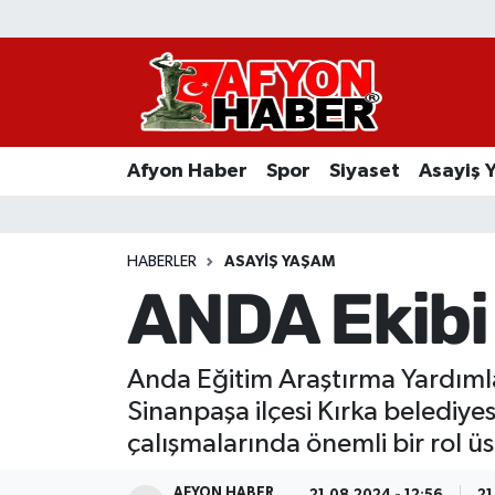
Afyon Haber
Siyaset
Afyon Haber
Spor
Siyaset
Asayiş 
Spor
Asayiş Yaşam
HABERLER
ASAYIŞ YAŞAM
ANDA Ekibi
Sağlık
Eğitim
Anda Eğitim Araştırma Yardıml
Sinanpaşa ilçesi Kırka belediy
Sivil Toplum
çalışmalarında önemli bir rol üs
Ekonomi
AFYON HABER