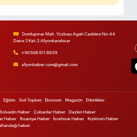
Dumlupınar Mah. Yüzbaşı Agah Caddesi No:44
Daire:3 Kat:2 Afyonkarahisar
+90506 811 8659
afyonhaber.com@gmail.com
Eğitim
Sivil Toplum
Ekonomi
Magazin
Etkinlikler
Bolvadin Haber
Çobanlar Haber
Dazkırı Haber
ar Haber
İhsaniye Haber
İscehisar Haber
Kızılören Haber
ultandağı haber