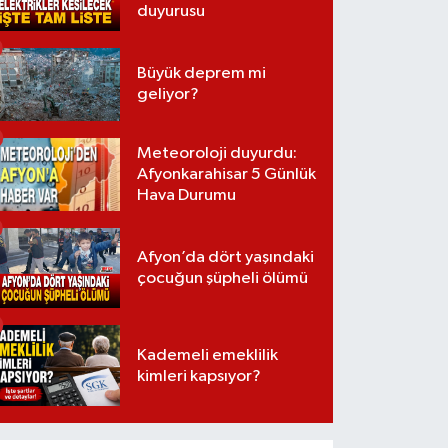
duyurusu
Büyük deprem mi
geliyor?
Meteoroloji duyurdu:
Afyonkarahisar 5 Günlük
Hava Durumu
Afyon’da dört yaşındaki
çocuğun şüpheli ölümü
Kademeli emeklilik
kimleri kapsıyor?