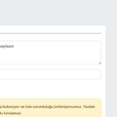
ş bulunuyor ve tüm sorumluluğu üstleniyorsunuz. Yazılan
lu tutulamaz.