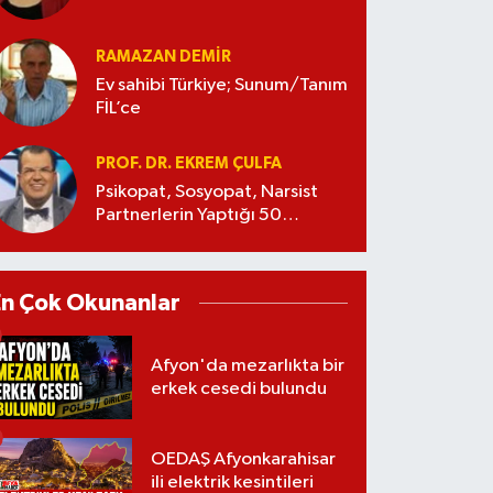
RAMAZAN DEMİR
Ev sahibi Türkiye; Sunum/Tanım
FİL’ce
PROF. DR. EKREM ÇULFA
Psikopat, Sosyopat, Narsist
Partnerlerin Yaptığı 50
Manipülasyon
En Çok Okunanlar
Afyon'da mezarlıkta bir
erkek cesedi bulundu
OEDAŞ Afyonkarahisar
ili elektrik kesintileri