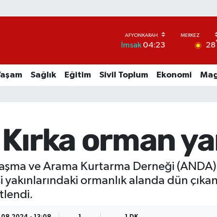
28
İmsak
04:23
Yaşam
Sağlık
Eğitim
Sivil Toplum
Ekonomi
Mag
 Kırka orman y
aşma ve Arama Kurtarma Derneği (ANDA) A
esi yakınlarındaki ormanlık alanda dün çı
tlendi.