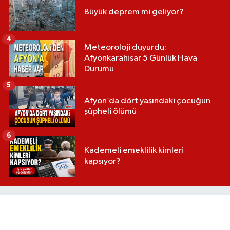
Büyük deprem mi geliyor?
4
Meteoroloji duyurdu:
Afyonkarahisar 5 Günlük Hava
Durumu
5
Afyon’da dört yaşındaki çocuğun
şüpheli ölümü
6
Kademeli emeklilik kimleri
kapsıyor?