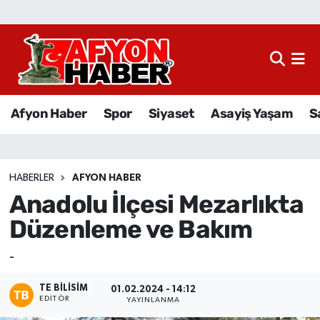
Afyon Haber
Siyaset
Afyon Haber
Spor
Siyaset
Asayiş Yaşam
S
Spor
Asayiş Yaşam
HABERLER
AFYON HABER
Anadolu İlçesi Mezarlıkta
Sağlık
Düzenleme ve Bakım
Eğitim
-
Sivil Toplum
TE BILISIM
01.02.2024 - 14:12
EDITÖR
YAYINLANMA
Ekonomi