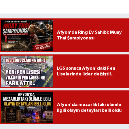
Afyon’da Ring Ev Sahibi: Muay
Thai Şampiyonası
LGS sonucu Afyon'daki Fen
Liselerinde lider değişti!..
Afyon'da mezarlıktaki ölümle
ilgili olayın detayları belli oldu