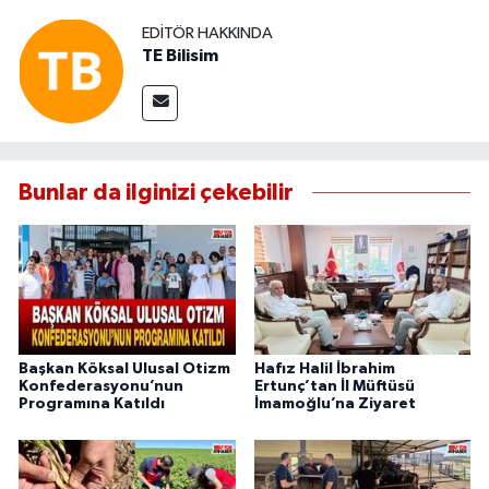
EDITÖR HAKKINDA
TE Bilisim
Bunlar da ilginizi çekebilir
Başkan Köksal Ulusal Otizm
Hafız Halil İbrahim
Konfederasyonu’nun
Ertunç’tan İl Müftüsü
Programına Katıldı
İmamoğlu’na Ziyaret