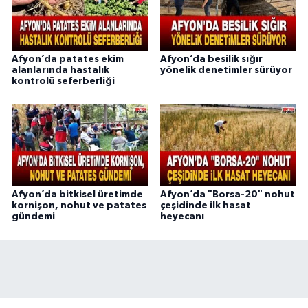
Afyon’da patates ekim
Afyon’da besilik sığır
alanlarında hastalık
yönelik denetimler sürüyor
kontrolü seferberliği
Afyon’da bitkisel üretimde
Afyon’da "Borsa-20" nohut
kornişon, nohut ve patates
çeşidinde ilk hasat
gündemi
heyecanı