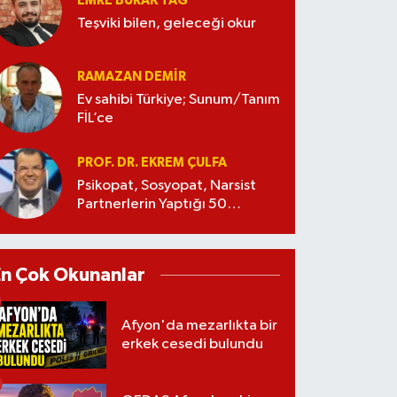
EMRE BURAK TAĞ
Teşviki bilen, geleceği okur
RAMAZAN DEMİR
Ev sahibi Türkiye; Sunum/Tanım
FİL’ce
PROF. DR. EKREM ÇULFA
Psikopat, Sosyopat, Narsist
Partnerlerin Yaptığı 50
Manipülasyon
En Çok Okunanlar
Afyon'da mezarlıkta bir
erkek cesedi bulundu