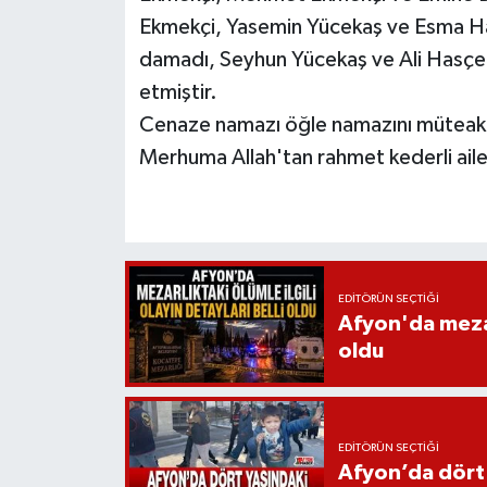
Ekmekçi, Yasemin Yücekaş ve Esma Hasç
damadı, Seyhun Yücekaş ve Ali Hasçeli
etmiştir.
Cenaze namazı öğle namazını müteakip
Merhuma Allah'tan rahmet kederli ailes
EDITÖRÜN SEÇTIĞI
Afyon'da mezarl
oldu
EDITÖRÜN SEÇTIĞI
Afyon’da dört