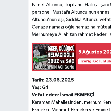
Nimet Altuncu, Toptancı Hali çalışan
personeli Mustafa Altuncu'nun annesi
Altuncu'nun eşi, Sıddıka Altuncu vefat
Cenaze namazı öğle namazına müteakip
Merhumeye Allah'tan rahmet kederli ail
5 Ağustos 20
İçeriği Görüntül
Tarih: 23.06.2025
Yaş: 64
Vefat eden: İsmail EKMEKÇİ
Karaman Mahallesinden, merhum Keres
Ekmekçi, Mehmet Ekmekçi ve Emine Da