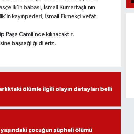
elik'in babası, İsmail Kumartaşlı'nın
k'in kayınpederi, İsmail Ekmekçi vefat
 Paşa Camii'nde kılınacaktır.
ine başsağlığı dileriz.
ıktaki ölümle ilgili olayın detayları belli
 yaşındaki çocuğun şüpheli ölümü