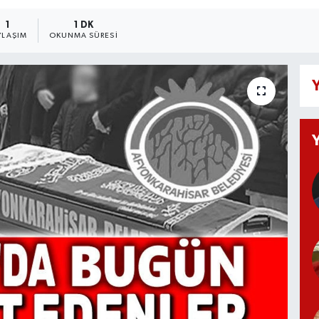
1
1 DK
YLAŞIM
OKUNMA SÜRESI
Y