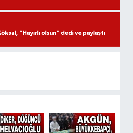
öksal, "Hayırlı olsun" dedi ve paylaştı