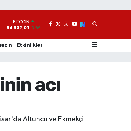
BITCOIN
64.602,05
0.69
°
DOLAR
47,6006
0.06
EURO
azin
Etkinlikler
55,0250
0.02
STERLİN
64,2398
0.2
GRAM ALTIN
6513.94
0.32
inin acı
BİST100
13.768
48
isar'da Altuncu ve Ekmekçi