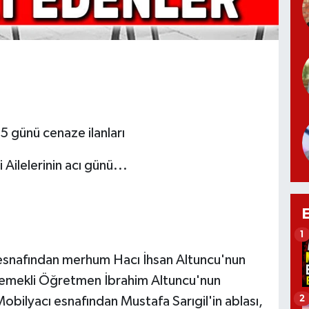
 günü cenaze ilanları
ilelerinin acı günü...
1
esnafından merhum Hacı İhsan Altuncu'nun
ı, emekli Öğretmen İbrahim Altuncu'nun
2
obilyacı esnafından Mustafa Sarıgil'in ablası,