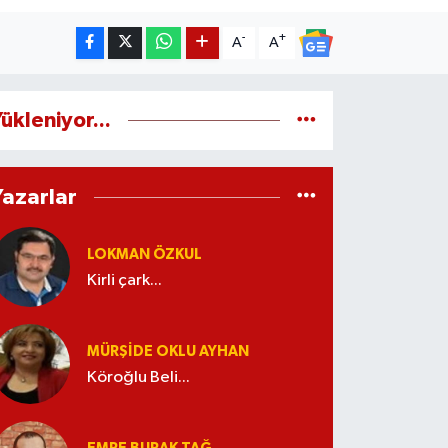
-
+
A
A
ükleniyor...
Yazarlar
LOKMAN ÖZKUL
Kirli çark...
MÜRŞIDE OKLU AYHAN
Köroğlu Beli...