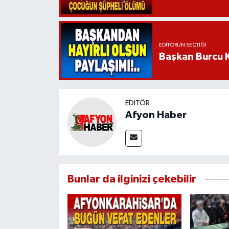
EDITÖRÜN SEÇTIĞI
Başkan Burcu K
EDITÖR
Afyon Haber
Bunlar da ilginizi çekebilir