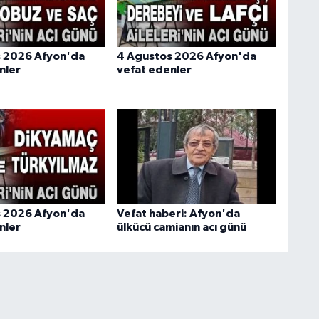
s 2026 Afyon'da
4 Agustos 2026 Afyon'da
nler
vefat edenler
s 2026 Afyon'da
Vefat haberi: Afyon'da
nler
ülkücü camianın acı günü