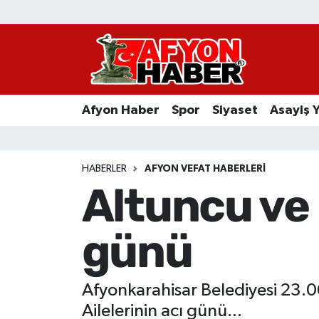
Afyon Haber
Siyaset
Afyon Haber
Spor
Siyaset
Asayiş 
Spor
Asayiş Yaşam
HABERLER
AFYON VEFAT HABERLERI
Altuncu ve 
Sağlık
günü
Eğitim
Sivil Toplum
Afyonkarahisar Belediyesi 23.0
Ekonomi
Ailelerinin acı günü...