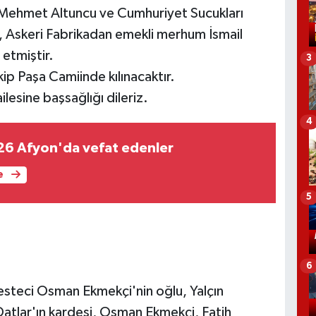
ı Mehmet Altuncu ve Cumhuriyet Sucukları
, Askeri Fabrikadan emekli merhum İsmail
 etmiştir.
3
 Paşa Camiinde kılınacaktır.
esine başsağlığı dileriz.
4
26 Afyon'da vefat edenler
e
5
6
teci Osman Ekmekçi'nin oğlu, Yalçın
tlar'ın kardeşi, Osman Ekmekçi, Fatih