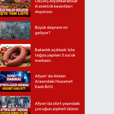
OEDAŞ Afyonkarahisar
ili elektrik kesintileri
duyurusu
Büyük deprem mi
geliyor?
Bakanlık açıkladı: İşte
tağşiş yapılan 3 sucuk
markası!..
Afyon'da Aileler
Arasındaki Husumet
Kanlı Bitti
Afyon’da dört yaşındaki
çocuğun şüpheli ölümü