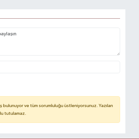
ş bulunuyor ve tüm sorumluluğu üstleniyorsunuz. Yazılan
lu tutulamaz.