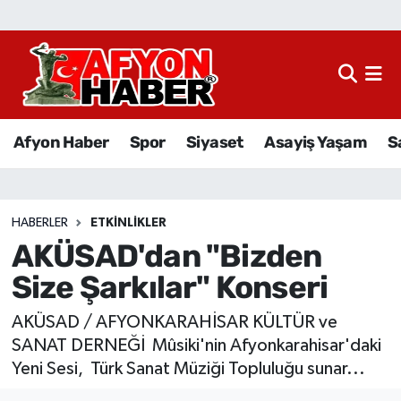
Afyon Haber
Siyaset
Afyon Haber
Spor
Siyaset
Asayiş Yaşam
S
Spor
Asayiş Yaşam
HABERLER
ETKINLIKLER
AKÜSAD'dan "Bizden
Sağlık
Size Şarkılar" Konseri
Eğitim
AKÜSAD / AFYONKARAHİSAR KÜLTÜR ve
Sivil Toplum
SANAT DERNEĞİ Mûsiki'nin Afyonkarahisar'daki
Yeni Sesi, Türk Sanat Müziği Topluluğu sunar...
Ekonomi