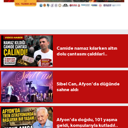
Camide namaz kılarken altın
dolu çantasını çaldılar!..
Sibel Can, Afyon'da düğünde
sahne aldı
Afyon'da doğdu, 101 yaşına
geldi, komşularıyla kutladı!..