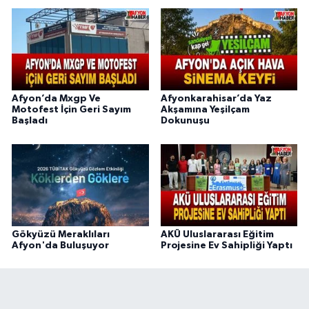
Afyon’da Mxgp Ve
Afyonkarahisar’da Yaz
Motofest İçin Geri Sayım
Akşamına Yeşilçam
Başladı
Dokunuşu
Gökyüzü Meraklıları
AKÜ Uluslararası Eğitim
Afyon'da Buluşuyor
Projesine Ev Sahipliği Yaptı