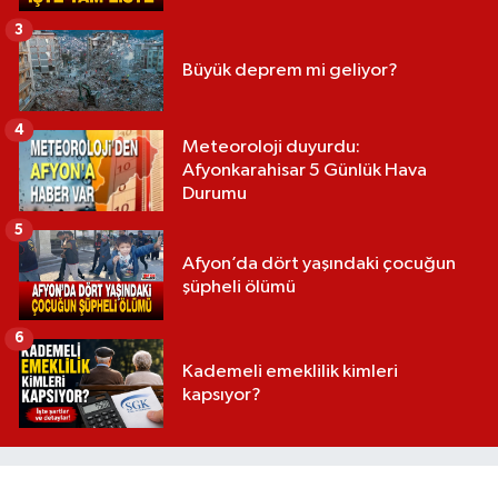
3
Büyük deprem mi geliyor?
4
Meteoroloji duyurdu:
Afyonkarahisar 5 Günlük Hava
Durumu
5
Afyon’da dört yaşındaki çocuğun
şüpheli ölümü
6
Kademeli emeklilik kimleri
kapsıyor?