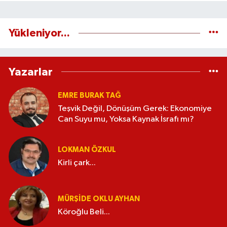
Yükleniyor...
Yazarlar
EMRE BURAK TAĞ
Teşvik Değil, Dönüşüm Gerek: Ekonomiye
Can Suyu mu, Yoksa Kaynak İsrafı mı?
LOKMAN ÖZKUL
Kirli çark...
MÜRŞIDE OKLU AYHAN
Köroğlu Beli...