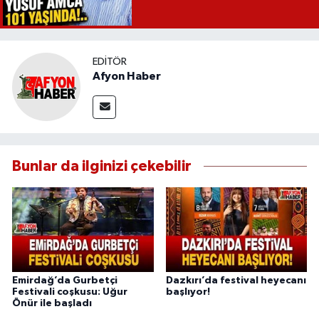
EDITÖR
Afyon Haber
Bunlar da ilginizi çekebilir
Emirdağ’da Gurbetçi
Dazkırı’da festival heyecanı
Festivali coşkusu: Uğur
başlıyor!
Önür ile başladı