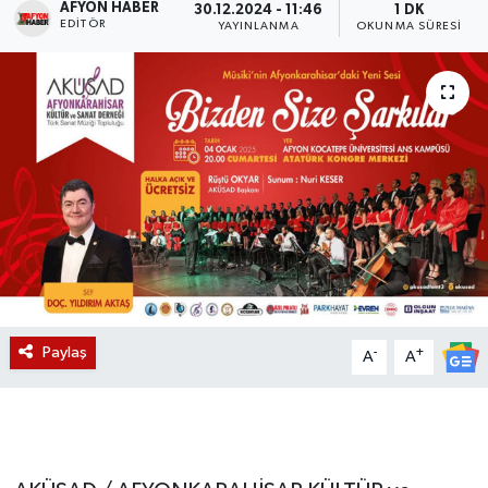
AFYON HABER
30.12.2024 - 11:46
1 DK
EDITÖR
YAYINLANMA
OKUNMA SÜRESI
Magazin
Etkinlikler
Paylaş
-
+
A
A