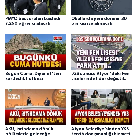
PMYO başvuruları başladı:
Okullarda yeni dönem: 30
3.250 öğrenci alacak
bin kişi işe alınacak
Bugün Cuma: Diyanet'ten
LGS sonucu Afyon'daki Fen
kardeşlik hutbesi
Liselerinde lider değişti!..
AKÜ, istihdama dönük
Afyon Belediye’sinden YKS
bölümlerle geleceğe
tercih danışmanlığı hizmeti