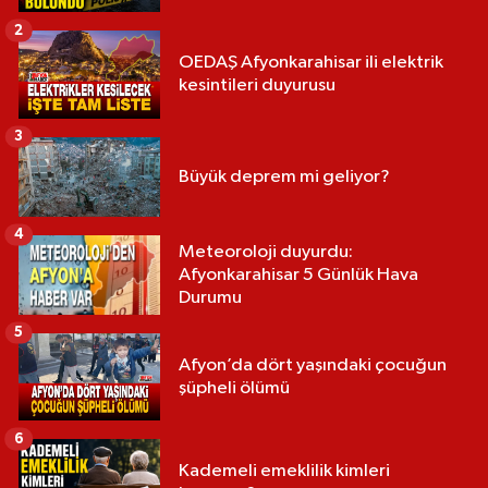
2
OEDAŞ Afyonkarahisar ili elektrik
kesintileri duyurusu
3
Büyük deprem mi geliyor?
4
Meteoroloji duyurdu:
Afyonkarahisar 5 Günlük Hava
Durumu
5
Afyon’da dört yaşındaki çocuğun
şüpheli ölümü
6
Kademeli emeklilik kimleri