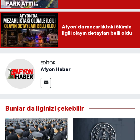
Afyon'da mezarlıktaki ölümle
ilgili olayın detayları belli oldu
EDITÖR
Afyon Haber
Bunlar da ilginizi çekebilir