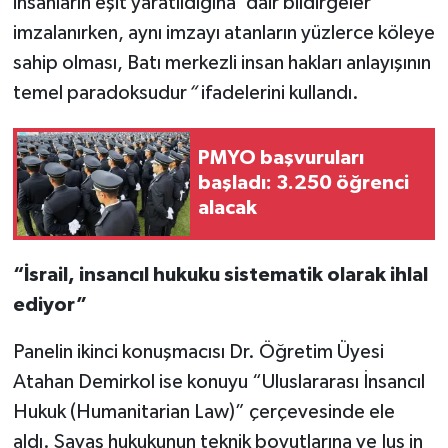
insanların eşit yaratıldığına’ dair bildirgeler
imzalanırken, aynı imzayı atanların yüzlerce köleye
sahip olması, Batı merkezli insan hakları anlayışının
temel paradoksudur
“
ifadelerini kullandı.
PMYO başvuruları
başladı: 3.250 öğrenci
alacak
“İsrail, insancıl hukuku sistematik olarak ihlal
ediyor”
Panelin ikinci konuşmacısı Dr. Öğretim Üyesi
Atahan Demirkol ise konuyu “Uluslararası İnsancıl
Hukuk (Humanitarian Law)” çerçevesinde ele
aldı. Savaş hukukunun teknik boyutlarına ve Jus in