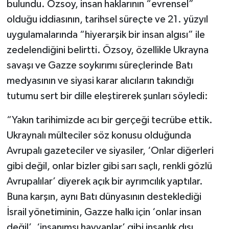
bulundu. Özsoy, insan haklarının “evrensel”
olduğu iddiasının, tarihsel süreçte ve 21. yüzyıl
uygulamalarında “hiyerarşik bir insan algısı” ile
zedelendiğini belirtti. Özsoy, özellikle Ukrayna
savaşı ve Gazze soykırımı süreçlerinde Batı
medyasının ve siyasi karar alıcıların takındığı
tutumu sert bir dille eleştirerek şunları söyledi:
“Yakın tarihimizde acı bir gerçeği tecrübe ettik.
Ukraynalı mülteciler söz konusu olduğunda
Avrupalı gazeteciler ve siyasiler, ‘Onlar diğerleri
gibi değil, onlar bizler gibi sarı saçlı, renkli gözlü
Avrupalılar’ diyerek açık bir ayrımcılık yaptılar.
Buna karşın, aynı Batı dünyasının desteklediği
İsrail yönetiminin, Gazze halkı için ‘onlar insan
değil’, ‘insanımsı hayvanlar’ gibi insanlık dışı