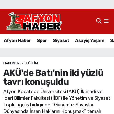
Afyon Haber
Siyaset
Afyon Haber
Spor
Siyaset
Asayiş Yaşam
S
Spor
Asayiş Yaşam
HABERLER
EĞITIM
AKÜ'de Batı'nin iki yüzlü
Sağlık
tavrı konuşuldu
Eğitim
Afyon Kocatepe Üniversitesi (AKÜ) İktisadi ve
Sivil Toplum
İdari Bilimler Fakültesi (İİBF) ile Yönetim ve Siyaset
Topluluğu iş birliğinde “Günümüz Savaşlar
Ekonomi
Dünyasında İnsan Haklarını Konuşmak” temalı