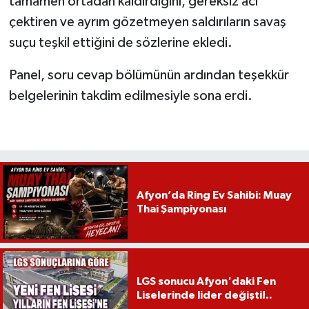
tamamen ortadan kaldırdığını, gereksiz acı
çektiren ve ayrım gözetmeyen saldırıların savaş
suçu teşkil ettiğini de sözlerine ekledi.
Panel, soru cevap bölümünün ardından teşekkür
belgelerinin takdim edilmesiyle sona erdi.
Afyon’da Ring Ev Sahibi: Muay
Thai Şampiyonası
LGS sonucu Afyon'daki Fen
Liselerinde lider değişti!..