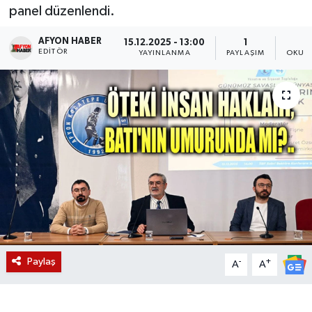
panel düzenlendi.
Magazin
AFYON HABER
15.12.2025 - 13:00
1
EDITÖR
YAYINLANMA
PAYLAŞIM
OKUNM
Etkinlikler
Paylaş
-
+
A
A