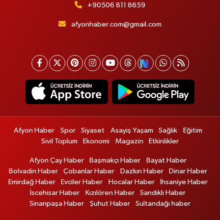
+90506 811 8659
afyonhaber.com@gmail.com
Afyon Haber
Spor
Siyaset
Asayiş Yaşam
Sağlık
Eğitim
Sivil Toplum
Ekonomi
Magazin
Etkinlikler
Afyon Çay Haber
Başmakçı Haber
Bayat Haber
Bolvadin Haber
Çobanlar Haber
Dazkırı Haber
Dinar Haber
Emirdağ Haber
Evciler Haber
Hocalar Haber
İhsaniye Haber
İscehisar Haber
Kızılören Haber
Sandıklı Haber
Sinanpaşa Haber
Şuhut Haber
Sultandağı haber