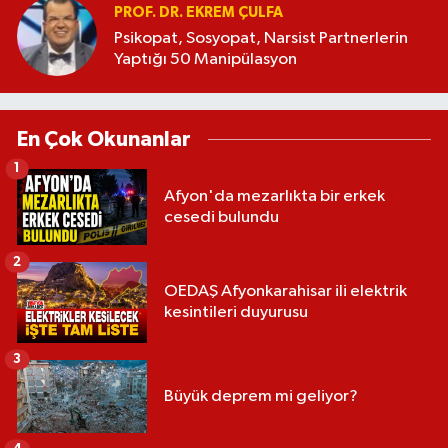
PROF. DR. EKREM ÇULFA
Psikopat, Sosyopat, Narsist Partnerlerin
Yaptığı 50 Manipülasyon
En Çok Okunanlar
1
Afyon'da mezarlıkta bir erkek
cesedi bulundu
2
OEDAŞ Afyonkarahisar ili elektrik
kesintileri duyurusu
3
Büyük deprem mi geliyor?