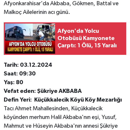
Afyonkarahisar'da Akbaba, Gökmen, Battal ve
Malkoç Ailelerinin acı günü.
Afyon'da Yolcu
Otobüsü Kamyonete
Çarptı: 1 Ölü, 15 Yaralı
Tarih: 03.12.2024
Saat: 09:30
Yaş: 80
Vefat eden: Şükriye AKBABA
Defin Yeri: Küçükkalecik Köyü Köy Mezarlığı
Tacı Ahmet Mahallesinden, Küçükkalecik
köyünden merhum Halil Akbaba'nın eşi, Yusuf,
Mahmut ve Hüseyin Akbaba'nın annesi Şükriye