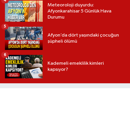
4
Meteoroloji duyurdu:
Afyonkarahisar 5 Günlük Hava
Durumu
5
Afyon’da dört yaşındaki çocuğun
şüpheli ölümü
6
Kademeli emeklilik kimleri
kapsıyor?