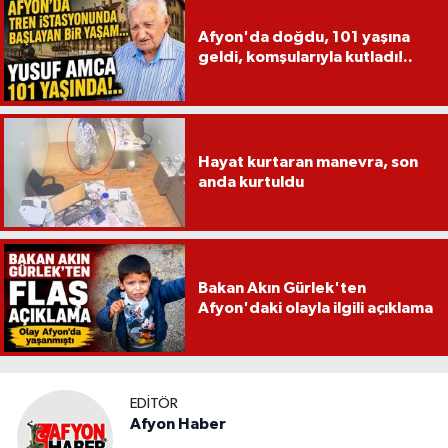
Afyon'da doğdu, 101 yaşına
geldi, komşularıyla kutladı!..
Hayat kurtaran manevra, son
anda kurtuldu
Bakan Akın Gürlek'ten
Afyon'daki olayla ilgili açıklama
EDITÖR
Afyon Haber