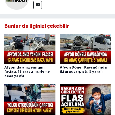
Bunlar da ilginizi çekebilir
Afyon’da anız yangını
Afyon Döneli Kavşağı’nda
faciası: 13 araç zincirleme
iki araç çarpıştı: 5 yaralı
kaza yaptı