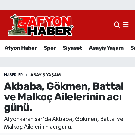
Afyon Haber
Siyaset
Afyon Haber
Spor
Siyaset
Asayiş Yaşam
S
Spor
Asayiş Yaşam
HABERLER
ASAYIŞ YAŞAM
Akbaba, Gökmen, Battal
Sağlık
ve Malkoç Ailelerinin acı
Eğitim
günü.
Sivil Toplum
Afyonkarahisar'da Akbaba, Gökmen, Battal ve
Malkoç Ailelerinin acı günü.
Ekonomi