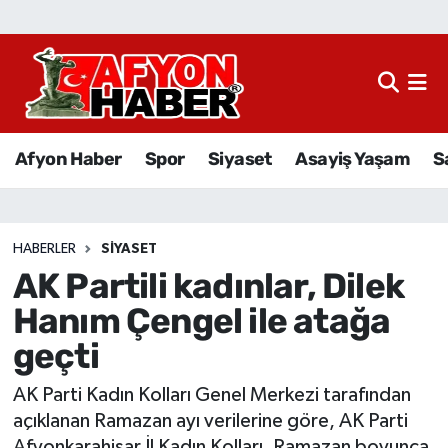
Afyon Haber
Siyaset
Afyon Haber
Spor
Siyaset
Asayiş Yaşam
S
Spor
Asayiş Yaşam
HABERLER
SIYASET
AK Partili kadınlar, Dilek
Sağlık
Hanım Çengel ile atağa
Eğitim
geçti
Sivil Toplum
AK Parti Kadın Kolları Genel Merkezi tarafından
açıklanan Ramazan ayı verilerine göre, AK Parti
Ekonomi
Afyonkarahisar İl Kadın Kolları, Ramazan boyunca