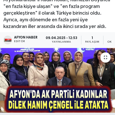
"en fazla kişiye ulaşan" ve "en fazla program
Magazin
gerçekleştiren" il olarak Türkiye birincisi oldu.
Ayrıca, aynı dönemde en fazla yeni üye
Etkinlikler
kazandıran iller arasında da ikinci sırada yer aldı.
AFYON HABER
09.04.2025 - 12:53
1
EDITÖR
YAYINLANMA
PAYLAŞIM
OKUN