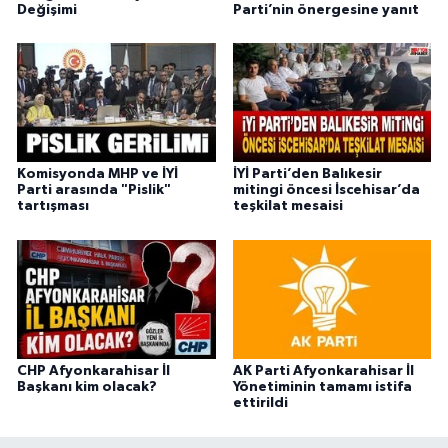
Değişimi
Parti’nin önergesine yanıt
Komisyonda MHP ve İYİ
İYİ Parti’den Balıkesir
Parti arasında "Pislik"
mitingi öncesi İscehisar’da
tartışması
teşkilat mesaisi
CHP Afyonkarahisar İl
AK Parti Afyonkarahisar İl
Başkanı kim olacak?
Yönetiminin tamamı istifa
ettirildi