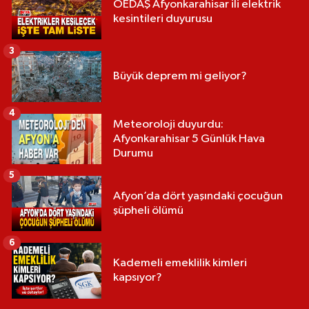
OEDAŞ Afyonkarahisar ili elektrik
kesintileri duyurusu
3
Büyük deprem mi geliyor?
4
Meteoroloji duyurdu:
Afyonkarahisar 5 Günlük Hava
Durumu
5
Afyon’da dört yaşındaki çocuğun
şüpheli ölümü
6
Kademeli emeklilik kimleri
kapsıyor?