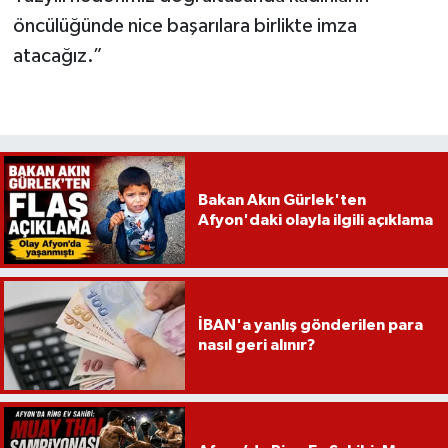
öncülüğünde nice başarılara birlikte imza
atacağız.”
Bakan Akın Gürlek'ten
Afyon'daki olayla ilgili açıklama
İBAN'a yanlış gönderilen para
nasıl geri alınır?