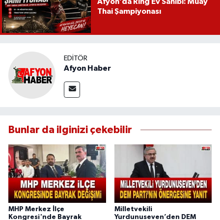
Afyon’da Ring Ev Sahibi: Muay
Thai Şampiyonası
EDITÖR
Afyon Haber
Bunlar da ilginizi çekebilir
MHP Merkez İlçe
Milletvekili
Kongresi'nde Bayrak
Yurdunuseven’den DEM