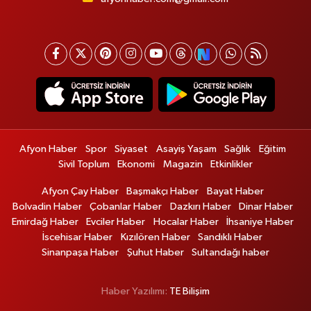
Afyon Haber
Spor
Siyaset
Asayiş Yaşam
Sağlık
Eğitim
Sivil Toplum
Ekonomi
Magazin
Etkinlikler
Afyon Çay Haber
Başmakçı Haber
Bayat Haber
Bolvadin Haber
Çobanlar Haber
Dazkırı Haber
Dinar Haber
Emirdağ Haber
Evciler Haber
Hocalar Haber
İhsaniye Haber
İscehisar Haber
Kızılören Haber
Sandıklı Haber
Sinanpaşa Haber
Şuhut Haber
Sultandağı haber
Haber Yazılımı:
TE Bilişim