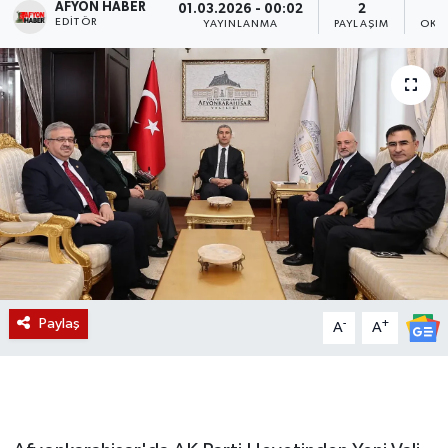
AFYON HABER
01.03.2026 - 00:02
2
EDITÖR
YAYINLANMA
PAYLAŞIM
OKU
Magazin
Etkinlikler
Paylaş
-
+
A
A