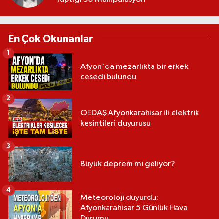
En Çok Okunanlar
1
Afyon'da mezarlıkta bir erkek
cesedi bulundu
2
OEDAŞ Afyonkarahisar ili elektrik
kesintileri duyurusu
3
Büyük deprem mi geliyor?
4
Meteoroloji duyurdu:
Afyonkarahisar 5 Günlük Hava
Durumu