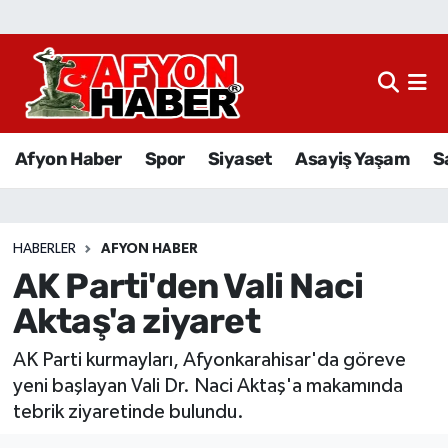
Afyon Haber
Siyaset
Afyon Haber
Spor
Siyaset
Asayiş Yaşam
S
Spor
Asayiş Yaşam
HABERLER
AFYON HABER
AK Parti'den Vali Naci
Sağlık
Aktaş'a ziyaret
Eğitim
AK Parti kurmayları, Afyonkarahisar'da göreve
Sivil Toplum
yeni başlayan Vali Dr. Naci Aktaş'a makamında
tebrik ziyaretinde bulundu.
Ekonomi