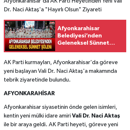
Afyonkarahisar'da AK Parti Heyetinden Yeni Vali
Dr. Naci Aktaş'a "Hayırlı Olsun" Ziyareti
Afyonkarahisar
Belediyesi’nden
Geleneksel Sünnet
Şöleni
AK Parti kurmayları, Afyonkarahisar'da göreve
yeni başlayan Vali Dr. Naci Aktaş'a makamında
tebrik ziyaretinde bulundu.
AFYONKARAHİSAR
Afyonkarahisar siyasetinin önde gelen isimleri,
kentin yeni mülki idare amiri
Vali Dr. Naci Aktaş
ile bir araya geldi. AK Parti heyeti, göreve yeni