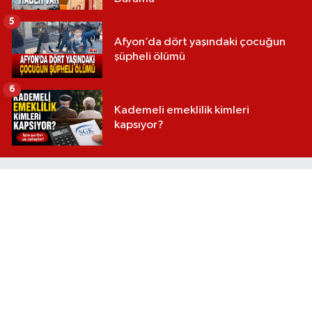
5
Afyon’da dört yaşındaki çocuğun
şüpheli ölümü
6
Kademeli emeklilik kimleri
kapsıyor?