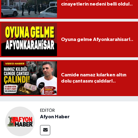
cinayetlerin nedeni belli oldu!..
Oyuna gelme Afyonkarahisar!..
Camide namaz kılarken altın
dolu çantasını çaldılar!..
EDITÖR
Afyon Haber