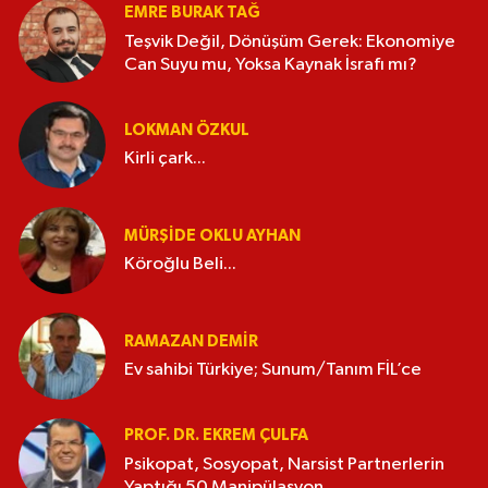
EMRE BURAK TAĞ
Teşvik Değil, Dönüşüm Gerek: Ekonomiye
Can Suyu mu, Yoksa Kaynak İsrafı mı?
LOKMAN ÖZKUL
Kirli çark...
MÜRŞIDE OKLU AYHAN
Köroğlu Beli...
RAMAZAN DEMİR
Ev sahibi Türkiye; Sunum/Tanım FİL’ce
PROF. DR. EKREM ÇULFA
Psikopat, Sosyopat, Narsist Partnerlerin
Yaptığı 50 Manipülasyon