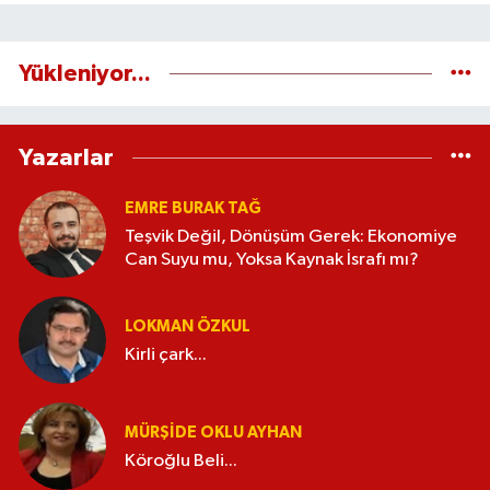
Yükleniyor...
Yazarlar
EMRE BURAK TAĞ
Teşvik Değil, Dönüşüm Gerek: Ekonomiye
Can Suyu mu, Yoksa Kaynak İsrafı mı?
LOKMAN ÖZKUL
Kirli çark...
MÜRŞIDE OKLU AYHAN
Köroğlu Beli...