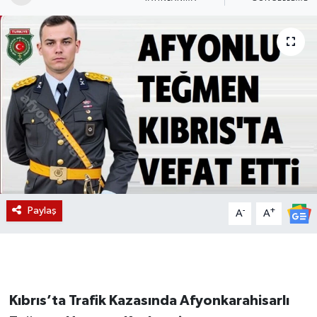
Magazin
Etkinlikler
Paylaş
-
+
A
A
Kıbrıs’ta Trafik Kazasında Afyonkarahisarlı