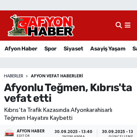
Afyon Haber
Siyaset
Afyon Haber
Spor
Siyaset
Asayiş Yaşam
S
Spor
Asayiş Yaşam
HABERLER
AFYON VEFAT HABERLERI
Afyonlu Teğmen, Kıbrıs'ta
Sağlık
vefat etti
Eğitim
Kıbrıs’ta Trafik Kazasında Afyonkarahisarlı
Sivil Toplum
Teğmen Hayatını Kaybetti
AFYON HABER
Ekonomi
30.09.2025 - 13:40
30.09.2025 - 13:
EDITÖR
YAYINLANMA
GÜNCELLEME