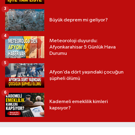
3
Büyük deprem mi geliyor?
4
Meteoroloji duyurdu:
Afyonkarahisar 5 Günlük Hava
Durumu
5
Afyon’da dört yaşındaki çocuğun
şüpheli ölümü
6
Kademeli emeklilik kimleri
kapsıyor?