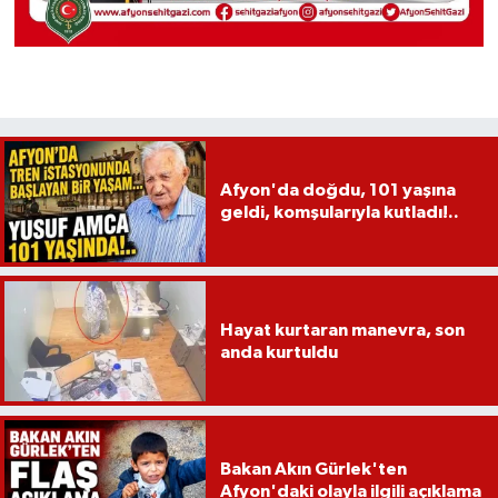
Afyon'da doğdu, 101 yaşına
geldi, komşularıyla kutladı!..
Hayat kurtaran manevra, son
anda kurtuldu
Bakan Akın Gürlek'ten
Afyon'daki olayla ilgili açıklama