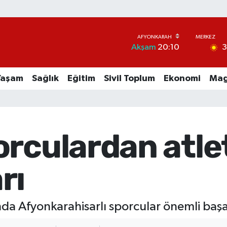
Akşam
20:10
Yaşam
Sağlık
Eğitim
Sivil Toplum
Ekonomi
Mag
orculardan atl
rı
a Afyonkarahisarlı sporcular önemli başarı