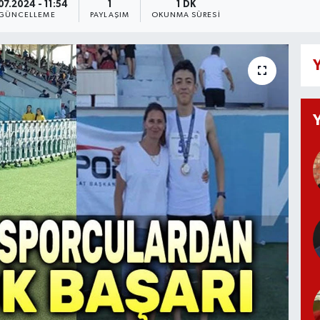
07.2024 - 11:54
1
1 DK
GÜNCELLEME
PAYLAŞIM
OKUNMA SÜRESI
Y