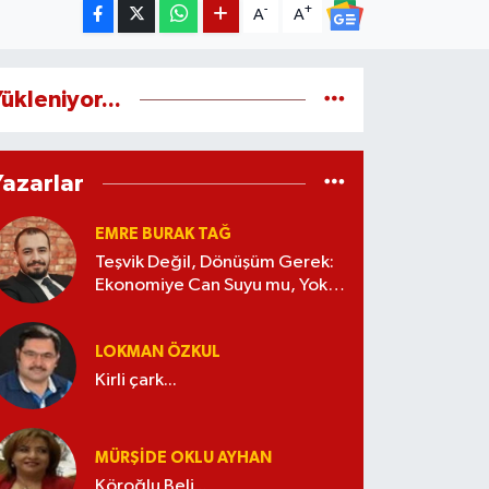
-
+
A
A
ükleniyor...
Yazarlar
EMRE BURAK TAĞ
Teşvik Değil, Dönüşüm Gerek:
Ekonomiye Can Suyu mu, Yoksa
Kaynak İsrafı mı?
LOKMAN ÖZKUL
Kirli çark...
MÜRŞIDE OKLU AYHAN
Köroğlu Beli...