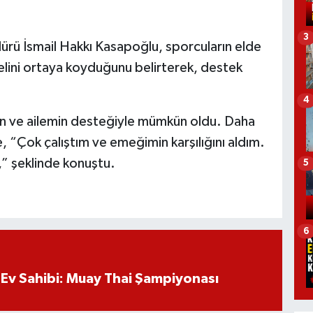
3
ürü İsmail Hakkı Kasapoğlu, sporcuların elde
yelini ortaya koyduğunu belirterek, destek
4
in ve ailemin desteğiyle mümkün oldu. Daha
, “Çok çalıştım ve emeğimin karşılığını aldım.
” şeklinde konuştu.
5
6
Ev Sahibi: Muay Thai Şampiyonası