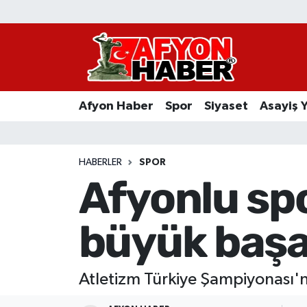
Afyon Haber
Siyaset
Afyon Haber
Spor
Siyaset
Asayiş 
Spor
Asayiş Yaşam
HABERLER
SPOR
Afyonlu sp
Sağlık
büyük başa
Eğitim
Sivil Toplum
Atletizm Türkiye Şampiyonası'nd
Ekonomi