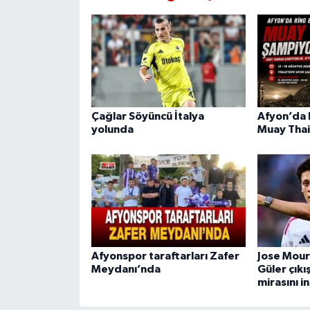
Çağlar Söyüncü İtalya
Afyon’da R
yolunda
Muay Thai
Afyonspor taraftarları Zafer
Jose Mour
Meydanı’nda
Güler çıkı
mirasını i