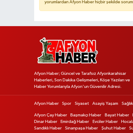
yorumlardan Afyon Haber hiçbir şekilde sorum
Afyon Haber; Güncel ve Tarafsız Afyonkarahisar
Haberleri, Son Dakika Gelişmeleri, Köşe Yazıları ve
Haber Yorumlarıyla Afyon'un Güvenilir Adresi.
Afyon Haber
Spor
Siyaset
Asayiş Yaşam
Sağlık
Afyon Çay Haber
Başmakçı Haber
Bayat Haber
Dinar Haber
Emirdağ Haber
Evciler Haber
Hocal
Sandıklı Haber
Sinanpaşa Haber
Şuhut Haber
S