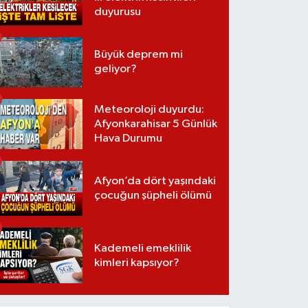
duyurusu
Büyük deprem mi
geliyor?
Meteoroloji duyurdu:
Afyonkarahisar 5 Günlük
Hava Durumu
Afyon’da dört yaşındaki
çocuğun şüpheli ölümü
Kademeli emeklilik
kimleri kapsıyor?