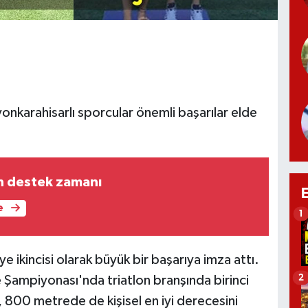
nkarahisarlı sporcular önemli başarılar elde
n destek zamanı
e
1
 ikincisi olarak büyük bir başarıya imza attı.
2
 Şampiyonası'nda triatlon branşında birinci
 800 metrede de kişisel en iyi derecesini