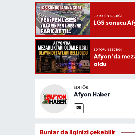
EDITÖRÜN SEÇTIĞI
LGS sonucu Afy
EDITÖRÜN SEÇTIĞI
Afyon'da mezarl
oldu
EDITÖR
Afyon Haber
Bunlar da ilginizi çekebilir