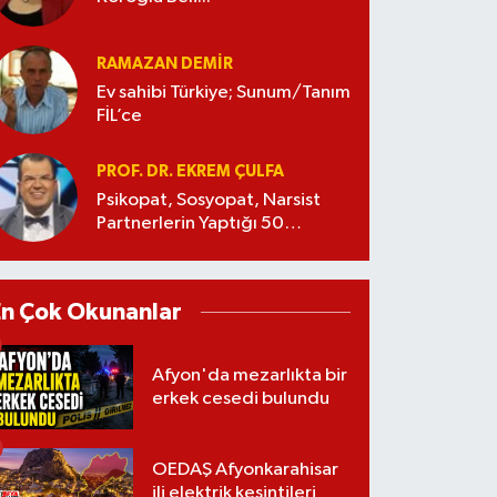
RAMAZAN DEMİR
Ev sahibi Türkiye; Sunum/Tanım
FİL’ce
PROF. DR. EKREM ÇULFA
Psikopat, Sosyopat, Narsist
Partnerlerin Yaptığı 50
Manipülasyon
En Çok Okunanlar
Afyon'da mezarlıkta bir
erkek cesedi bulundu
OEDAŞ Afyonkarahisar
ili elektrik kesintileri