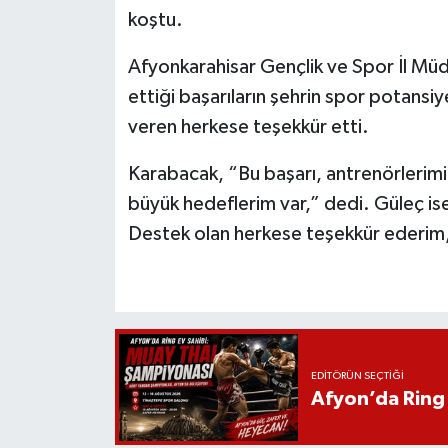
koştu.
Afyonkarahisar Gençlik ve Spor İl Müd
ettiği başarıların şehrin spor potansi
veren herkese teşekkür etti.
Karabacak, “Bu başarı, antrenörlerim
büyük hedeflerim var,” dedi. Güleç ise
Destek olan herkese teşekkür ederim,
EDITÖRÜN SEÇTIĞI
Afyon’da Ring 