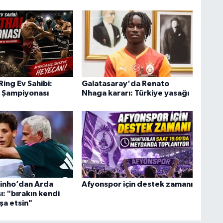
ing Ev Sahibi:
Galatasaray'da Renato
 Şampiyonası
Nhaga kararı: Türkiye yasağı
inho’dan Arda
Afyonspor için destek zamanı
şı: "bırakın kendi
nşa etsin"