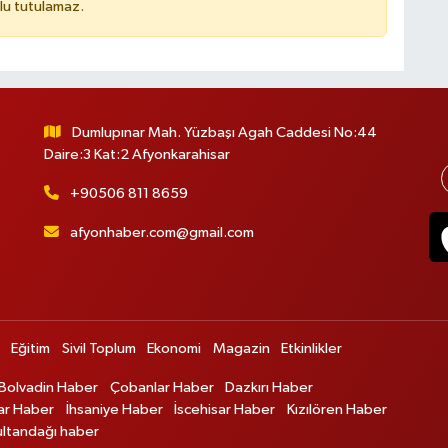
lu tutulamaz.
Dumlupınar Mah. Yüzbaşı Agah Caddesi No:44
Daire:3 Kat:2 Afyonkarahisar
+90506 811 8659
afyonhaber.com@gmail.com
Eğitim
Sivil Toplum
Ekonomi
Magazin
Etkinlikler
Bolvadin Haber
Çobanlar Haber
Dazkırı Haber
ar Haber
İhsaniye Haber
İscehisar Haber
Kızılören Haber
ultandağı haber