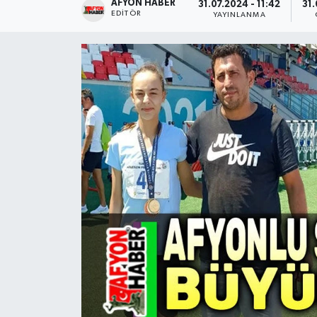
AFYON HABER
31.07.2024 - 11:42
31.
EDITÖR
YAYINLANMA
Magazin
Etkinlikler