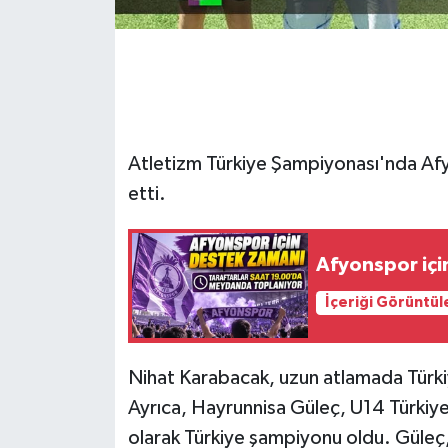
Atletizm Türkiye Şampiyonası'nda Afyo
etti.
Afyonspor içi
İçeriği Görüntül
Nihat Karabacak, uzun atlamada Türkiye
Ayrıca, Hayrunnisa Güleç, U14 Türkiye
olarak Türkiye şampiyonu oldu. Güleç,