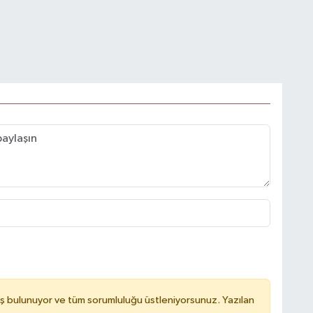
ş bulunuyor ve tüm sorumluluğu üstleniyorsunuz. Yazılan