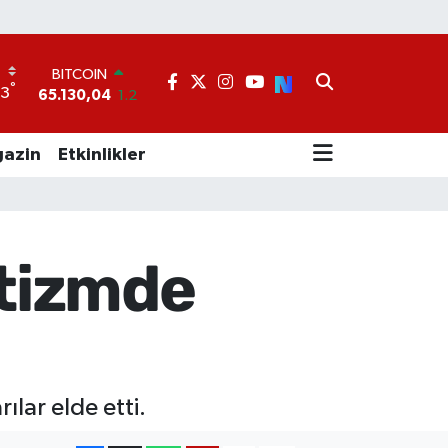
BITCOIN
65.130,04
1.2
°
DOLAR
33
47,7106
0.17
EURO
55,1652
0.27
azin
Etkinlikler
STERLİN
64,4046
0.35
GRAM ALTIN
6618.49
2.12
BİST100
etizmde
13.773
-19
lar elde etti.