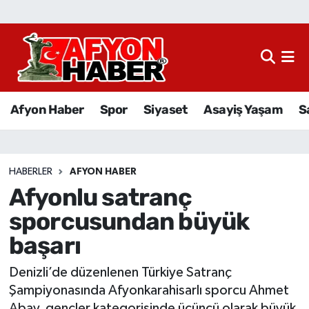
Afyon Haber
Siyaset
Afyon Haber
Spor
Siyaset
Asayiş Yaşam
S
Spor
Asayiş Yaşam
HABERLER
AFYON HABER
Afyonlu satranç
Sağlık
sporcusundan büyük
Eğitim
başarı
Sivil Toplum
Denizli’de düzenlenen Türkiye Satranç
Şampiyonasında Afyonkarahisarlı sporcu Ahmet
Ekonomi
Abay, gençler kategorisinde üçüncü olarak büyük