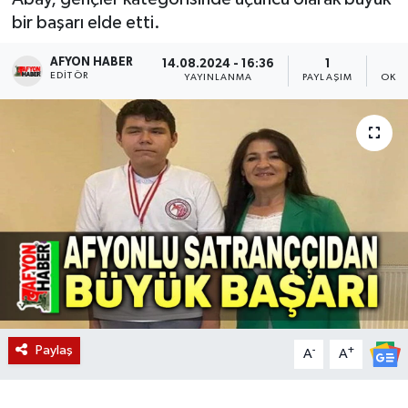
bir başarı elde etti.
Magazin
AFYON HABER
14.08.2024 - 16:36
1
EDITÖR
Etkinlikler
YAYINLANMA
PAYLAŞIM
OKUN
Paylaş
-
+
A
A