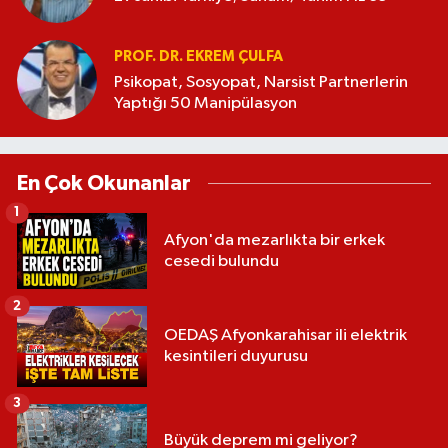
PROF. DR. EKREM ÇULFA
Psikopat, Sosyopat, Narsist Partnerlerin
Yaptığı 50 Manipülasyon
En Çok Okunanlar
1
Afyon'da mezarlıkta bir erkek
cesedi bulundu
2
OEDAŞ Afyonkarahisar ili elektrik
kesintileri duyurusu
3
Büyük deprem mi geliyor?