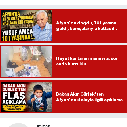
Afyon'da doğdu, 101 yaşına
geldi, komşularıyla kutladı!..
Hayat kurtaran manevra, son
anda kurtuldu
Bakan Akın Gürlek'ten
Afyon'daki olayla ilgili açıklama
EDITÖR