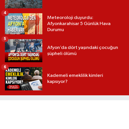
4
Meteoroloji duyurdu:
Afyonkarahisar 5 Günlük Hava
Durumu
5
Afyon’da dört yaşındaki çocuğun
şüpheli ölümü
6
Kademeli emeklilik kimleri
kapsıyor?