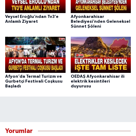
Veysel Eroğlu’ndan Tv3’e
Afyonkarahisar
Anlamlı Ziyaret
Belediyesi’nden Geleneksel
Sünnet Şöleni
Afyon’da Termal Turizm ve
OEDAŞ Afyonkarahisar ili
Gurbetçi Festivali Coşkusu
elektrik kesintileri
Başladı
duyurusu
Yorumlar