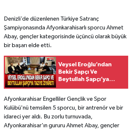
Denizli’de düzenlenen Türkiye Satranç
Şampiyonasında Afyonkarahisarlı sporcu Ahmet
Abay, gençler kategorisinde üçüncü olarak büyük
bir başarı elde etti.
Veysel Eroğlu’ndan
Bekir Şapçı Ve
Beytullah Şapçı’ya
Taziye Ziyareti
Afyonkarahisar Engelliler Gençlik ve Spor
Kulübü'nü temsilen 5 sporcu, bir antrenör ve bir
idareci yer aldı. Bu zorlu turnuvada,
Afyonkarahisar'ın gururu Ahmet Abay, gençler