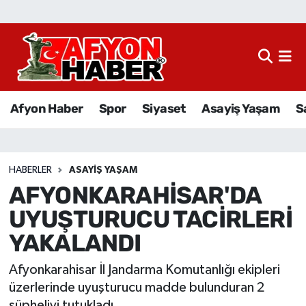
Afyon Haber
Siyaset
Afyon Haber
Spor
Siyaset
Asayiş Yaşam
S
Spor
Asayiş Yaşam
HABERLER
ASAYIŞ YAŞAM
AFYONKARAHİSAR'DA
Sağlık
UYUŞTURUCU TACİRLERİ
Eğitim
YAKALANDI
Sivil Toplum
Afyonkarahisar İl Jandarma Komutanlığı ekipleri
üzerlerinde uyuşturucu madde bulunduran 2
Ekonomi
şüpheliyi tutukladı.