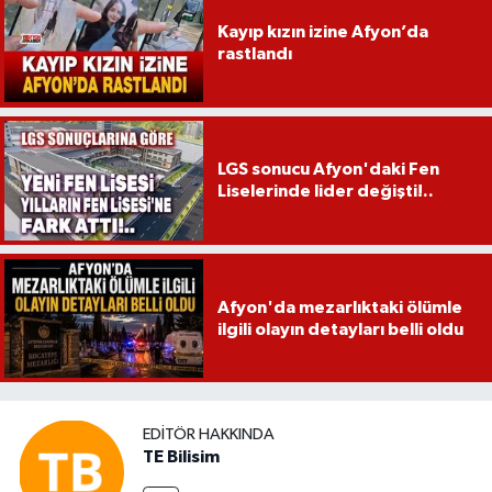
Kayıp kızın izine Afyon’da
rastlandı
LGS sonucu Afyon'daki Fen
Liselerinde lider değişti!..
Afyon'da mezarlıktaki ölümle
ilgili olayın detayları belli oldu
EDITÖR HAKKINDA
TE Bilisim