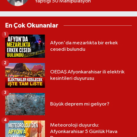
Yaptığı 50 Manipülasyon
En Çok Okunanlar
1
Afyon'da mezarlıkta bir erkek
cesedi bulundu
2
OEDAŞ Afyonkarahisar ili elektrik
kesintileri duyurusu
3
Büyük deprem mi geliyor?
4
Meteoroloji duyurdu:
Afyonkarahisar 5 Günlük Hava