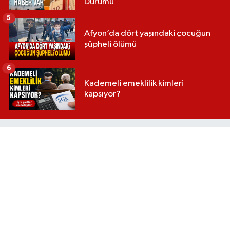
Durumu
5
Afyon’da dört yaşındaki çocuğun
şüpheli ölümü
6
Kademeli emeklilik kimleri
kapsıyor?