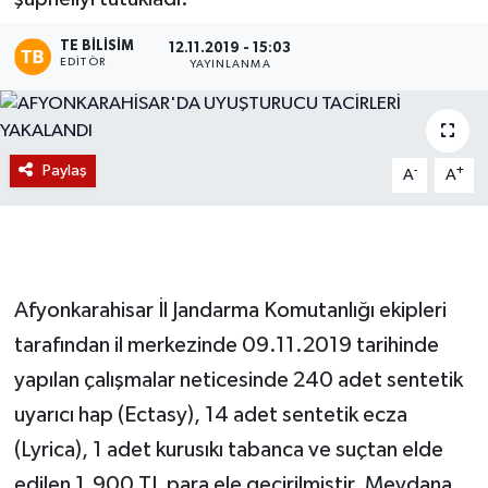
Magazin
TE BILISIM
12.11.2019 - 15:03
EDITÖR
YAYINLANMA
Etkinlikler
Paylaş
-
+
A
A
Afyonkarahisar İl Jandarma Komutanlığı ekipleri
tarafından il merkezinde 09.11.2019 tarihinde
yapılan çalışmalar neticesinde 240 adet sentetik
uyarıcı hap (Ectasy), 14 adet sentetik ecza
(Lyrica), 1 adet kurusıkı tabanca ve suçtan elde
edilen 1.900 TL para ele geçirilmiştir. Meydana