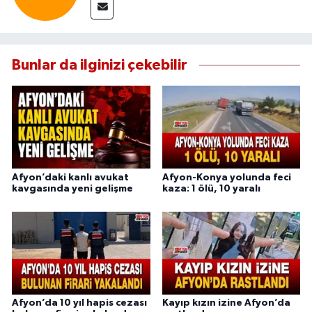
Bunlar da ilginizi çekebilir
Afyon’daki kanlı avukat
Afyon-Konya yolunda feci
kavgasında yeni gelişme
kaza: 1 ölü, 10 yaralı
Afyon’da 10 yıl hapis cezası
Kayıp kızın izine Afyon’da