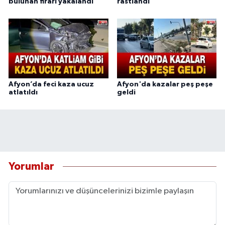
bulunan firari yakalandı
rastlandı
Afyon’da feci kaza ucuz
Afyon'da kazalar peş peşe
atlatıldı
geldi
Yorumlar