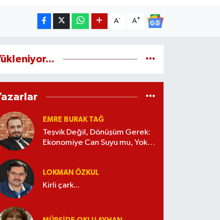
-
+
A
A
ükleniyor...
Yazarlar
EMRE BURAK TAĞ
Teşvik Değil, Dönüşüm Gerek:
Ekonomiye Can Suyu mu, Yoksa
Kaynak İsrafı mı?
LOKMAN ÖZKUL
Kirli çark...