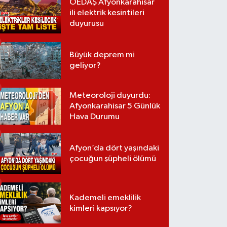
OEDAŞ Afyonkarahisar
ili elektrik kesintileri
duyurusu
Büyük deprem mi
geliyor?
Meteoroloji duyurdu:
Afyonkarahisar 5 Günlük
Hava Durumu
Afyon’da dört yaşındaki
çocuğun şüpheli ölümü
Kademeli emeklilik
kimleri kapsıyor?