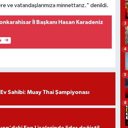
re ve vatandaşlarımıza minnettarız." denildi.
yonkarahisar İl Başkanı Hasan Karadeniz
3
e
4
5
Ev Sahibi: Muay Thai Şampiyonası
6
on'daki Fen Liselerinde lider değişti!..