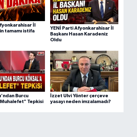
fyonkarahisar İl
YENİ Parti Afyonkarahisar İl
n tamamı istifa
Başkanı Hasan Karadeniz
Oldu
lu'ndan Burcu
İzzet Ulvi Yönter çerçeve
"Muhalefet" Tepkisi
yasayı neden imzalamadı?