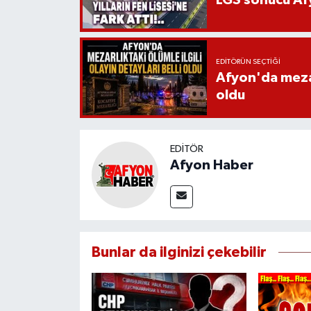
EDITÖRÜN SEÇTIĞI
Afyon'da mezarl
oldu
EDITÖR
Afyon Haber
Bunlar da ilginizi çekebilir