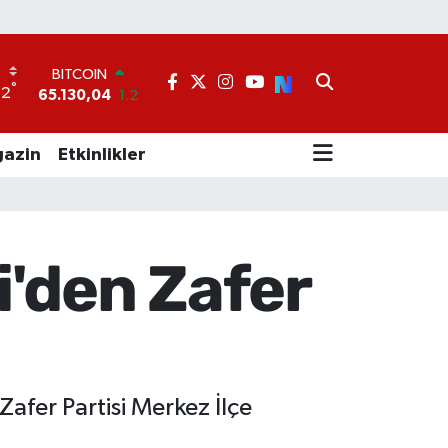
BITCOIN
65.130,04
1.2
°
22
DOLAR
47,7436
0.18
EURO
azin
Etkinlikler
55,2510
0.32
STERLİN
64,4811
0.38
GRAM ALTIN
6648.99
2.59
i'den Zafer
BİST100
13.773
-19
Zafer Partisi Merkez İlçe