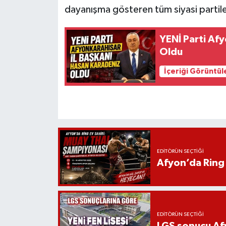
dayanışma gösteren tüm siyasi partile
YENİ Parti Af
Oldu
İçeriği Görüntül
EDITÖRÜN SEÇTIĞI
Afyon’da Ring 
EDITÖRÜN SEÇTIĞI
LGS sonucu Afy