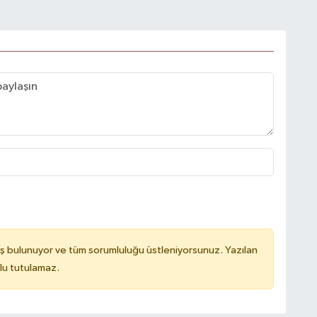
ş bulunuyor ve tüm sorumluluğu üstleniyorsunuz. Yazılan
lu tutulamaz.