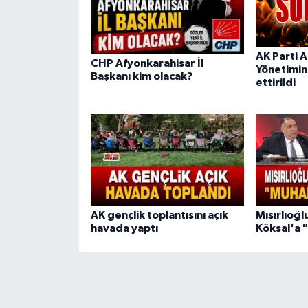
AK Parti A
CHP Afyonkarahisar İl
Yönetimini
Başkanı kim olacak?
ettirildi
AK gençlik toplantısını açık
Mısırlıoğ
havada yaptı
Köksal'a 