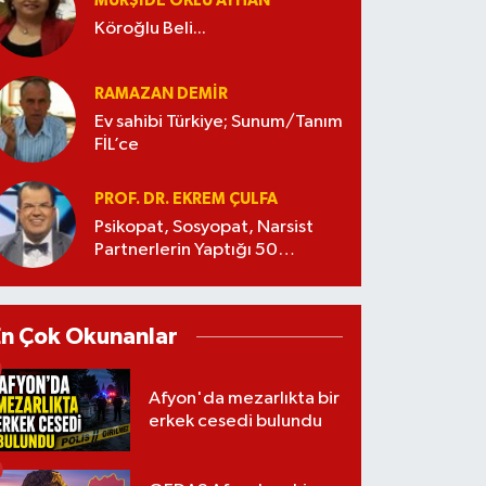
MÜRŞIDE OKLU AYHAN
Köroğlu Beli...
RAMAZAN DEMİR
Ev sahibi Türkiye; Sunum/Tanım
FİL’ce
PROF. DR. EKREM ÇULFA
Psikopat, Sosyopat, Narsist
Partnerlerin Yaptığı 50
Manipülasyon
En Çok Okunanlar
Afyon'da mezarlıkta bir
erkek cesedi bulundu