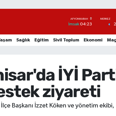
İmsak
04:23
Yaşam
Sağlık
Eğitim
Sivil Toplum
Ekonomi
Mag
sar'da İYİ Part
estek ziyareti
İlçe Başkanı İzzet Köken ve yönetim ekibi, 