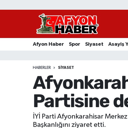
Afyon Haber
Siyaset
Afyon Haber
Spor
Siyaset
Asayiş 
Spor
Asayiş Yaşam
HABERLER
SIYASET
Afyonkarahi
Sağlık
Partisine d
Eğitim
Sivil Toplum
İYİ Parti Afyonkarahisar Merkez 
Ekonomi
Başkanlığını ziyaret etti.