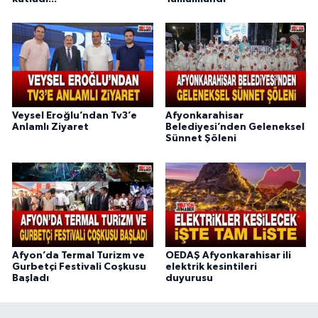
Veysel Eroğlu’ndan Tv3’e
Afyonkarahisar
Anlamlı Ziyaret
Belediyesi’nden Geleneksel
Sünnet Şöleni
Afyon’da Termal Turizm ve
OEDAŞ Afyonkarahisar ili
Gurbetçi Festivali Coşkusu
elektrik kesintileri
Başladı
duyurusu