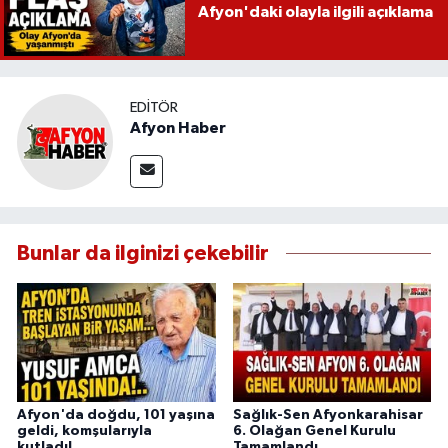
Afyon'daki olayla ilgili açıklama
EDITÖR
Afyon Haber
Bunlar da ilginizi çekebilir
Afyon'da doğdu, 101 yaşına
Sağlık-Sen Afyonkarahisar
geldi, komşularıyla
6. Olağan Genel Kurulu
kutladı!..
Tamamlandı