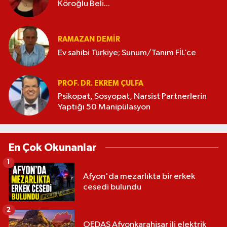
Köroğlu Beli...
RAMAZAN DEMİR
Ev sahibi Türkiye; Sunum/Tanım FİL’ce
PROF. DR. EKREM ÇULFA
Psikopat, Sosyopat, Narsist Partnerlerin
Yaptığı 50 Manipülasyon
En Çok Okunanlar
1
Afyon'da mezarlıkta bir erkek
cesedi bulundu
2
OEDAŞ Afyonkarahisar ili elektrik