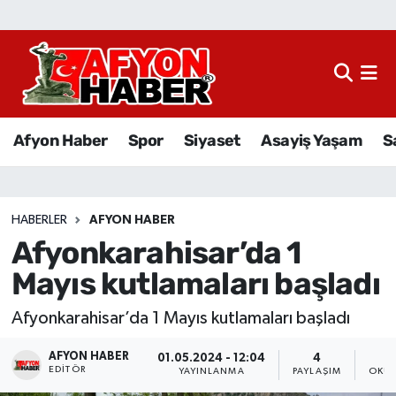
Afyon Haber
Siyaset
Afyon Haber
Spor
Siyaset
Asayiş Yaşam
S
Spor
Asayiş Yaşam
HABERLER
AFYON HABER
Afyonkarahisar’da 1
Sağlık
Mayıs kutlamaları başladı
Eğitim
Afyonkarahisar’da 1 Mayıs kutlamaları başladı
Sivil Toplum
AFYON HABER
01.05.2024 - 12:04
4
EDITÖR
YAYINLANMA
PAYLAŞIM
OKUN
Ekonomi