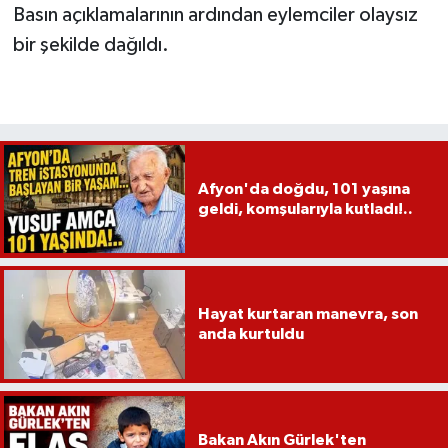
Basın açıklamalarının ardından eylemciler olaysız
bir şekilde dağıldı.
Afyon'da doğdu, 101 yaşına
geldi, komşularıyla kutladı!..
Hayat kurtaran manevra, son
anda kurtuldu
Bakan Akın Gürlek'ten