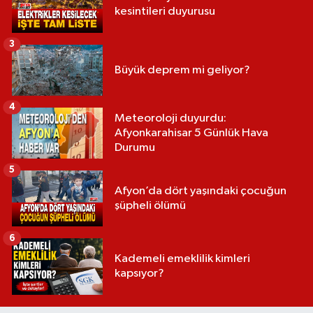
kesintileri duyurusu
3
Büyük deprem mi geliyor?
4
Meteoroloji duyurdu:
Afyonkarahisar 5 Günlük Hava
Durumu
5
Afyon’da dört yaşındaki çocuğun
şüpheli ölümü
6
Kademeli emeklilik kimleri
kapsıyor?