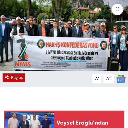
Magazin
Etkinlikler
Paylaş
-
+
A
A
Veysel Eroğlu’ndan