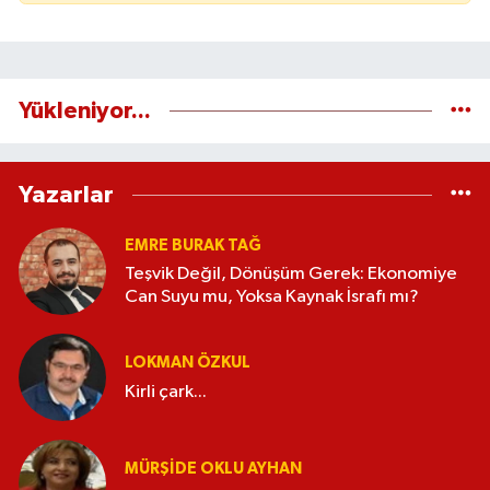
Yükleniyor...
Yazarlar
EMRE BURAK TAĞ
Teşvik Değil, Dönüşüm Gerek: Ekonomiye
Can Suyu mu, Yoksa Kaynak İsrafı mı?
LOKMAN ÖZKUL
Kirli çark...
MÜRŞIDE OKLU AYHAN