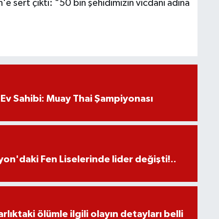
'e sert çıktı: "50 bin şehidimizin vicdanı adına
Ev Sahibi: Muay Thai Şampiyonası
on'daki Fen Liselerinde lider değişti!..
ıktaki ölümle ilgili olayın detayları belli