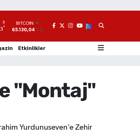
BITCOIN
65.130,04
1.2
DOLAR
°
33
47,7106
0.17
EURO
55,1652
0.27
azin
Etkinlikler
STERLİN
64,4046
0.35
GRAM ALTIN
6618.49
2.12
BİST100
e "Montaj"
13.773
-19
brahim Yurdunuseven’e Zehir