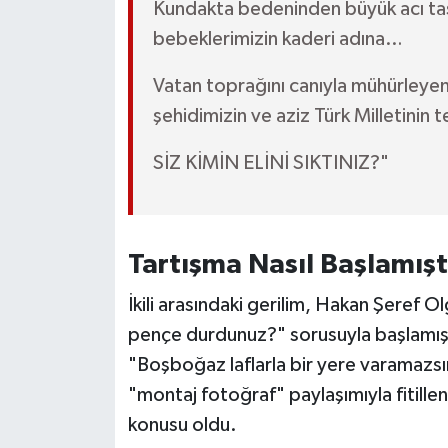
Kundakta bedeninden büyük acı ta
bebeklerimizin kaderi adına…
Vatan toprağını canıyla mühürleyen,
şehidimizin ve aziz Türk Milletinin
SİZ KİMİN ELİNİ SIKTINIZ?"
Tartışma Nasıl Başlamışt
İkili arasındaki gerilim, Hakan Şeref O
pençe durdunuz?" sorusuyla başlamış,
"Boşboğaz laflarla bir yere varamazsın
"montaj fotoğraf" paylaşımıyla fitill
konusu oldu.