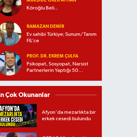
MÜRŞIDE OKLU AYHAN
Köroğlu Beli...
RAMAZAN DEMİR
Ev sahibi Türkiye; Sunum/Tanım
FİL’ce
PROF. DR. EKREM ÇULFA
Psikopat, Sosyopat, Narsist
Partnerlerin Yaptığı 50
Manipülasyon
En Çok Okunanlar
Afyon'da mezarlıkta bir
erkek cesedi bulundu