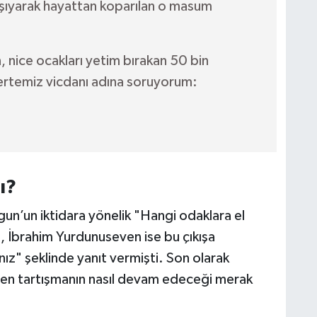
şıyarak hayattan koparılan o masum
 nice ocakları yetim bırakan 50 bin
 tertemiz vicdanı adına soruyorum:
ı?
lgun’un iktidara yönelik "Hangi odaklara el
 İbrahim Yurdunuseven ise bu çıkışa
ız" şeklinde yanıt vermişti. Son olarak
enen tartışmanın nasıl devam edeceği merak