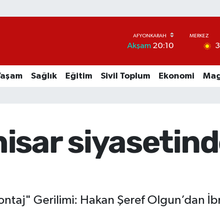
Akşam
20:10
Yaşam
Sağlık
Eğitim
Sivil Toplum
Ekonomi
Mag
isar siyasetind
ontaj" Gerilimi: Hakan Şeref Olgun’dan İ