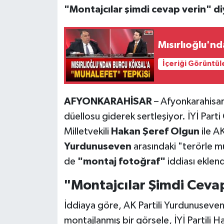
"Montajcılar şimdi cevap verin" diy
Mısırlıoğlu'n
İçeriği Görüntül
AFYONKARAHİSAR
– Afyonkarahisar 
düellosu giderek sertleşiyor. İYİ Part
Milletvekili
Hakan Şeref Olgun
ile AK
Yurdunuseven
arasındaki "terörle m
de
"montaj fotoğraf"
iddiası eklend
"Montajcılar Şimdi Ceva
İddiaya göre, AK Partili Yurdunuseven
montajlanmış bir görsele, İYİ Partili