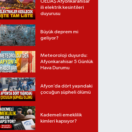
OEDAŞ Afyonkarahisar
ili elektrik kesintileri
duyurusu
Büyük deprem mi
geliyor?
Meteoroloji duyurdu:
Afyonkarahisar 5 Günlük
Hava Durumu
Afyon’da dört yaşındaki
çocuğun şüpheli ölümü
Kademeli emeklilik
kimleri kapsıyor?