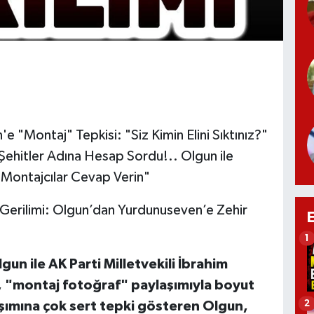
"Montaj" Tepkisi: "Siz Kimin Elini Sıktınız?"
Şehitler Adına Hesap Sordu!.. Olgun ile
Montajcılar Cevap Verin"
Gerilimi: Olgun’dan Yurdunuseven’e Zehir
1
lgun ile AK Parti Milletvekili İbrahim
 "montaj fotoğraf" paylaşımıyla boyut
2
şımına çok sert tepki gösteren Olgun,