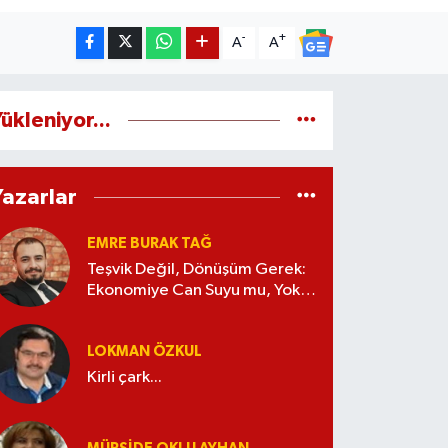
-
+
A
A
ükleniyor...
Yazarlar
EMRE BURAK TAĞ
Teşvik Değil, Dönüşüm Gerek:
Ekonomiye Can Suyu mu, Yoksa
Kaynak İsrafı mı?
LOKMAN ÖZKUL
Kirli çark...