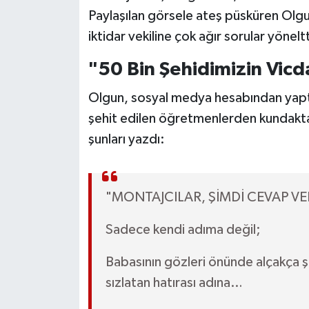
Paylaşılan görsele ateş püsküren Olgun
iktidar vekiline çok ağır sorular yöneltt
"50 Bin Şehidimizin Vic
Olgun, sosyal medya hesabından yapt
şehit edilen öğretmenlerden kundakta
şunları yazdı:
"MONTAJCILAR, ŞİMDİ CEVAP V
Sadece kendi adıma değil;
Babasının gözleri önünde alçakça 
sızlatan hatırası adına…