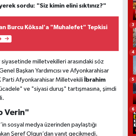
erek sordu: "Siz kimin elini sıktınız?"
3
dan Burcu Köksal'a "Muhalefet" Tepkisi
e
4
siyasetinde milletvekilleri arasındaki söz
i Genel Başkan Yardımcısı ve Afyonkarahisar
 Parti Afyonkarahisar Milletvekili
İbrahim
5
ücadele" ve "siyasi duruş" tartışmasına, şimdi
i.
6
p Verin"
’in sosyal medya üzerinden paylaştığı
 Hakan Şeref Olgun’dan yanıt gecikmedi.