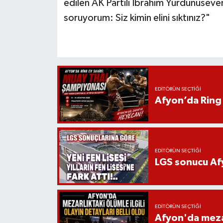
edilen AK Partili İbrahim Yurdunuseven
soruyorum: Siz kimin elini sıktınız?"
EDITÖRÜN SEÇTIĞI
Afyon’da Ring 
EDITÖRÜN SEÇTIĞI
LGS sonucu Afy
EDITÖRÜN SEÇTIĞI
Afyon'da mezarl