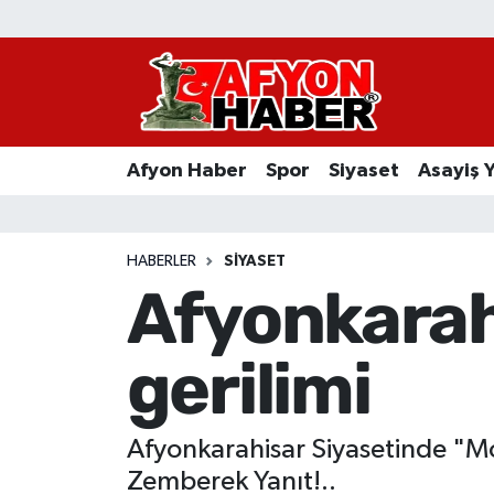
Afyon Haber
Siyaset
Afyon Haber
Spor
Siyaset
Asayiş 
Spor
Asayiş Yaşam
HABERLER
SIYASET
Afyonkarah
Sağlık
gerilimi
Eğitim
Sivil Toplum
Afyonkarahisar Siyasetinde "M
Ekonomi
Zemberek Yanıt!..