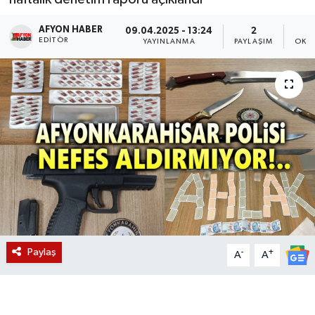
Magazin
AFYON HABER
09.04.2025 - 13:24
2
EDITÖR
YAYINLANMA
PAYLAŞIM
OKU
Etkinlikler
Paylaş
-
+
A
A