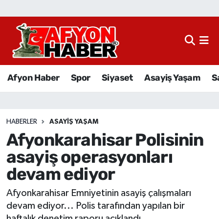
Afyon Haber
Siyaset
Afyon Haber
Spor
Siyaset
Asayiş Yaşam
S
Spor
Asayiş Yaşam
HABERLER
ASAYIŞ YAŞAM
Afyonkarahisar Polisinin
Sağlık
asayiş operasyonları
Eğitim
devam ediyor
Sivil Toplum
Afyonkarahisar Emniyetinin asayiş çalışmaları
devam ediyor... Polis tarafından yapılan bir
Ekonomi
haftalık denetim raporu açıklandı