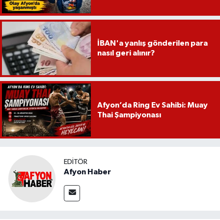
İBAN'a yanlış gönderilen para
nasıl geri alınır?
Afyon’da Ring Ev Sahibi: Muay
Thai Şampiyonası
EDITÖR
Afyon Haber