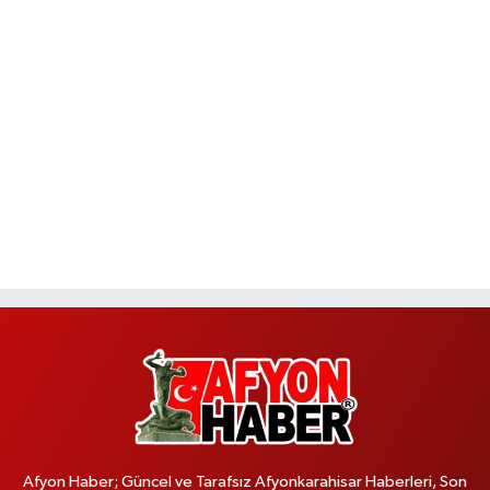
Afyon Haber; Güncel ve Tarafsız Afyonkarahisar Haberleri, Son