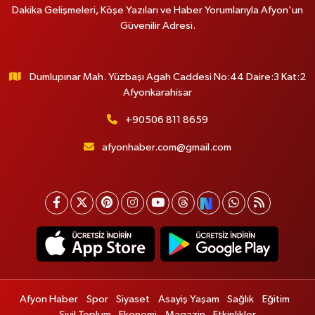
Dakika Gelişmeleri, Köşe Yazıları ve Haber Yorumlarıyla Afyon'un
Güvenilir Adresi.
Dumlupınar Mah. Yüzbaşı Agah Caddesi No:44 Daire:3 Kat:2
Afyonkarahisar
+90506 811 8659
afyonhaber.com@gmail.com
Afyon Haber
Spor
Siyaset
Asayiş Yaşam
Sağlık
Eğitim
Sivil Toplum
Ekonomi
Magazin
Etkinlikler