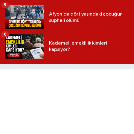
5
Afyon’da dört yaşındaki çocuğun
şüpheli ölümü
6
Kademeli emeklilik kimleri
kapsıyor?