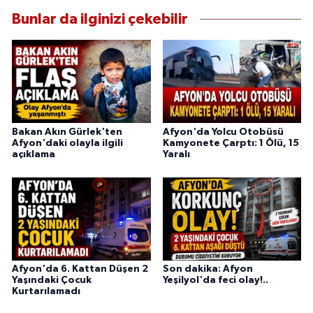
Bunlar da ilginizi çekebilir
Bakan Akın Gürlek'ten
Afyon'da Yolcu Otobüsü
Afyon'daki olayla ilgili
Kamyonete Çarptı: 1 Ölü, 15
açıklama
Yaralı
Afyon'da 6. Kattan Düşen 2
Son dakika: Afyon
Yaşındaki Çocuk
Yeşilyol'da feci olay!..
Kurtarılamadı