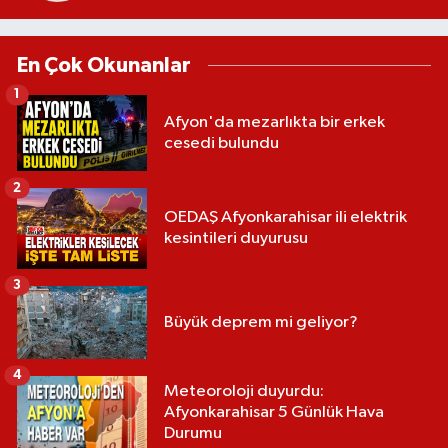
En Çok Okunanlar
1
Afyon'da mezarlıkta bir erkek
cesedi bulundu
2
OEDAŞ Afyonkarahisar ili elektrik
kesintileri duyurusu
3
Büyük deprem mi geliyor?
4
Meteoroloji duyurdu:
Afyonkarahisar 5 Günlük Hava
Durumu