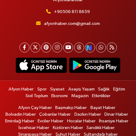
+90506 811 8659
afyonhaber.com@gmail.com
Afyon Haber
Spor
Siyaset
Asayiş Yaşam
Sağlık
Eğitim
Sivil Toplum
Ekonomi
Magazin
Etkinlikler
Afyon Çay Haber
Başmakçı Haber
Bayat Haber
Bolvadin Haber
Çobanlar Haber
Dazkırı Haber
Dinar Haber
Emirdağ Haber
Evciler Haber
Hocalar Haber
İhsaniye Haber
İscehisar Haber
Kızılören Haber
Sandıklı Haber
Sinanpaşa Haber
Şuhut Haber
Sultandağı haber