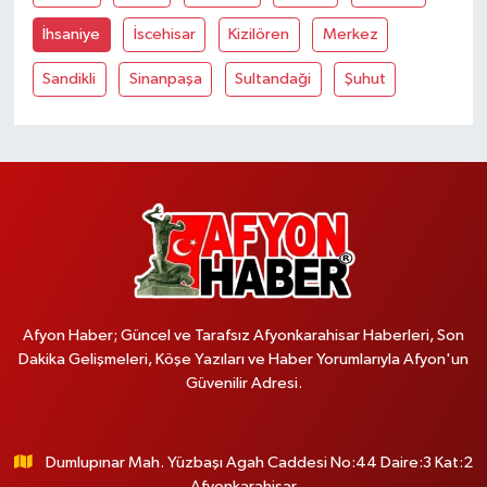
İhsaniye
İscehisar
Kizilören
Merkez
Sandikli
Sinanpaşa
Sultandaği
Şuhut
Afyon Haber; Güncel ve Tarafsız Afyonkarahisar Haberleri, Son
Dakika Gelişmeleri, Köşe Yazıları ve Haber Yorumlarıyla Afyon'un
Güvenilir Adresi.
Dumlupınar Mah. Yüzbaşı Agah Caddesi No:44 Daire:3 Kat:2
Afyonkarahisar