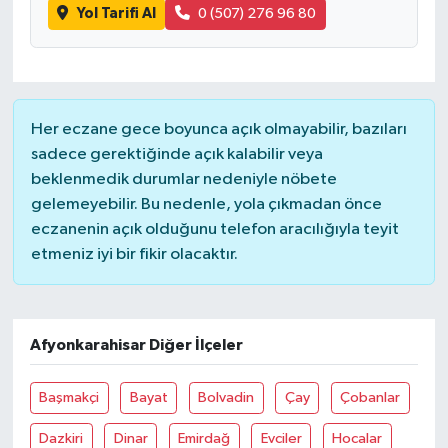
Yol Tarifi Al
0 (507) 276 96 80
Her eczane gece boyunca açık olmayabilir, bazıları
sadece gerektiğinde açık kalabilir veya
beklenmedik durumlar nedeniyle nöbete
gelemeyebilir. Bu nedenle, yola çıkmadan önce
eczanenin açık olduğunu telefon aracılığıyla teyit
etmeniz iyi bir fikir olacaktır.
Afyonkarahisar Diğer İlçeler
Başmakçi
Bayat
Bolvadin
Çay
Çobanlar
Dazkiri
Dinar
Emirdağ
Evciler
Hocalar