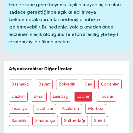
Her eczane gece boyunca açık olmayabilir, bazıları
sadece gerektiğinde açık kalabilir veya
beklenmedik durumlar nedeniyle nöbete
gelemeyebilir. Bu nedenle, yola çıkmadan önce
eczanenin açık olduğunu telefon aracılığıyla teyit
etmeniz iyi bir fikir olacaktır.
Afyonkarahisar Diğer İlçeler
Başmakçi
Bayat
Bolvadin
Çay
Çobanlar
Dazkiri
Dinar
Emirdağ
Evciler
Hocalar
İhsaniye
İscehisar
Kizilören
Merkez
Sandikli
Sinanpaşa
Sultandaği
Şuhut