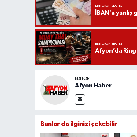
EDITÖRÜN SEÇTIĞI
İBAN'a yanlış g
EDITÖRÜN SEÇTIĞI
Afyon’da Ring 
EDITÖR
Afyon Haber
Bunlar da ilginizi çekebilir