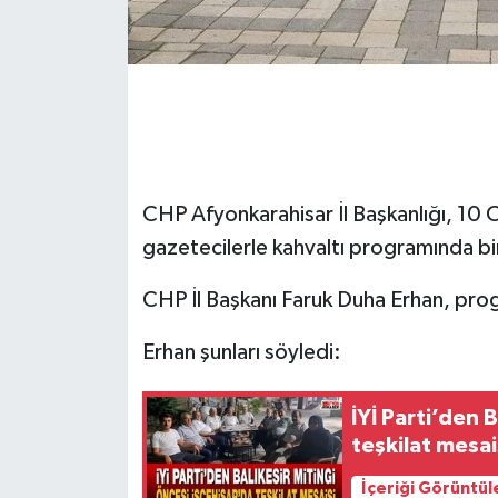
CHP Afyonkarahisar İl Başkanlığı, 10
gazetecilerle kahvaltı programında bir
CHP İl Başkanı Faruk Duha Erhan, pro
Erhan şunları söyledi:
İYİ Parti’den 
teşkilat mesai
İçeriği Görüntül