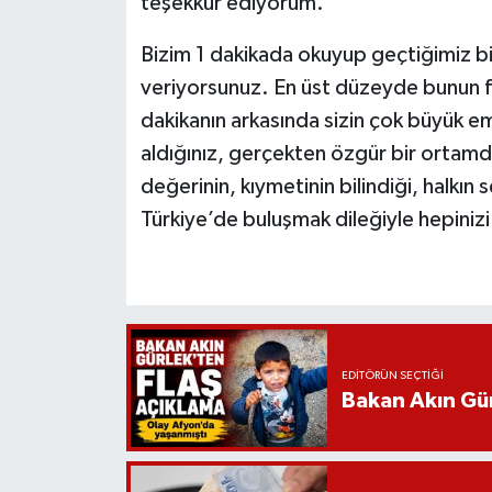
teşekkür ediyorum.
Bizim 1 dakikada okuyup geçtiğimiz b
veriyorsunuz. En üst düzeyde bunun fa
dakikanın arkasında sizin çok büyük eme
aldığınız, gerçekten özgür bir ortamd
değerinin, kıymetinin bilindiği, halkın 
Türkiye’de buluşmak dileğiyle hepiniz
EDITÖRÜN SEÇTIĞI
Bakan Akın Gür