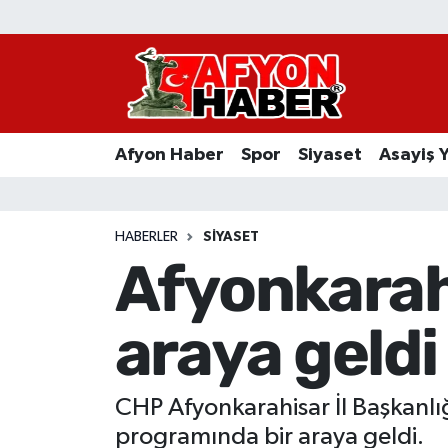
Afyon Haber
Siyaset
Afyon Haber
Spor
Siyaset
Asayiş 
Spor
Asayiş Yaşam
HABERLER
SIYASET
Afyonkarahi
Sağlık
araya geldi
Eğitim
Sivil Toplum
CHP Afyonkarahisar İl Başkanlı
Ekonomi
programında bir araya geldi.