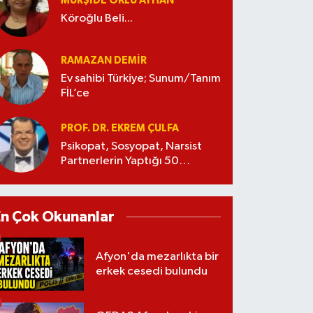
MÜRŞIDE OKLU AYHAN
Köroğlu Beli...
RAMAZAN DEMİR
Ev sahibi Türkiye; Sunum/Tanım
FİL’ce
PROF. DR. EKREM ÇULFA
Psikopat, Sosyopat, Narsist
Partnerlerin Yaptığı 50
Manipülasyon
En Çok Okunanlar
Afyon'da mezarlıkta bir
erkek cesedi bulundu