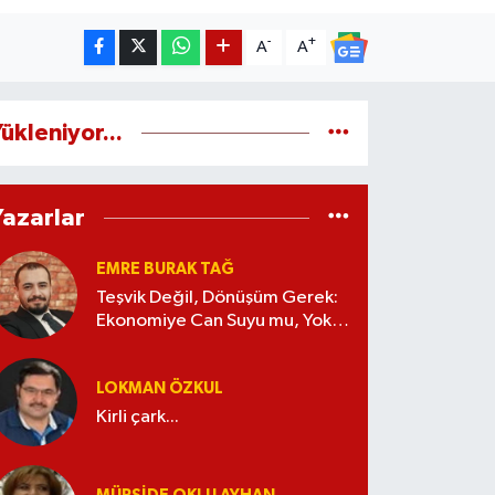
-
+
A
A
ükleniyor...
Yazarlar
EMRE BURAK TAĞ
Teşvik Değil, Dönüşüm Gerek:
Ekonomiye Can Suyu mu, Yoksa
Kaynak İsrafı mı?
LOKMAN ÖZKUL
Kirli çark...