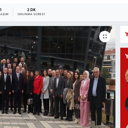
1
2 DK
LAŞIM
OKUNMA SÜRESI
Y