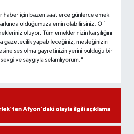
ir haber için bazen saatlerce günlerce emek
rkında olduğumuza emin olabilirsiniz. O 1
kleriniz oluyor. Tüm emeklerinizin karşılığını
a gazetecilik yapabileceğiniz, mesleğinizin
sesine ses olma gayretinizin yerini bulduğu bir
i sevgi ve saygıyla selamlıyorum."
lek'ten Afyon'daki olayla ilgili açıklama