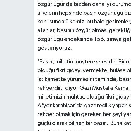
özgürlüğünde bizden daha iyi durumd
ülkelerin hepsinde basın özgürlüğü b
konusunda ülkemizi bu hale getirenler
atanlar, basının özgür olması gerektiğ
özgürlüğü endeksinde 158. sıraya get
gösteriyoruz.
‘Basın, milletin müşterek sesidir. Bir m
olduğu fikrî gıdayı vermekte, hulâsa b
istikamette yürümesini teminde, basın 
rehberdir.’ diyor Gazi Mustafa Kemal 
milletimizin muhtaç olduğu fikri gıdayı
Afyonkarahisar’da gazetecilik yapan si
rehber olmak için gereken her şeyi ya
güçlü olarak bilinen bir basın. Buna k