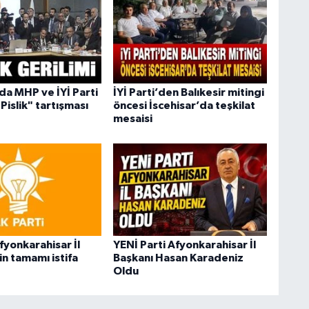
a MHP ve İYİ Parti
İYİ Parti’den Balıkesir mitingi
Pislik" tartışması
öncesi İscehisar’da teşkilat
mesaisi
fyonkarahisar İl
YENİ Parti Afyonkarahisar İl
n tamamı istifa
Başkanı Hasan Karadeniz
Oldu