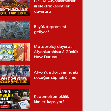
OEDAŞ Afyonkarahisar
ili elektrik kesintileri
duyurusu
Büyük deprem mi
geliyor?
Meteoroloji duyurdu:
Afyonkarahisar 5 Günlük
Hava Durumu
Afyon’da dört yaşındaki
çocuğun şüpheli ölümü
Kademeli emeklilik
kimleri kapsıyor?