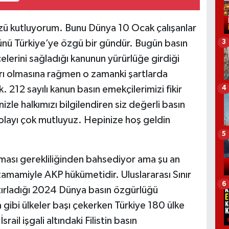
zü kutluyorum. Bunu Dünya 10 Ocak çalışanlar
nü Türkiye’ye özgü bir gündür. Bugün basın
3
elerini sağladığı kanunun yürürlüğe girdiği
arı olmasına rağmen o zamanki şartlarda
. 212 sayılı kanun basın emekçilerimizi fikir
4
inizle halkımızı bilgilendiren siz değerli basın
olayı çok mutluyuz. Hepinize hoş geldin
5
ması gerekliliğinden bahsediyor ama şu an
 tamamiyle AKP hükümetidir. Uluslararası Sınır
6
ırladığı 2024 Dünya basın özgürlüğü
ibi ülkeler başı çekerken Türkiye 180 ülke
rail işgali altındaki Filistin basın