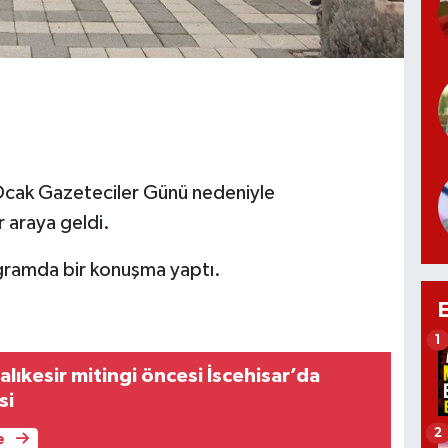
 Ocak Gazeteciler Günü nedeniyle
 araya geldi.
gramda bir konuşma yaptı.
1
Balıkesir mitingi öncesi İscehisar’da
si
2
e