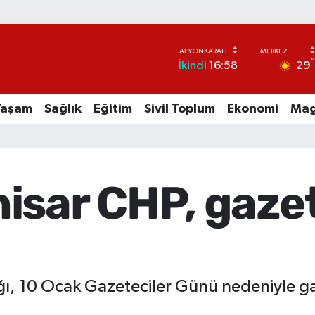
29
İkindi
16:58
Yaşam
Sağlık
Eğitim
Sivil Toplum
Ekonomi
Mag
sar CHP, gazete
ğı, 10 Ocak Gazeteciler Günü nedeniyle gaz