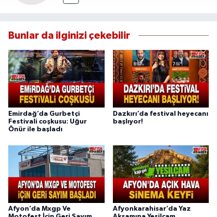
Bunlar da ilginizi çekebilir
Emirdağ’da Gurbetçi
Dazkırı’da festival heyecanı
Festivali coşkusu: Uğur
başlıyor!
Önür ile başladı
Afyon’da Mxgp Ve
Afyonkarahisar’da Yaz
Motofest İçin Geri Sayım
Akşamına Yeşilçam