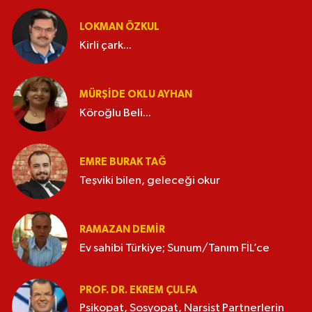
LOKMAN ÖZKUL
Kirli çark...
MÜRŞIDE OKLU AYHAN
Köroğlu Beli...
EMRE BURAK TAĞ
Teşviki bilen, geleceği okur
RAMAZAN DEMİR
Ev sahibi Türkiye; Sunum/Tanım FİL’ce
PROF. DR. EKREM ÇULFA
Psikopat, Sosyopat, Narsist Partnerlerin