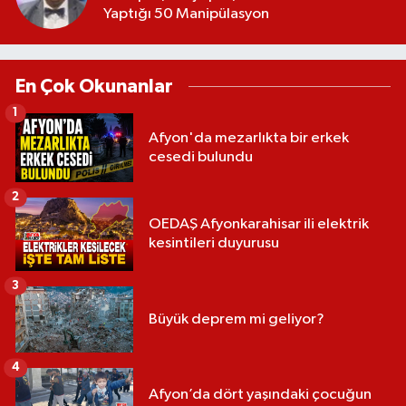
Yaptığı 50 Manipülasyon
En Çok Okunanlar
1
Afyon'da mezarlıkta bir erkek
cesedi bulundu
2
OEDAŞ Afyonkarahisar ili elektrik
kesintileri duyurusu
3
Büyük deprem mi geliyor?
4
Afyon’da dört yaşındaki çocuğun