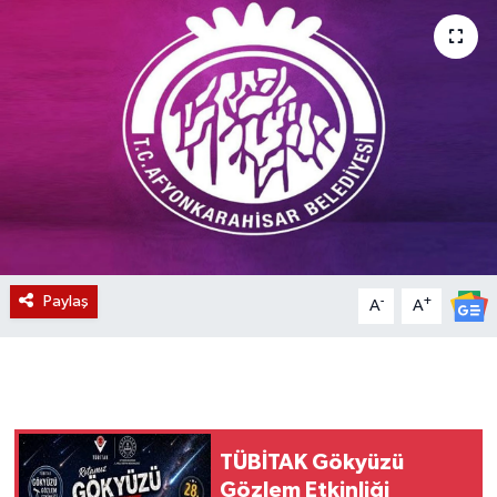
Magazin
Etkinlikler
Paylaş
-
+
A
A
TÜBİTAK Gökyüzü
Gözlem Etkinliği