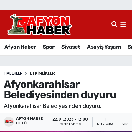
Afyon Haber
Siyaset
Afyon Haber
Spor
Siyaset
Asayiş Yaşam
S
Spor
Asayiş Yaşam
HABERLER
ETKINLIKLER
Afyonkarahisar
Sağlık
Belediyesinden duyuru
Eğitim
Afyonkarahisar Belediyesinden duyuru...
Sivil Toplum
AFYON HABER
22.01.2025 - 12:08
1
EDITÖR
YAYINLANMA
PAYLAŞIM
OKUN
Ekonomi