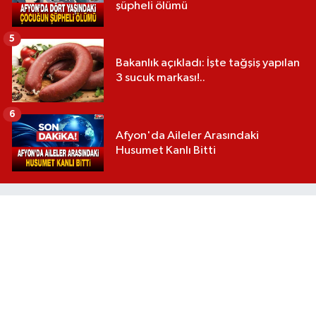
şüpheli ölümü
5
Bakanlık açıkladı: İşte tağşiş yapılan
3 sucuk markası!..
6
Afyon'da Aileler Arasındaki
Husumet Kanlı Bitti