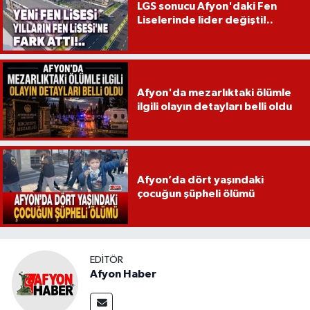
LGS sonucu Afyon'daki Fen
Liselerinde lider değişti!..
Afyon'da mezarlıktaki ölümle
ilgili olayın detayları belli oldu
Afyon’da dört yaşındaki
çocuğun şüpheli ölümü
EDITÖR
Afyon Haber