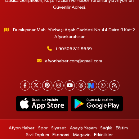
Dakika Gelişmeleri, Köşe Yazıları ve Haber Yorumlarıyla Afyon'un
Güvenilir Adresi.
Dumlupınar Mah. Yüzbaşı Agah Caddesi No:44 Daire:3 Kat:2
Afyonkarahisar
+90506 811 8659
afyonhaber.com@gmail.com
Afyon Haber
Spor
Siyaset
Asayiş Yaşam
Sağlık
Eğitim
Sivil Toplum
Ekonomi
Magazin
Etkinlikler