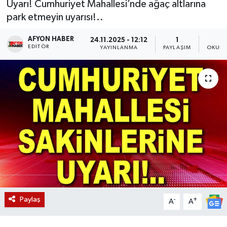
Uyarı! Cumhuriyet Mahallesi’nde ağaç altlarına
park etmeyin uyarısı!..
Magazin
AFYON HABER
24.11.2025 - 12:12
1
Etkinlikler
EDITÖR
YAYINLANMA
PAYLAŞIM
OKUNM
Paylaş
-
+
A
A