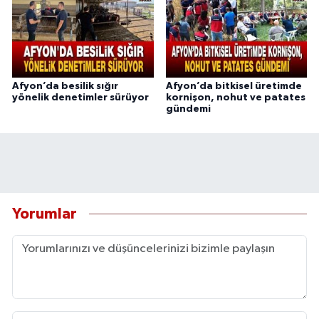
Afyon’da besilik sığır
Afyon’da bitkisel üretimde
yönelik denetimler sürüyor
kornişon, nohut ve patates
gündemi
Yorumlar