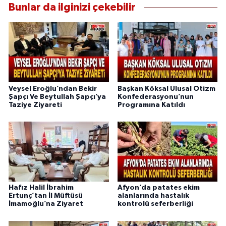
Bunlar da ilginizi çekebilir
Veysel Eroğlu’ndan Bekir
Başkan Köksal Ulusal Otizm
Şapçı Ve Beytullah Şapçı’ya
Konfederasyonu’nun
Taziye Ziyareti
Programına Katıldı
Hafız Halil İbrahim
Afyon’da patates ekim
Ertunç’tan İl Müftüsü
alanlarında hastalık
İmamoğlu’na Ziyaret
kontrolü seferberliği