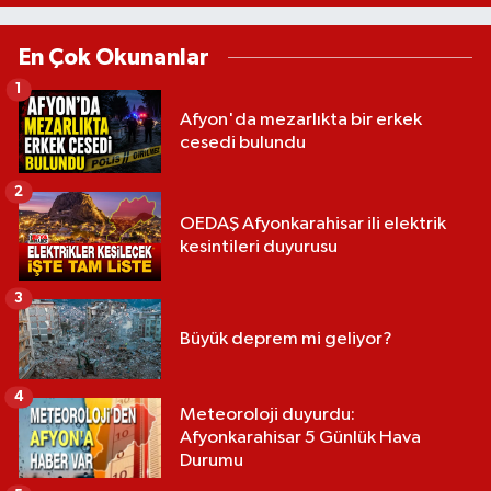
En Çok Okunanlar
1
Afyon'da mezarlıkta bir erkek
cesedi bulundu
2
OEDAŞ Afyonkarahisar ili elektrik
kesintileri duyurusu
3
Büyük deprem mi geliyor?
4
Meteoroloji duyurdu:
Afyonkarahisar 5 Günlük Hava
Durumu