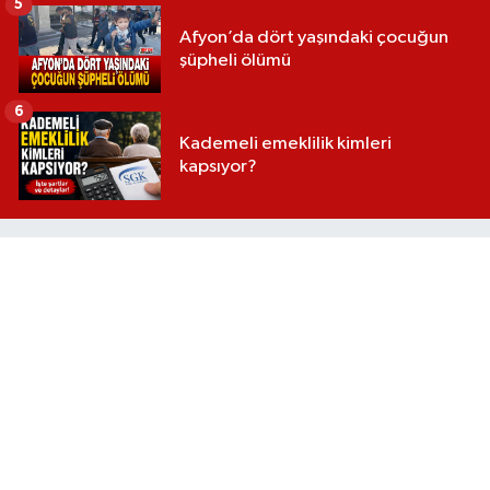
5
Afyon’da dört yaşındaki çocuğun
şüpheli ölümü
6
Kademeli emeklilik kimleri
kapsıyor?