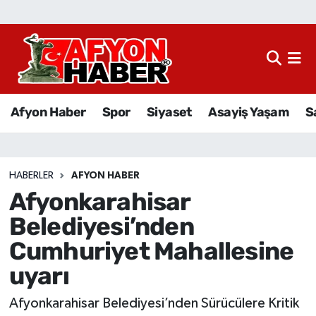
Afyon Haber
Siyaset
Afyon Haber
Spor
Siyaset
Asayiş Yaşam
S
Spor
Asayiş Yaşam
HABERLER
AFYON HABER
Afyonkarahisar
Sağlık
Belediyesi’nden
Eğitim
Cumhuriyet Mahallesine
uyarı
Sivil Toplum
Afyonkarahisar Belediyesi’nden Sürücülere Kritik
Ekonomi