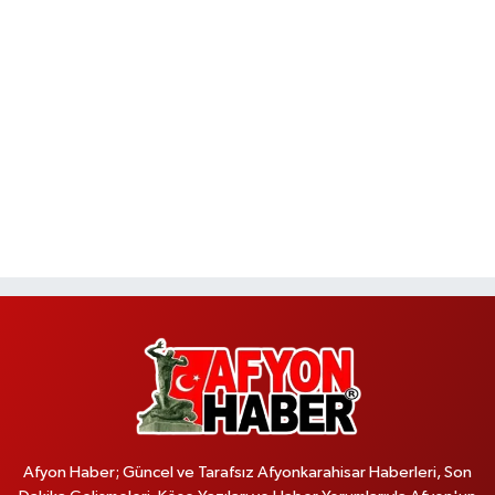
Afyon Haber; Güncel ve Tarafsız Afyonkarahisar Haberleri, Son