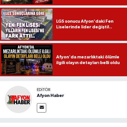
LGS sonucu Afyon'daki Fen
Liselerinde lider değişti!..
Afyon'da mezarlıktaki ölümle
ilgili olayın detayları belli oldu
EDITÖR
Afyon Haber