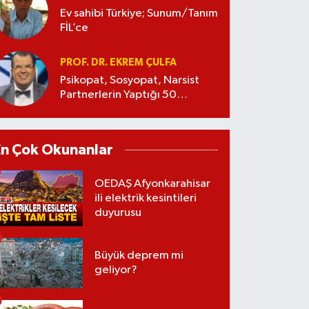
Ev sahibi Türkiye; Sunum/Tanım
FİL’ce
PROF. DR. EKREM ÇULFA
Psikopat, Sosyopat, Narsist
Partnerlerin Yaptığı 50
Manipülasyon
En Çok Okunanlar
OEDAŞ Afyonkarahisar
ili elektrik kesintileri
duyurusu
Büyük deprem mi
geliyor?