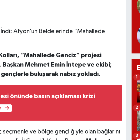
İndi: Afyon’un Beldelerinde “Mahallede
 Kolları, “Mahallede Genciz” projesi
. Başkan Mehmet Emin İntepe ve ekibi;
gençlerle buluşarak nabız yokladı.
1
esi önünde basın açıklaması krizi
2
e
ç seçmenle ve bölge gençliğiyle olan bağlarını
3