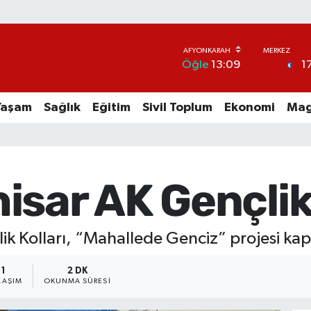
1
Öğle
13:09
Yaşam
Sağlık
Eğitim
Sivil Toplum
Ekonomi
Mag
isar AK Gençlik
lik Kolları, “Mahallede Genciz” projesi k
1
2 DK
LAŞIM
OKUNMA SÜRESI