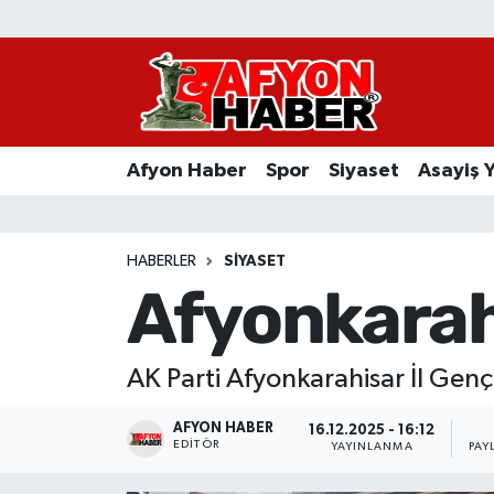
Afyon Haber
Siyaset
Afyon Haber
Spor
Siyaset
Asayiş 
Spor
Asayiş Yaşam
HABERLER
SIYASET
Afyonkarah
Sağlık
Eğitim
AK Parti Afyonkarahisar İl Genç
Sivil Toplum
AFYON HABER
16.12.2025 - 16:12
EDITÖR
YAYINLANMA
PAY
Ekonomi