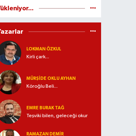
ükleniyor...
Yazarlar
LOKMAN ÖZKUL
Kirli çark...
MÜRŞIDE OKLU AYHAN
Köroğlu Beli...
EMRE BURAK TAĞ
Teşviki bilen, geleceği okur
RAMAZAN DEMİR