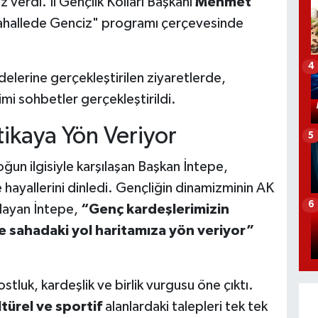
z verdi. İl Gençlik Kolları Başkanı
Mehmet
Mahallede Genciz" programı çerçevesinde
4
elerine gerçekleştirilen ziyaretlerde,
mi sohbetler gerçekleştirildi.
itikaya Yön Veriyor
5
ğun ilgisiyle karşılaşan Başkan İntepe,
 hayallerini dinledi. Gençliğin dinamizminin AK
6
ulayan İntepe,
“Genç kardeşlerimizin
a ve sahadaki yol haritamıza yön veriyor”
tluk, kardeşlik ve birlik vurgusu öne çıktı.
ltürel ve sportif
alanlardaki talepleri tek tek