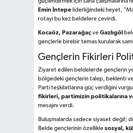
güçlendirmek için saha çalışmalarına hı
Emin İntepe
liderliğindeki heyet, "
rotayı bu kez beldelere çevirdi.
Kocaöz, Pazarağaç
ve
Gazlıgöl
beld
gençlerle birebir temas kurularak sami
Gençlerin Fikirleri Pol
Ziyaret edilen beldelerde gençlerin yo
bölgedeki gençlerin talep, beklenti ve
Parti teşkilatlarına güç verdiğini vurg
fikirleri, partimizin politikaların
mesajını verdi.
Buluşmalarda sadece siyaset değil; dos
Belde gençlerinin özellikle
sosyal, kü