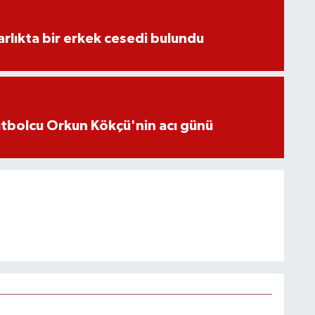
lıkta bir erkek cesedi bulundu
futbolcu Orkun Kökçü'nin acı günü