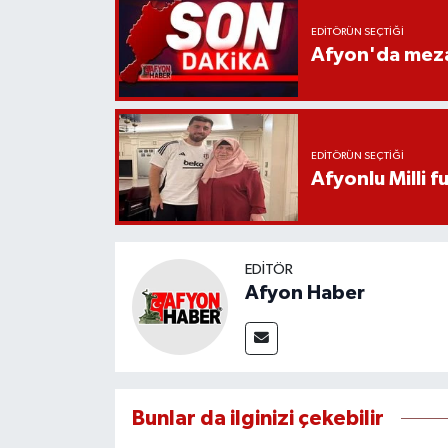
EDITÖRÜN SEÇTIĞI
Afyon'da mezar
EDITÖRÜN SEÇTIĞI
Afyonlu Milli 
EDITÖR
Afyon Haber
Bunlar da ilginizi çekebilir