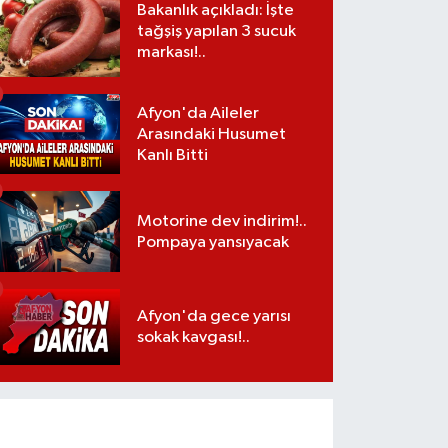
Bakanlık açıkladı: İşte
tağşiş yapılan 3 sucuk
markası!..
Afyon'da Aileler
Arasındaki Husumet
Kanlı Bitti
Motorine dev indirim!..
Pompaya yansıyacak
Afyon'da gece yarısı
sokak kavgası!..