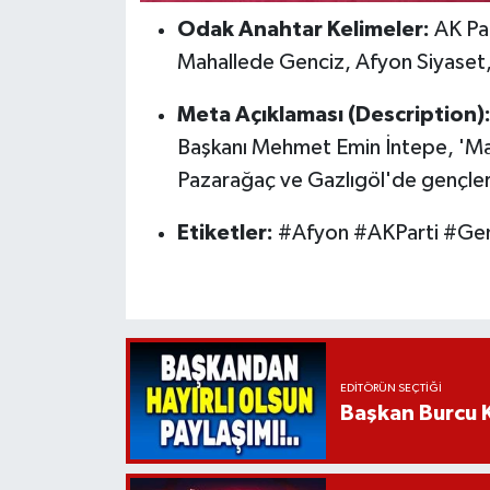
Odak Anahtar Kelimeler:
AK Par
Mahallede Genciz, Afyon Siyaset, 
Meta Açıklaması (Description)
Başkanı Mehmet Emin İntepe, 'Ma
Pazarağaç ve Gazlıgöl'de gençler
Etiketler:
#Afyon #AKParti #Genç
EDITÖRÜN SEÇTIĞI
Başkan Burcu K