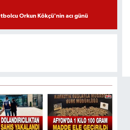
futbolcu Orkun Kökçü'nin acı günü