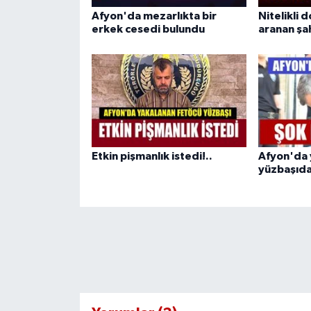
Afyon'da mezarlıkta bir
Nitelikli d
erkek cesedi bulundu
aranan şa
Etkin pişmanlık istedi!..
Afyon'da 
yüzbaşıdan