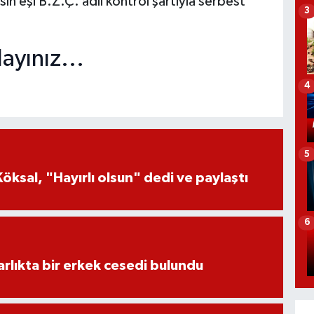
ın eşi B.Z.Ç. adli kontrol şartıyla serbest
3
ayınız...
4
5
öksal, "Hayırlı olsun" dedi ve paylaştı
6
lıkta bir erkek cesedi bulundu