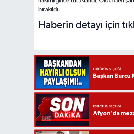
hakimliğince tutuklandı, Öldürülen şahs
bırakıldı.
Haberin detayı için tıkl
EDITÖRÜN SEÇTIĞI
Başkan Burcu K
EDITÖRÜN SEÇTIĞI
Afyon'da mezar