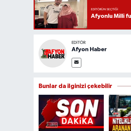
EDITÖRÜN SEÇTIĞI
Afyonlu Milli 
EDITÖR
Afyon Haber
Bunlar da ilginizi çekebilir