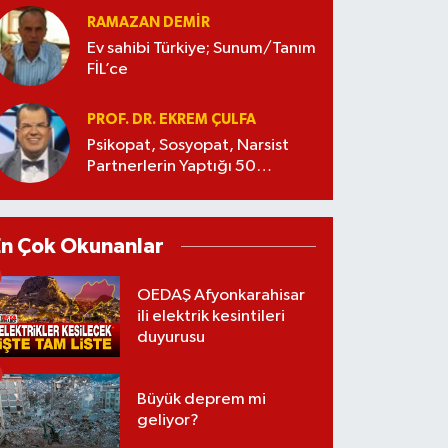
RAMAZAN DEMİR
Ev sahibi Türkiye; Sunum/Tanım
FİL’ce
PROF. DR. EKREM ÇULFA
Psikopat, Sosyopat, Narsist
Partnerlerin Yaptığı 50
Manipülasyon
En Çok Okunanlar
OEDAŞ Afyonkarahisar
ili elektrik kesintileri
duyurusu
Büyük deprem mi
geliyor?