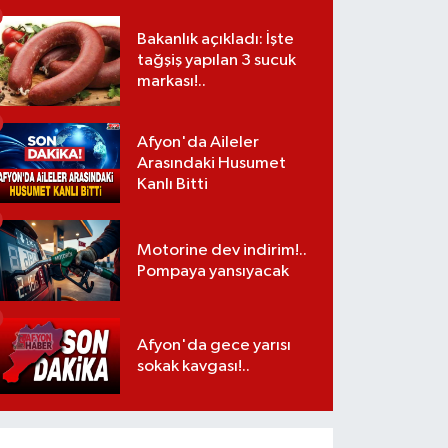
Bakanlık açıkladı: İşte
tağşiş yapılan 3 sucuk
markası!..
Afyon'da Aileler
Arasındaki Husumet
Kanlı Bitti
Motorine dev indirim!..
Pompaya yansıyacak
Afyon'da gece yarısı
sokak kavgası!..