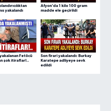
olandırıcılıktan
Afyon’da 1 kilo 100 gram
hıs yakalandı
madde ele geçirildi
yakalanan Fetöcü
Son firari yakalandı: Burkay
 şok itiraflar!..
Karatepe adliyeye sevk
edildi