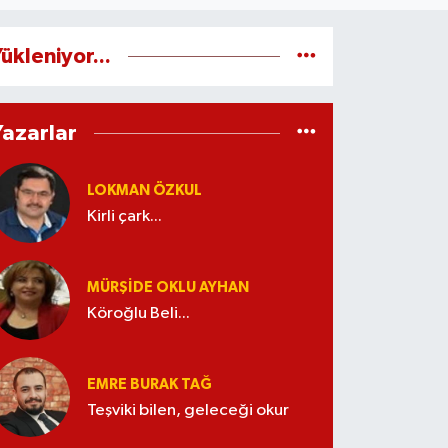
ükleniyor...
Yazarlar
LOKMAN ÖZKUL
Kirli çark...
MÜRŞIDE OKLU AYHAN
Köroğlu Beli...
EMRE BURAK TAĞ
Teşviki bilen, geleceği okur