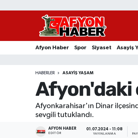
Afyon Haber
Siyaset
Afyon Haber
Spor
Siyaset
Asayiş 
Spor
Asayiş Yaşam
HABERLER
ASAYIŞ YAŞAM
Afyon'daki o
Sağlık
Eğitim
Afyonkarahisar'ın Dinar ilçesin
sevgili tutuklandı.
Sivil Toplum
AFYON HABER
01.07.2024 - 11:08
Ekonomi
EDITÖR
YAYINLANMA
PA