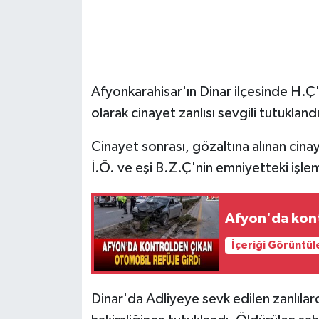
Afyonkarahisar'ın Dinar ilçesinde H.Ç'
olarak cinayet zanlısı sevgili tutuklandı
Cinayet sonrası, gözaltına alınan cinay
İ.Ö. ve eşi B.Z.Ç'nin emniyetteki işle
Afyon'da kont
İçeriği Görüntül
Dinar'da Adliyeye sevk edilen zanlılarda