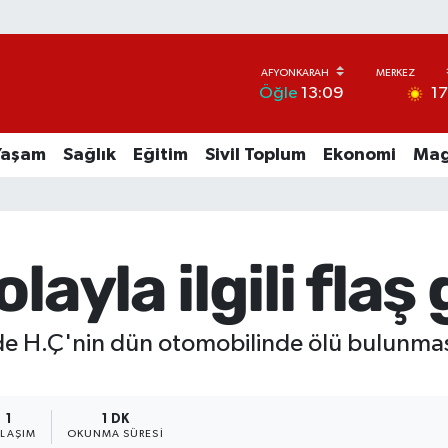
1
Öğle
13:09
Yaşam
Sağlık
Eğitim
Sivil Toplum
Ekonomi
Mag
layla ilgili flaş 
de H.Ç'nin dün otomobilinde ölü bulunmasıyl
1
1 DK
YLAŞIM
OKUNMA SÜRESI