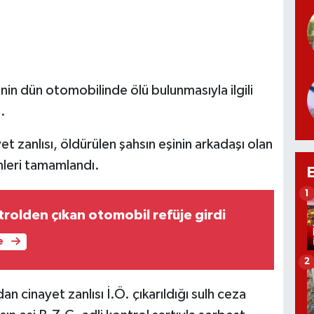
nin dün otomobilinde ölü bulunmasıyla ilgili
.
et zanlısı, öldürülen şahsın eşinin arkadaşı olan
mleri tamamlandı.
1
rolden çıkan otomobil refüje girdi
e
2
n cinayet zanlısı İ.Ö. çıkarıldığı sulh ceza