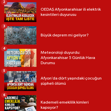
2
OEDAŞ Afyonkarahisar ili elektrik
kesintileri duyurusu
3
Büyük deprem mi geliyor?
4
Meteoroloji duyurdu:
Afyonkarahisar 5 Günlük Hava
Durumu
5
Afyon’da dört yaşındaki çocuğun
şüpheli ölümü
6
Kademeli emeklilik kimleri
kapsıyor?