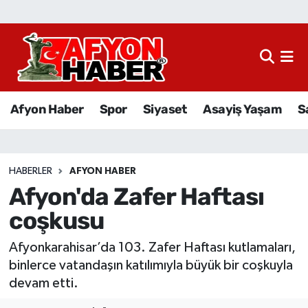
Afyon Haber
Siyaset
Afyon Haber
Spor
Siyaset
Asayiş Yaşam
S
Spor
Asayiş Yaşam
HABERLER
AFYON HABER
Afyon'da Zafer Haftası
Sağlık
coşkusu
Eğitim
Afyonkarahisar’da 103. Zafer Haftası kutlamaları,
Sivil Toplum
binlerce vatandaşın katılımıyla büyük bir coşkuyla
devam etti.
Ekonomi