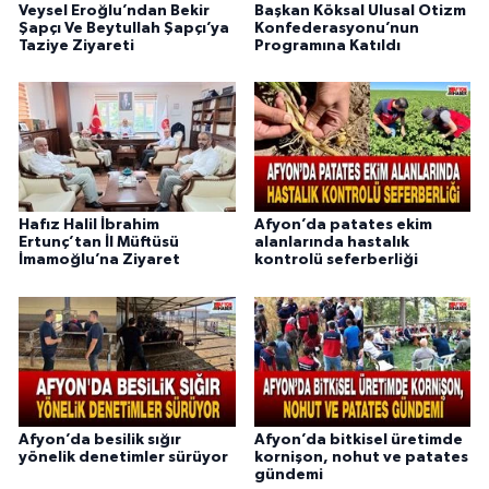
Veysel Eroğlu’ndan Bekir
Başkan Köksal Ulusal Otizm
Şapçı Ve Beytullah Şapçı’ya
Konfederasyonu’nun
Taziye Ziyareti
Programına Katıldı
Hafız Halil İbrahim
Afyon’da patates ekim
Ertunç’tan İl Müftüsü
alanlarında hastalık
İmamoğlu’na Ziyaret
kontrolü seferberliği
Afyon’da besilik sığır
Afyon’da bitkisel üretimde
yönelik denetimler sürüyor
kornişon, nohut ve patates
gündemi