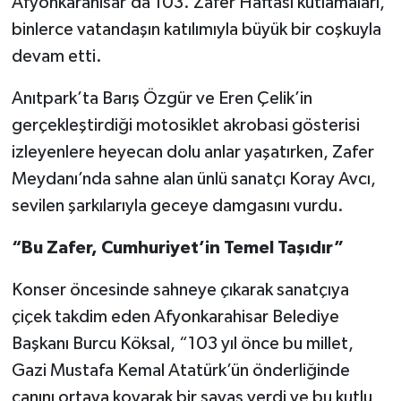
Afyonkarahisar’da 103. Zafer Haftası kutlamaları,
binlerce vatandaşın katılımıyla büyük bir coşkuyla
devam etti.
Anıtpark’ta Barış Özgür ve Eren Çelik’in
gerçekleştirdiği motosiklet akrobasi gösterisi
izleyenlere heyecan dolu anlar yaşatırken, Zafer
Meydanı’nda sahne alan ünlü sanatçı Koray Avcı,
sevilen şarkılarıyla geceye damgasını vurdu.
“Bu Zafer, Cumhuriyet’in Temel Taşıdır”
Konser öncesinde sahneye çıkarak sanatçıya
çiçek takdim eden Afyonkarahisar Belediye
Başkanı Burcu Köksal, “103 yıl önce bu millet,
Gazi Mustafa Kemal Atatürk’ün önderliğinde
canını ortaya koyarak bir savaş verdi ve bu kutlu