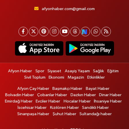
afyonhaber.com@gmail.com
Afyon Haber
Spor
Siyaset
Asayiş Yaşam
Sağlık
Eğitim
Sivil Toplum
Ekonomi
Magazin
Etkinlikler
Afyon Çay Haber
Başmakçı Haber
Bayat Haber
Bolvadin Haber
Çobanlar Haber
Dazkırı Haber
Dinar Haber
Emirdağ Haber
Evciler Haber
Hocalar Haber
İhsaniye Haber
İscehisar Haber
Kızılören Haber
Sandıklı Haber
Sinanpaşa Haber
Şuhut Haber
Sultandağı haber