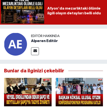
Afyon'da mezarlıktaki ölümle
ilgili olayın detayları belli oldu
EDITÖR HAKKINDA
Alperen Editör
Bunlar da ilginizi çekebilir