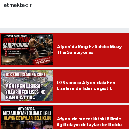
etmektedir
Afyon’da Ring Ev Sahibi: Muay
Thai Şampiyonası
LGS sonucu Afyon'daki Fen
Liselerinde lider değişti!..
Afyon'da mezarlıktaki ölümle
ilgili olayın detayları belli oldu