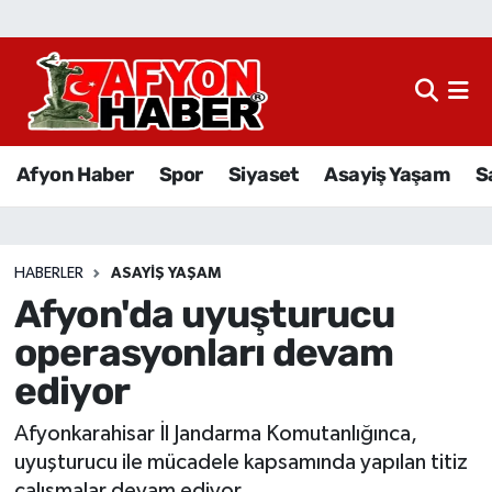
Afyon Haber
Siyaset
Afyon Haber
Spor
Siyaset
Asayiş Yaşam
S
Spor
Asayiş Yaşam
HABERLER
ASAYIŞ YAŞAM
Afyon'da uyuşturucu
Sağlık
operasyonları devam
Eğitim
ediyor
Sivil Toplum
Afyonkarahisar İl Jandarma Komutanlığınca,
uyuşturucu ile mücadele kapsamında yapılan titiz
Ekonomi
çalışmalar devam ediyor.