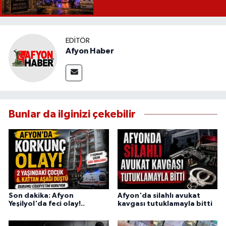
EDITÖR
Afyon Haber
Bunlar da ilginizi çekebilir
Son dakika: Afyon
Afyon'da silahlı avukat
Yeşilyol'da feci olay!..
kavgası tutuklamayla bitti