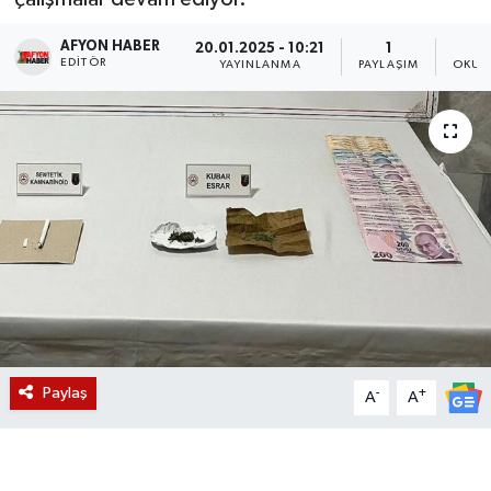
Magazin
AFYON HABER
20.01.2025 - 10:21
1
EDITÖR
YAYINLANMA
PAYLAŞIM
OKUN
Etkinlikler
Paylaş
-
+
A
A