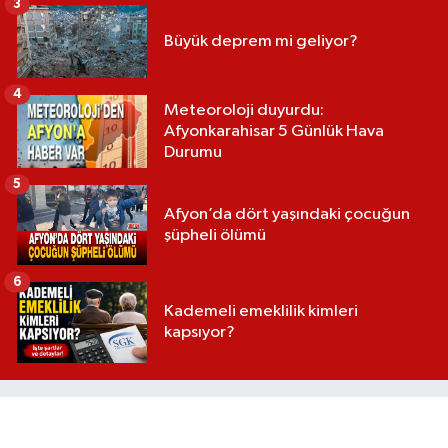
3
Büyük deprem mi geliyor?
4
Meteoroloji duyurdu:
Afyonkarahisar 5 Günlük Hava
Durumu
5
Afyon’da dört yaşındaki çocuğun
şüpheli ölümü
6
Kademeli emeklilik kimleri
kapsıyor?