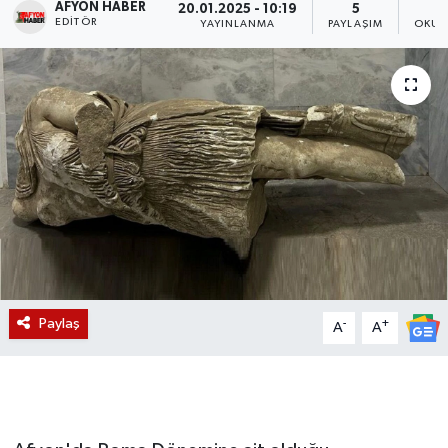
AFYON HABER
20.01.2025 - 10:19
5
EDITÖR
YAYINLANMA
PAYLAŞIM
OKUN
Magazin
Etkinlikler
Paylaş
-
+
A
A