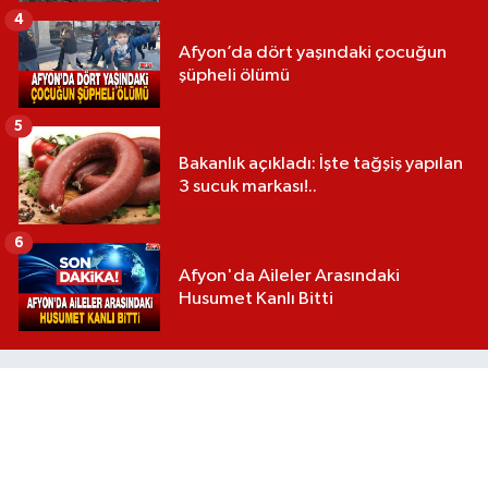
4
Afyon’da dört yaşındaki çocuğun
şüpheli ölümü
5
Bakanlık açıkladı: İşte tağşiş yapılan
3 sucuk markası!..
6
Afyon'da Aileler Arasındaki
Husumet Kanlı Bitti