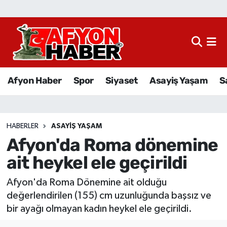
Afyon Haber
Siyaset
Afyon Haber
Spor
Siyaset
Asayiş Yaşam
S
Spor
Asayiş Yaşam
HABERLER
ASAYIŞ YAŞAM
Afyon'da Roma dönemine
Sağlık
ait heykel ele geçirildi
Eğitim
Afyon'da Roma Dönemine ait olduğu
Sivil Toplum
değerlendirilen (155) cm uzunluğunda başsız ve
bir ayağı olmayan kadın heykel ele geçirildi.
Ekonomi