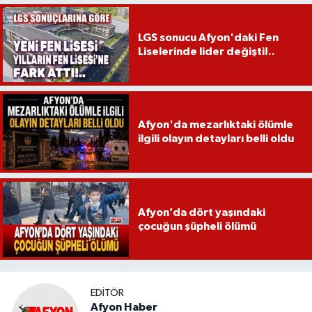
LGS sonucu Afyon'daki Fen
Liselerinde lider değişti!..
Afyon'da mezarlıktaki ölümle
ilgili olayın detayları belli oldu
Afyon’da dört yaşındaki
çocuğun şüpheli ölümü
EDITÖR
Afyon Haber