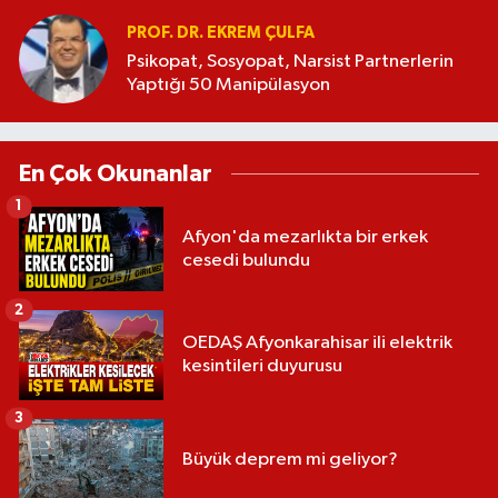
PROF. DR. EKREM ÇULFA
Psikopat, Sosyopat, Narsist Partnerlerin
Yaptığı 50 Manipülasyon
En Çok Okunanlar
1
Afyon'da mezarlıkta bir erkek
cesedi bulundu
2
OEDAŞ Afyonkarahisar ili elektrik
kesintileri duyurusu
3
Büyük deprem mi geliyor?