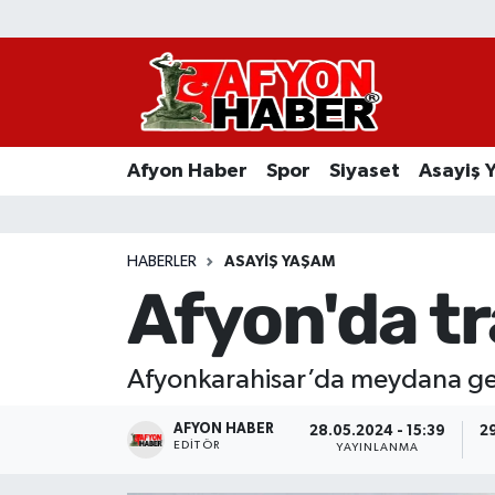
Afyon Haber
Siyaset
Afyon Haber
Spor
Siyaset
Asayiş 
Spor
Asayiş Yaşam
HABERLER
ASAYIŞ YAŞAM
Afyon'da tra
Sağlık
Eğitim
Afyonkarahisar’da meydana gele
Sivil Toplum
AFYON HABER
28.05.2024 - 15:39
2
EDITÖR
YAYINLANMA
Ekonomi