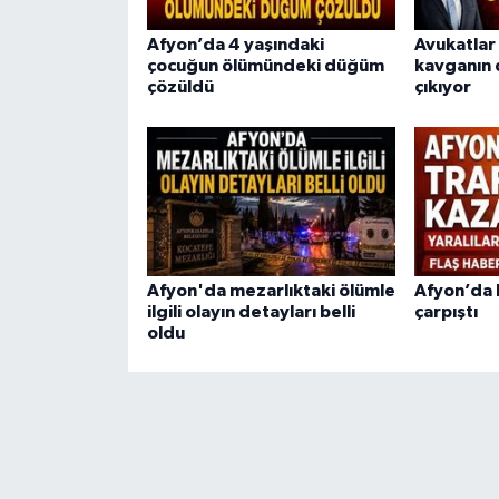
Afyon’da 4 yaşındaki
Avukatlar 
çocuğun ölümündeki düğüm
kavganın 
çözüldü
çıkıyor
Afyon'da mezarlıktaki ölümle
Afyon’da
ilgili olayın detayları belli
çarpıştı
oldu