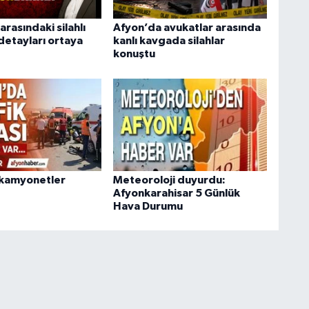
arasındaki silahlı
Afyon’da avukatlar arasında
detayları ortaya
kanlı kavgada silahlar
konuştu
 kamyonetler
Meteoroloji duyurdu:
Afyonkarahisar 5 Günlük
Hava Durumu