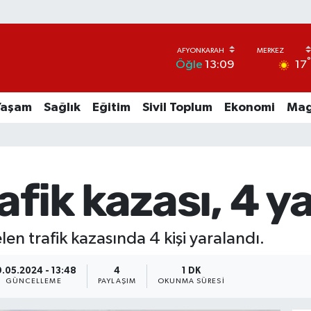
17
Öğle
13:09
Yaşam
Sağlık
Eğitim
Sivil Toplum
Ekonomi
Mag
fik kazası, 4 ya
n trafik kazasında 4 kişi yaralandı.
9.05.2024 - 13:48
4
1 DK
GÜNCELLEME
PAYLAŞIM
OKUNMA SÜRESI