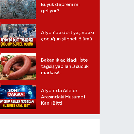
Büyük deprem mi
geliyor?
Afyon’da dört yaşındaki
çocuğun şüpheli ölümü
Bakanlık açıkladı: İşte
tağşiş yapılan 3 sucuk
markası!..
Afyon'da Aileler
Arasındaki Husumet
Kanlı Bitti