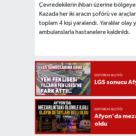
Çevredekilerin ihbarı üzerine bölgeye s
Kazada her iki aracın şoförü ve araçlar
toplam 4 kişi yaralandı. Yaralılar olay 
ambulanslarla hastanelere kaldırıldı.
EDITÖRÜN SEÇTIĞI
LGS sonucu Afy
EDITÖRÜN SEÇTIĞI
Afyon'da mezarl
oldu