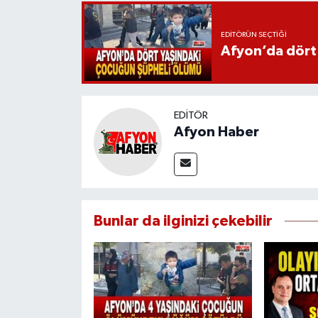
EDITÖRÜN SEÇTIĞI
Afyon’da dört
EDITÖR
Afyon Haber
Bunlar da ilginizi çekebilir