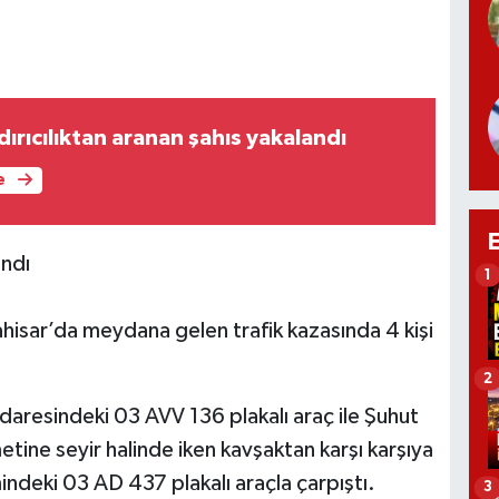
ndırıcılıktan aranan şahıs yakalandı
e
andı
1
ar’da meydana gelen trafik kazasında 4 kişi
2
 idaresindeki 03 AVV 136 plakalı araç ile Şuhut
tine seyir halinde iken kavşaktan karşı karşıya
ndeki 03 AD 437 plakalı araçla çarpıştı.
3