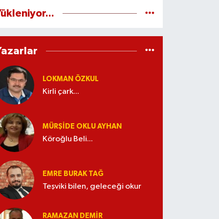
ükleniyor...
Yazarlar
LOKMAN ÖZKUL
Kirli çark...
MÜRŞIDE OKLU AYHAN
Köroğlu Beli...
EMRE BURAK TAĞ
Teşviki bilen, geleceği okur
RAMAZAN DEMİR