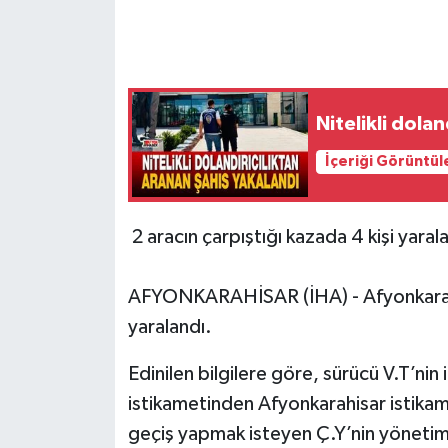
Nitelikli dola
İçeriği Görüntül
2 aracın çarpıştığı kazada 4 kişi yaral
AFYONKARAHİSAR (İHA) - Afyonkarahis
yaralandı.
Edinilen bilgilere göre, sürücü V.T’nin
istikametinden Afyonkarahisar istikame
geçiş yapmak isteyen Ç.Y’nin yönetimi