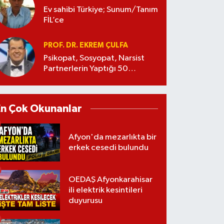
Ev sahibi Türkiye; Sunum/Tanım
FİL’ce
PROF. DR. EKREM ÇULFA
Psikopat, Sosyopat, Narsist
Partnerlerin Yaptığı 50
Manipülasyon
En Çok Okunanlar
Afyon'da mezarlıkta bir
erkek cesedi bulundu
OEDAŞ Afyonkarahisar
ili elektrik kesintileri
duyurusu