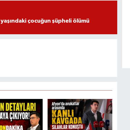
 yaşındaki çocuğun şüpheli ölümü