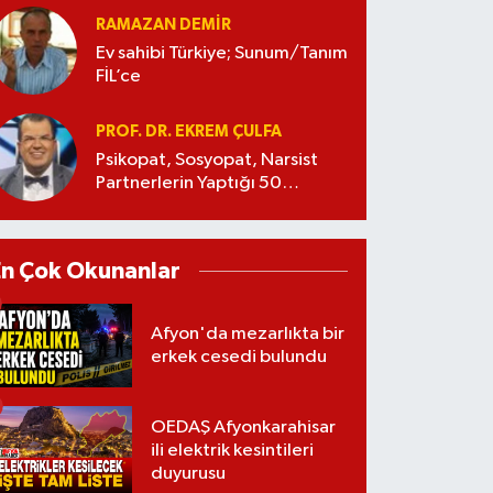
RAMAZAN DEMİR
Ev sahibi Türkiye; Sunum/Tanım
FİL’ce
PROF. DR. EKREM ÇULFA
Psikopat, Sosyopat, Narsist
Partnerlerin Yaptığı 50
Manipülasyon
En Çok Okunanlar
Afyon'da mezarlıkta bir
erkek cesedi bulundu
OEDAŞ Afyonkarahisar
ili elektrik kesintileri
duyurusu