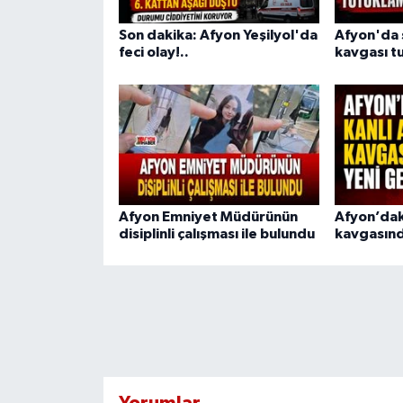
Son dakika: Afyon Yeşilyol'da
Afyon'da s
feci olay!..
kavgası tu
Afyon Emniyet Müdürünün
Afyon’dak
disiplinli çalışması ile bulundu
kavgasınd