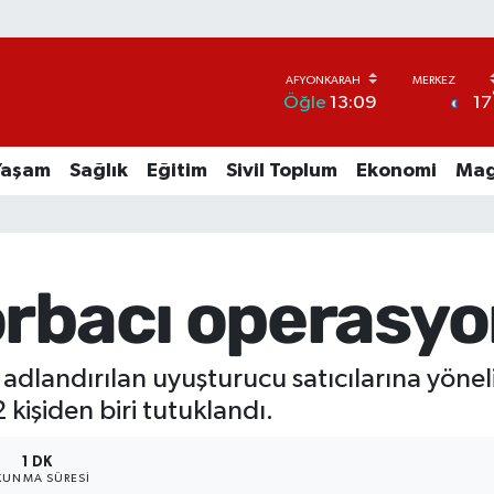
17
Öğle
13:09
Yaşam
Sağlık
Eğitim
Sivil Toplum
Ekonomi
Mag
orbacı operasy
adlandırılan uyuşturucu satıcılarına yöneli
kişiden biri tutuklandı.
1 DK
KUNMA SÜRESI