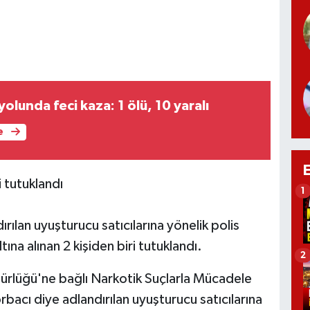
lunda feci kaza: 1 ölü, 10 yaralı
e
 tutuklandı
1
rılan uyuşturucu satıcılarına yönelik polis
na alınan 2 kişiden biri tutuklandı.
2
üdürlüğü'ne bağlı Narkotik Suçlarla Mücadele
bacı diye adlandırılan uyuşturucu satıcılarına