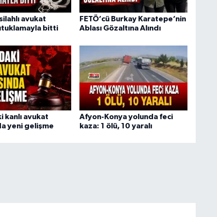
ilahlı avukat
FETÖ’cü Burkay Karatepe’nin
tuklamayla bitti
Ablası Gözaltına Alındı
i kanlı avukat
Afyon-Konya yolunda feci
a yeni gelişme
kaza: 1 ölü, 10 yaralı