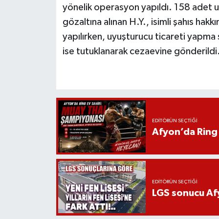
yönelik operasyon yapıldı. 158 adet u
gözaltına alınan H.Y., isimli şahıs ha
yapılırken, uyuşturucu ticareti yapma s
ise tutuklanarak cezaevine gönderildi
EDITÖRÜN SEÇTIĞI
Afyon’da Ring 
EDITÖRÜN SEÇTIĞI
LGS sonucu Afy