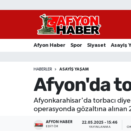
Afyon Haber
Siyaset
Afyon Haber
Spor
Siyaset
Asayiş 
Spor
Asayiş Yaşam
HABERLER
ASAYIŞ YAŞAM
Afyon'da t
Sağlık
Eğitim
Afyonkarahisar'da torbacı diye 
operasyonda gözaltına alınan 2 
Sivil Toplum
AFYON HABER
22.05.2025 - 15:46
Ekonomi
EDITÖR
YAYINLANMA
O