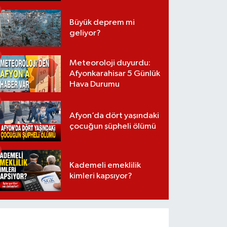
Büyük deprem mi
geliyor?
Meteoroloji duyurdu:
Afyonkarahisar 5 Günlük
Hava Durumu
Afyon’da dört yaşındaki
çocuğun şüpheli ölümü
Kademeli emeklilik
kimleri kapsıyor?