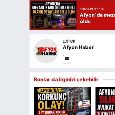
EDITÖRÜN SEÇTIĞI
Afyon'da mezarl
oldu
EDITÖR
Afyon Haber
Bunlar da ilginizi çekebilir