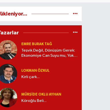
ükleniyor...
Yazarlar
EMRE BURAK TAĞ
Teşvik Değil, Dönüşüm Gerek:
Ekonomiye Can Suyu mu, Yoksa
Kaynak İsrafı mı?
LOKMAN ÖZKUL
Kirli çark...
MÜRŞIDE OKLU AYHAN
Köroğlu Beli...