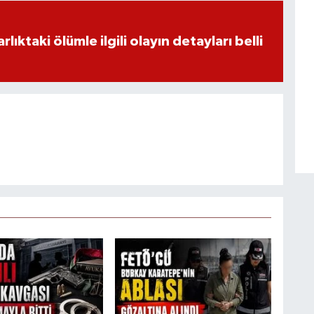
ıktaki ölümle ilgili olayın detayları belli