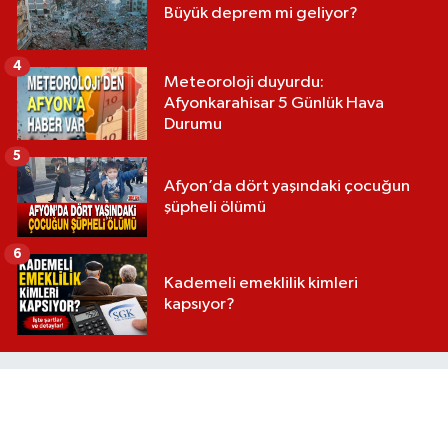
Büyük deprem mi geliyor?
4
Meteoroloji duyurdu:
Afyonkarahisar 5 Günlük Hava
Durumu
5
Afyon’da dört yaşındaki çocuğun
şüpheli ölümü
6
Kademeli emeklilik kimleri
kapsıyor?