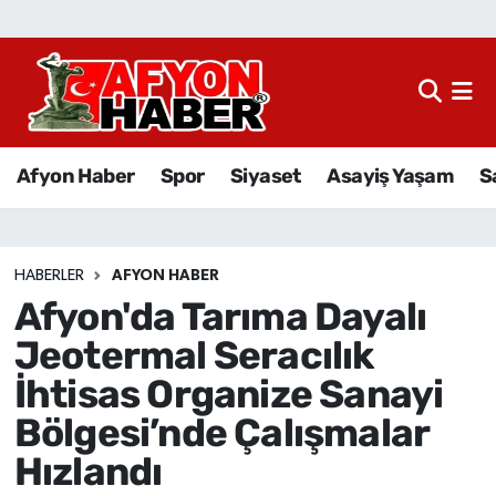
Afyon Haber
Siyaset
Afyon Haber
Spor
Siyaset
Asayiş Yaşam
S
Spor
Asayiş Yaşam
HABERLER
AFYON HABER
Afyon'da Tarıma Dayalı
Sağlık
Jeotermal Seracılık
Eğitim
İhtisas Organize Sanayi
Bölgesi’nde Çalışmalar
Sivil Toplum
Hızlandı
Ekonomi