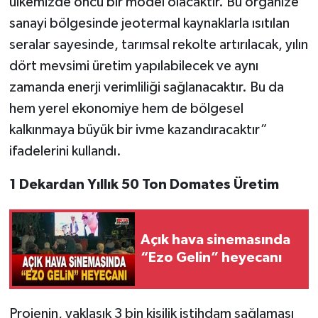
ülkemizde öncü bir model olacaktır. Bu organize
sanayi bölgesinde jeotermal kaynaklarla ısıtılan
seralar sayesinde, tarımsal rekolte artırılacak, yılın
dört mevsimi üretim yapılabilecek ve aynı
zamanda enerji verimliliği sağlanacaktır. Bu da
hem yerel ekonomiye hem de bölgesel
kalkınmaya büyük bir ivme kazandıracaktır”
ifadelerini kullandı.
1 Dekardan Yıllık 50 Ton Domates Üretim
Açık hava sinemasında
“Ezo Gelin” heyecanı
Projenin, yaklaşık 3 bin kişilik istihdam sağlaması