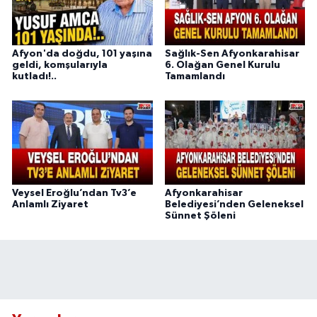
Afyon'da doğdu, 101 yaşına
Sağlık-Sen Afyonkarahisar
geldi, komşularıyla
6. Olağan Genel Kurulu
kutladı!..
Tamamlandı
Veysel Eroğlu’ndan Tv3’e
Afyonkarahisar
Anlamlı Ziyaret
Belediyesi’nden Geleneksel
Sünnet Şöleni