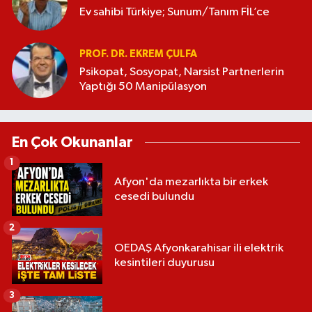
Ev sahibi Türkiye; Sunum/Tanım FİL’ce
PROF. DR. EKREM ÇULFA
Psikopat, Sosyopat, Narsist Partnerlerin
Yaptığı 50 Manipülasyon
En Çok Okunanlar
1
Afyon'da mezarlıkta bir erkek
cesedi bulundu
2
OEDAŞ Afyonkarahisar ili elektrik
kesintileri duyurusu
3