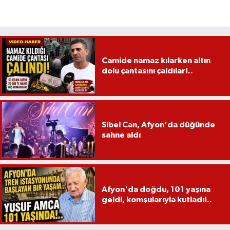
Camide namaz kılarken altın
dolu çantasını çaldılar!..
Sibel Can, Afyon'da düğünde
sahne aldı
Afyon'da doğdu, 101 yaşına
geldi, komşularıyla kutladı!..