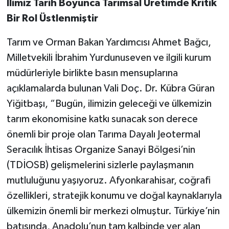
İlimiz Tarih Boyunca Tarımsal Üretimde Kritik
Bir Rol Üstlenmiştir
Tarım ve Orman Bakan Yardımcısı Ahmet Bağcı,
Milletvekili İbrahim Yurdunuseven ve ilgili kurum
müdürleriyle birlikte basın mensuplarına
açıklamalarda bulunan Vali Doç. Dr. Kübra Güran
Yiğitbaşı, “Bugün, ilimizin geleceği ve ülkemizin
tarım ekonomisine katkı sunacak son derece
önemli bir proje olan Tarıma Dayalı Jeotermal
Seracılık İhtisas Organize Sanayi Bölgesi’nin
(TDİOSB) gelişmelerini sizlerle paylaşmanın
mutluluğunu yaşıyoruz. Afyonkarahisar, coğrafi
özellikleri, stratejik konumu ve doğal kaynaklarıyla
ülkemizin önemli bir merkezi olmuştur. Türkiye’nin
batısında, Anadolu’nun tam kalbinde yer alan