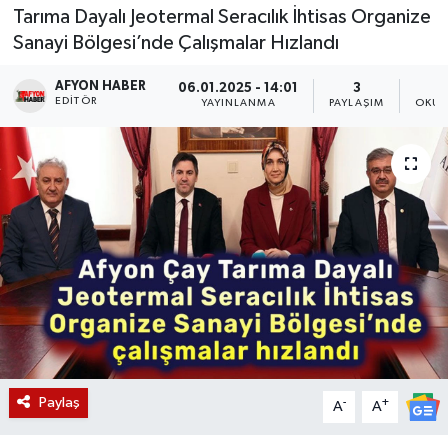
Tarıma Dayalı Jeotermal Seracılık İhtisas Organize
Magazin
Sanayi Bölgesi’nde Çalışmalar Hızlandı
Etkinlikler
AFYON HABER
06.01.2025 - 14:01
3
EDITÖR
YAYINLANMA
PAYLAŞIM
OKUN
Paylaş
-
+
A
A