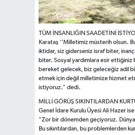
TÜM İNSANLIĞIN SAADETİNİ İSTİY
Karataş ‘’Milletimiz müsterih olsun. Bu
iktidar, siz giderseniz israf biter, ina
biter. Sosyal yardımlara esir ettiğiniz 
bereket gelecek, biz geleceğiz adil bi
etmek için değil milletimize hizmet et
istiyoruz.” dedi.
MİLLİ GÖRÜŞ SIKINTILARDAN KUR
Genel İdare Kurulu Üyesi Ali Hazer is
“Zor bir dönemden geçiyoruz. Dünyam
Bu sıkıntılardan, bu problemlerden kur