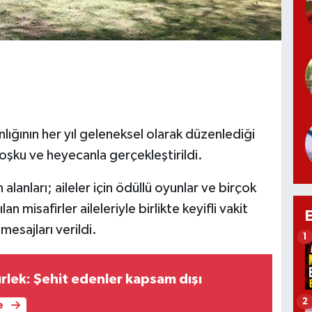
lığının her yıl geleneksel olarak düzenlediği
 coşku ve heyecanla gerçekleştirildi.
alanları; aileler için ödüllü oyunlar ve birçok
an misafirler aileleriyle birlikte keyifli vakit
 mesajları verildi.
1
rlek: Şehit edenler kapsam dışı
2
e