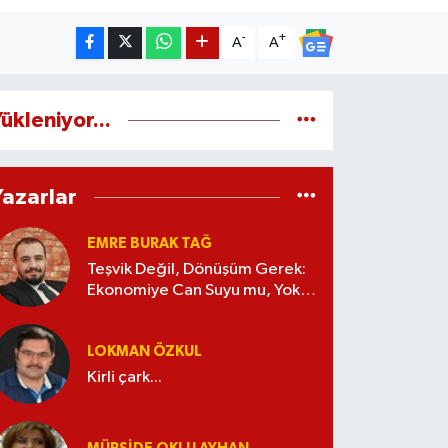
-
+
A
A
ükleniyor...
Yazarlar
EMRE BURAK TAĞ
Teşvik Değil, Dönüşüm Gerek:
Ekonomiye Can Suyu mu, Yoksa
Kaynak İsrafı mı?
LOKMAN ÖZKUL
Kirli çark...