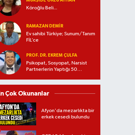
MÜRŞIDE OKLU AYHAN
Köroğlu Beli...
RAMAZAN DEMİR
Ev sahibi Türkiye; Sunum/Tanım
FİL’ce
PROF. DR. EKREM ÇULFA
Psikopat, Sosyopat, Narsist
Partnerlerin Yaptığı 50
Manipülasyon
En Çok Okunanlar
Afyon'da mezarlıkta bir
erkek cesedi bulundu