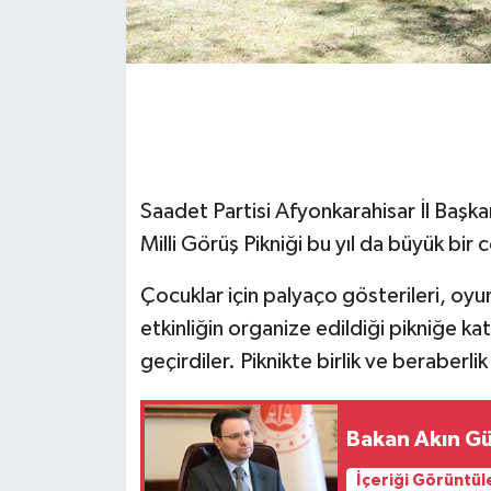
Saadet Partisi Afyonkarahisar İl Başkan
Milli Görüş Pikniği bu yıl da büyük bir
Çocuklar için palyaço gösterileri, oyun 
etkinliğin organize edildiği pikniğe katıl
geçirdiler. Piknikte birlik ve beraberlik
Bakan Akın Gü
İçeriği Görüntül