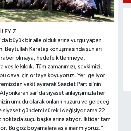
İLEYİZ
’da büyük bir aile olduklarına vurgu yapan
anı Beytullah Karataş konuşmasında şunları
beraber olmaya, hedefe kitlenmeye,
a vesile kıldık. Tüm zamanımızı, şevkimizi,
bu dava için ortaya koyuyoruz. Yeri geliyor
emizden vakit ayırarak Saadet Partisi’nin
. Afyonkarahisar’da siyaset anlayışımızla her
mizin umudu olarak onların huzuru ve geleceği
e siyaset gündemi sürekli değişiyor ama 22
iz noktada suçu başkalarına atıyor. İktidar tam
yor. Bu göz boyamalara asla inanmıyoruz.”