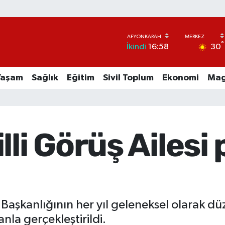
°
30
İkindi
16:58
Yaşam
Sağlık
Eğitim
Sivil Toplum
Ekonomi
Mag
li Görüş Ailesi 
 Başkanlığının her yıl geleneksel olarak dü
nla gerçekleştirildi.