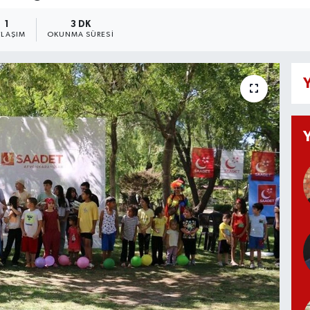
1
3 DK
YLAŞIM
OKUNMA SÜRESI
Y