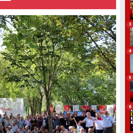
3
4
5
6