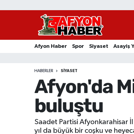
Afyon Haber
Siyaset
Afyon Haber
Spor
Siyaset
Asayiş 
Spor
Asayiş Yaşam
HABERLER
SIYASET
Afyon'da Mil
Sağlık
buluştu
Eğitim
Sivil Toplum
Saadet Partisi Afyonkarahisar İl
Ekonomi
yıl da büyük bir coşku ve heyeca