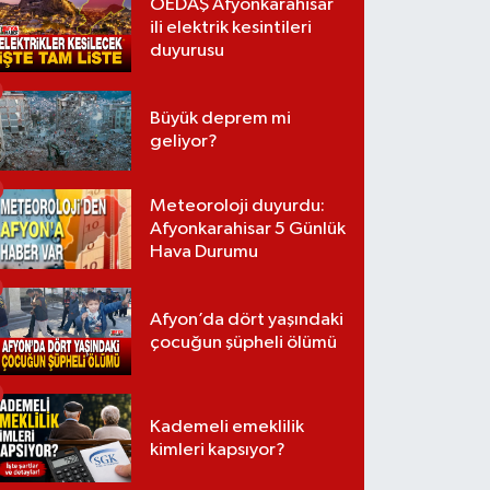
OEDAŞ Afyonkarahisar
ili elektrik kesintileri
duyurusu
Büyük deprem mi
geliyor?
Meteoroloji duyurdu:
Afyonkarahisar 5 Günlük
Hava Durumu
Afyon’da dört yaşındaki
çocuğun şüpheli ölümü
Kademeli emeklilik
kimleri kapsıyor?