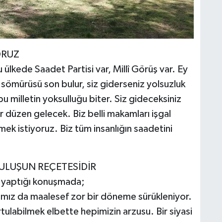
ORUZ
 ülkede Saadet Partisi var, Millî Görüş var. Ey
nç sömürüsü son bulur, siz giderseniz yolsuzluk
bu milletin yoksulluğu biter. Siz gideceksiniz
r düzen gelecek. Biz belli makamları işgal
mek istiyoruz. Biz tüm insanlığın saadetini
TULUŞUN REÇETESİDİR
e yaptığı konuşmada;
ız da maalesef zor bir döneme sürükleniyor.
tulabilmek elbette hepimizin arzusu. Bir siyasi